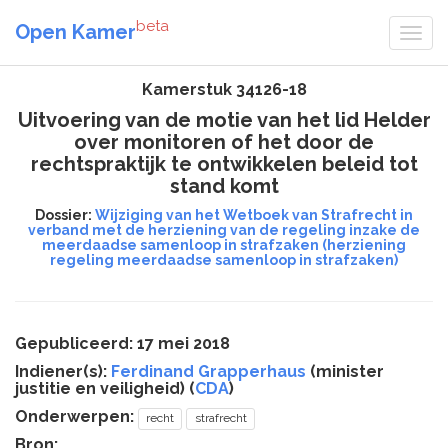
beta
Open Kamer
Kamerstuk 34126-18
Uitvoering van de motie van het lid Helder
over monitoren of het door de
rechtspraktijk te ontwikkelen beleid tot
stand komt
Dossier:
Wijziging van het Wetboek van Strafrecht in
verband met de herziening van de regeling inzake de
meerdaadse samenloop in strafzaken (herziening
regeling meerdaadse samenloop in strafzaken)
Gepubliceerd: 17 mei 2018
Indiener(s):
Ferdinand Grapperhaus
(minister
justitie en veiligheid) (
CDA
)
Onderwerpen:
recht
strafrecht
Bron: