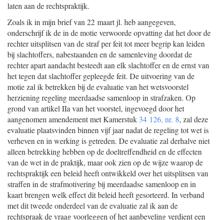
laten aan de rechtspraktijk.
Zoals ik in mijn brief van 22 maart jl. heb aangegeven,
onderschrijf ik de in de motie verwoorde opvatting dat het door de
rechter uitsplitsen van de straf per feit tot meer begrip kan leiden
bij slachtoffers, nabestaanden en de samenleving doordat de
rechter apart aandacht besteedt aan elk slachtoffer en de ernst van
het tegen dat slachtoffer gepleegde feit. De uitvoering van de
motie zal ik betrekken bij de evaluatie van het wetsvoorstel
herziening regeling meerdaadse samenloop in strafzaken. Op
grond van artikel IIa van het voorstel, ingevoegd door het
aangenomen amendement met Kamerstuk
34 126, nr. 8
, zal deze
evaluatie plaatsvinden binnen vijf jaar nadat de regeling tot wet is
verheven en in werking is getreden. De evaluatie zal derhalve niet
alleen betrekking hebben op de doeltreffendheid en de effecten
van de wet in de praktijk, maar ook zien op de wijze waarop de
rechtspraktijk een beleid heeft ontwikkeld over het uitsplitsen van
straffen in de strafmotivering bij meerdaadse samenloop en in
kaart brengen welk effect dit beleid heeft gesorteerd. In verband
met dit tweede onderdeel van de evaluatie zal ik aan de
rechtspraak de vraag voorleggen of het aanbeveling verdient een