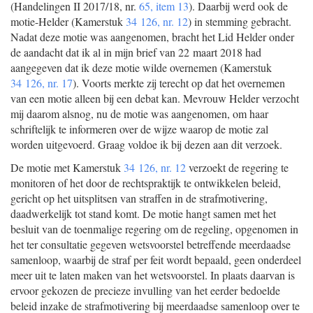
(Handelingen II 2017/18, nr.
65, item 13
). Daarbij werd ook de
motie-Helder (Kamerstuk
34 126, nr. 12
) in stemming gebracht.
Nadat deze motie was aangenomen, bracht het Lid Helder onder
de aandacht dat ik al in mijn brief van 22 maart 2018 had
aangegeven dat ik deze motie wilde overnemen (Kamerstuk
34 126, nr. 17
). Voorts merkte zij terecht op dat het overnemen
van een motie alleen bij een debat kan. Mevrouw Helder verzocht
mij daarom alsnog, nu de motie was aangenomen, om haar
schriftelijk te informeren over de wijze waarop de motie zal
worden uitgevoerd. Graag voldoe ik bij dezen aan dit verzoek.
De motie met Kamerstuk
34 126, nr. 12
verzoekt de regering te
monitoren of het door de rechtspraktijk te ontwikkelen beleid,
gericht op het uitsplitsen van straffen in de strafmotivering,
daadwerkelijk tot stand komt. De motie hangt samen met het
besluit van de toenmalige regering om de regeling, opgenomen in
het ter consultatie gegeven wetsvoorstel betreffende meerdaadse
samenloop, waarbij de straf per feit wordt bepaald, geen onderdeel
meer uit te laten maken van het wetsvoorstel. In plaats daarvan is
ervoor gekozen de precieze invulling van het eerder bedoelde
beleid inzake de strafmotivering bij meerdaadse samenloop over te