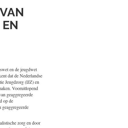
 VAN
 EN
dswet en de jeugdwet
kent dat de Nederlandse
ie Jeugdzorg (IJZ) en
n maken. Vooruitlopend
 van geaggregeerde
nd op de
an geaggregeerde
alistische zorg en door