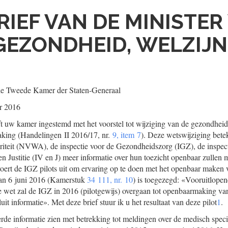
RIEF VAN DE MINISTER
EZONDHEID, WELZIJN
de Tweede Kamer der Staten-Generaal
r 2016
t uw kamer ingestemd met het voorstel tot wijziging van de gezondhei
aking (Handelingen II 2016/17, nr.
9, item 7
). Deze wetswijziging bete
iteit (NVWA), de inspectie voor de Gezondheidszorg (IGZ), de inspect
 en Justitie (IV en J) meer informatie over hun toezicht openbaar zulle
oert de IGZ pilots uit om ervaring op te doen met het openbaar maken
 van 6 juni 2016 (Kamerstuk
34 111, nr. 10
) is toegezegd: «Vooruitlope
e wet zal de IGZ in 2016 (pilotgewijs) overgaan tot openbaarmaking v
it informatie». Met deze brief stuur ik u het resultaat van deze pilot
1
.
erde informatie zien met betrekking tot meldingen over de medisch speci