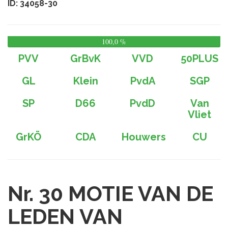
ID: 34058-30
100,0 %
0,
%
PVV
GrBvK
VVD
50PLUS
GL
Klein
PvdA
SGP
SP
D66
PvdD
Van
Vliet
GrKÖ
CDA
Houwers
CU
Nr. 30
MOTIE VAN DE
LEDEN VAN