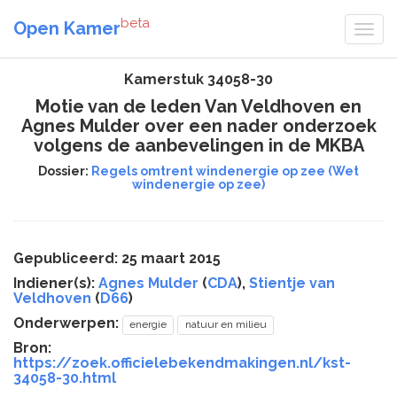
beta
Open Kamer
Kamerstuk 34058-30
Motie van de leden Van Veldhoven en
Agnes Mulder over een nader onderzoek
volgens de aanbevelingen in de MKBA
Dossier:
Regels omtrent windenergie op zee (Wet
windenergie op zee)
Gepubliceerd: 25 maart 2015
Indiener(s):
Agnes Mulder
(
CDA
),
Stientje van
Veldhoven
(
D66
)
Onderwerpen:
energie
natuur en milieu
Bron:
https://zoek.officielebekendmakingen.nl/kst-
34058-30.html