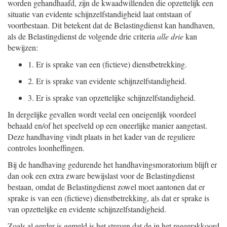
worden gehandhaafd, zijn de kwaadwillenden die opzettelijk een
situatie van evidente schijnzelfstandigheid laat ontstaan of
voortbestaan. Dit betekent dat de Belastingdienst kan handhaven,
als de Belastingdienst de volgende drie criteria
alle drie
kan
bewijzen:
1.
Er is sprake van een (fictieve) dienstbetrekking.
2.
Er is sprake van evidente schijnzelfstandigheid.
3.
Er is sprake van opzettelijke schijnzelfstandigheid.
In dergelijke gevallen wordt veelal een oneigenlijk voordeel
behaald en/of het speelveld op een oneerlijke manier aangetast.
Deze handhaving vindt plaats in het kader van de reguliere
controles loonheffingen.
Bij de handhaving gedurende het handhavingsmoratorium blijft er
dan ook een extra zware bewijslast voor de Belastingdienst
bestaan, omdat de Belastingdienst zowel moet aantonen dat er
sprake is van een (fictieve) dienstbetrekking, als dat er sprake is
van opzettelijke en evidente schijnzelfstandigheid.
Zoals al eerder is gemeld is het streven dat de in het regeerakkoord