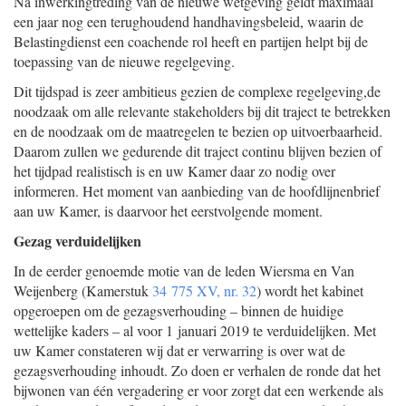
Na inwerkingtreding van de nieuwe wetgeving geldt maximaal
een jaar nog een terughoudend handhavingsbeleid, waarin de
Belastingdienst een coachende rol heeft en partijen helpt bij de
toepassing van de nieuwe regelgeving.
Dit tijdspad is zeer ambitieus gezien de complexe regelgeving,de
noodzaak om alle relevante stakeholders bij dit traject te betrekken
en de noodzaak om de maatregelen te bezien op uitvoerbaarheid.
Daarom zullen we gedurende dit traject continu blijven bezien of
het tijdpad realistisch is en uw Kamer daar zo nodig over
informeren. Het moment van aanbieding van de hoofdlijnenbrief
aan uw Kamer, is daarvoor het eerstvolgende moment.
Gezag verduidelijken
In de eerder genoemde motie van de leden Wiersma en Van
Weijenberg (Kamerstuk
34 775 XV, nr. 32
) wordt het kabinet
opgeroepen om de gezagsverhouding – binnen de huidige
wettelijke kaders – al voor 1 januari 2019 te verduidelijken. Met
uw Kamer constateren wij dat er verwarring is over wat de
gezagsverhouding inhoudt. Zo doen er verhalen de ronde dat het
bijwonen van één vergadering er voor zorgt dat een werkende als