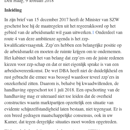
Den Haag, 9 februari 2018
Inleiding
In zijn brief van 15 december 2017 heeft de Minister van SZW
geschetst hoe hij de maatregelen uit het regeerakkoord op het
gebied van de arbeidsmarkt wil gaan uitwerken.
1
Onderdeel van
route 4 van deze ambitieuze agenda is het zzp-
kwalificatievraagstuk. Zzp’ers hebben een belangrijke positie op
de arbeidsmarkt en moeten de ruimte krijgen om te ondernemen.
Het kabinet vindt het van belang dat zzp’ers om de juiste redenen
kiezen voor zzp-schap en dat er niet eigenlijk sprake is van een
arbeidsovereenkomst. De wet DBA heeft niet de duidelijkheid en
rust gebracht die ermee was beoogd waardoor teveel zzp’ers in
onzekerheid zitten. Daarom is, behalve bij kwaadwillenden, de
handhaving opgeschort tot 1 juli 2018. Een opschorting van de
handhaving mag er uiteraard niet toe leiden dat de overheid
constructies waarin marktpartijen opzettelijk een situatie van
evidente schijnzelfstandigheid laten bestaan, niet tegengaat. Er is
een breed gedragen maatschappelijke consensus, ook in uw
Kamer, dat tegen dergelijke situaties moet worden opgetreden.