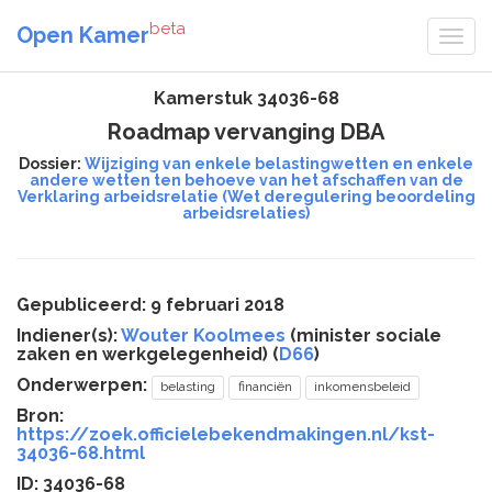
beta
Open Kamer
Kamerstuk 34036-68
Roadmap vervanging DBA
Dossier:
Wijziging van enkele belastingwetten en enkele
andere wetten ten behoeve van het afschaffen van de
Verklaring arbeidsrelatie (Wet deregulering beoordeling
arbeidsrelaties)
Gepubliceerd: 9 februari 2018
Indiener(s):
Wouter Koolmees
(minister sociale
zaken en werkgelegenheid) (
D66
)
Onderwerpen:
belasting
financiën
inkomensbeleid
Bron:
https://zoek.officielebekendmakingen.nl/kst-
34036-68.html
ID: 34036-68