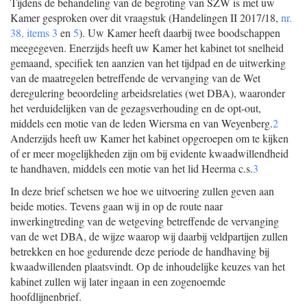
Tijdens de behandeling van de begroting van SZW is met uw
Kamer gesproken over dit vraagstuk (Handelingen II 2017/18,
nr.
38, items 3
en
5
). Uw Kamer heeft daarbij twee boodschappen
meegegeven. Enerzijds heeft uw Kamer het kabinet tot snelheid
gemaand, specifiek ten aanzien van het tijdpad en de uitwerking
van de maatregelen betreffende de vervanging van de Wet
deregulering beoordeling arbeidsrelaties (wet DBA), waaronder
het verduidelijken van de gezagsverhouding en de opt-out,
middels een motie van de leden Wiersma en van Weyenberg.
2
Anderzijds heeft uw Kamer het kabinet opgeroepen om te kijken
of er meer mogelijkheden zijn om bij evidente kwaadwillendheid
te handhaven, middels een motie van het lid Heerma c.s.
3
In deze brief schetsen we hoe we uitvoering zullen geven aan
beide moties. Tevens gaan wij in op de route naar
inwerkingtreding van de wetgeving betreffende de vervanging
van de wet DBA, de wijze waarop wij daarbij veldpartijen zullen
betrekken en hoe gedurende deze periode de handhaving bij
kwaadwillenden plaatsvindt. Op de inhoudelijke keuzes van het
kabinet zullen wij later ingaan in een zogenoemde
hoofdlijnenbrief.