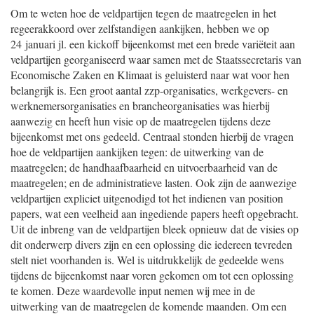
Om te weten hoe de veldpartijen tegen de maatregelen in het
regeerakkoord over zelfstandigen aankijken, hebben we op
24 januari jl. een kickoff bijeenkomst met een brede variëteit aan
veldpartijen georganiseerd waar samen met de Staatssecretaris van
Economische Zaken en Klimaat is geluisterd naar wat voor hen
belangrijk is. Een groot aantal zzp-organisaties, werkgevers- en
werknemersorganisaties en brancheorganisaties was hierbij
aanwezig en heeft hun visie op de maatregelen tijdens deze
bijeenkomst met ons gedeeld. Centraal stonden hierbij de vragen
hoe de veldpartijen aankijken tegen: de uitwerking van de
maatregelen; de handhaafbaarheid en uitvoerbaarheid van de
maatregelen; en de administratieve lasten. Ook zijn de aanwezige
veldpartijen expliciet uitgenodigd tot het indienen van position
papers, wat een veelheid aan ingediende papers heeft opgebracht.
Uit de inbreng van de veldpartijen bleek opnieuw dat de visies op
dit onderwerp divers zijn en een oplossing die iedereen tevreden
stelt niet voorhanden is. Wel is uitdrukkelijk de gedeelde wens
tijdens de bijeenkomst naar voren gekomen om tot een oplossing
te komen. Deze waardevolle input nemen wij mee in de
uitwerking van de maatregelen de komende maanden. Om een