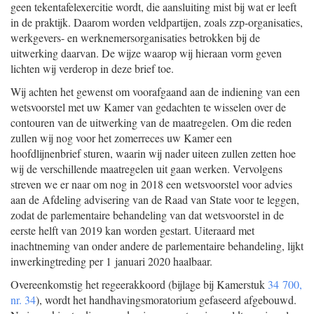
geen tekentafelexercitie wordt, die aansluiting mist bij wat er leeft
in de praktijk. Daarom worden veldpartijen, zoals zzp-organisaties,
werkgevers- en werknemersorganisaties betrokken bij de
uitwerking daarvan. De wijze waarop wij hieraan vorm geven
lichten wij verderop in deze brief toe.
Wij achten het gewenst om voorafgaand aan de indiening van een
wetsvoorstel met uw Kamer van gedachten te wisselen over de
contouren van de uitwerking van de maatregelen. Om die reden
zullen wij nog voor het zomerreces uw Kamer een
hoofdlijnenbrief sturen, waarin wij nader uiteen zullen zetten hoe
wij de verschillende maatregelen uit gaan werken. Vervolgens
streven we er naar om nog in 2018 een wetsvoorstel voor advies
aan de Afdeling advisering van de Raad van State voor te leggen,
zodat de parlementaire behandeling van dat wetsvoorstel in de
eerste helft van 2019 kan worden gestart. Uiteraard met
inachtneming van onder andere de parlementaire behandeling, lijkt
inwerkingtreding per 1 januari 2020 haalbaar.
Overeenkomstig het regeerakkoord (bijlage bij Kamerstuk
34 700,
nr. 34
), wordt het handhavingsmoratorium gefaseerd afgebouwd.