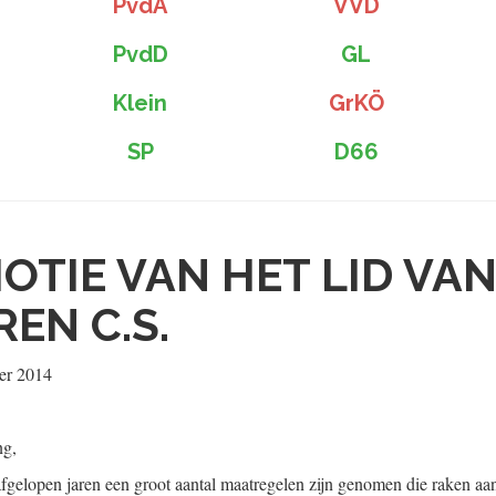
PvdA
VVD
PvdD
GL
Klein
GrKÖ
SP
D66
OTIE VAN HET LID VA
EN C.S.
er 2014
ng,
fgelopen jaren een groot aantal maatregelen zijn genomen die raken aan