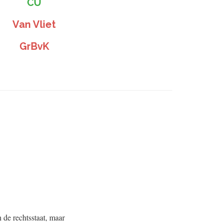
CU
Van Vliet
GrBvK
N
 de rechtsstaat, maar