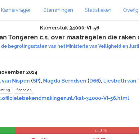
Kamervragen
Stemmingen
Statistieken
Overi
Kamerstuk 34000-VI-56
Van Tongeren c.s. over maatregelen die raken
 de begrotingsstaten van het Ministerie van Veiligheid en Justit
 november 2014
l van Nispen
(
SP
),
Magda Berndsen
(
D66
),
Liesbeth van
roting
financiën
.officielebekendmakingen.nl/kst-34000-VI-56.html
73,3 %