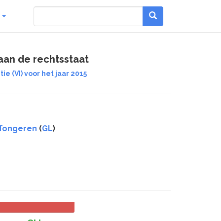
g
 aan de rechtsstaat
ie (VI) voor het jaar 2015
 Tongeren
(
GL
)