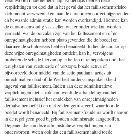
verantwoord ondernemerschap. Anderzijds hebben deze
verplichtingen tot doel dat in het geval dat het faillissementsrisico
zich mocht verwezenlijken, aan de curator een correct bijgehouden
en bewaarde administratie kan worden overhandigd. Hiermee kan
de curator eenvoudig vaststellen wat er onder wie kan worden
verdeeld, wat de oorzaken zijn van het faillissement en of er
onregelmatigheden hebben plaatsgevonden die de boedel en
daarmee de schuldeisers hebben benadeeld. Indien de curator op
deze wijze onregelmatigheden ontdekt, kan hij vervolgens
proberen de schade hiervan op te heffen of te beperken door het
terughalen van versluierde of verstopte boedelactiva of
bijvoorbeeld door middel van de actio pauliana, acties uit
onrechtmatige daad of de Wet bestuurdersaansprakelijkheid
ingeval van faillissement. Indien aan deze administratieve
verplichtingen niet is voldaan, wordt de afhandeling van het
faillissement inclusief het ontdekken van onregelmatigheden
derhalve bemoeilijkt en niet zelden gefrustreerd, waardoor de
boedel wordt benadeeld. Bij faillissementsfraudeurs wordt daarom
in de regel geen goed bijgehouden administratie aangetroffen.
Degenen die aan deze administratieve verplichtingen zijn
onderworpen, weten ook dat een faillissement altijd tot de