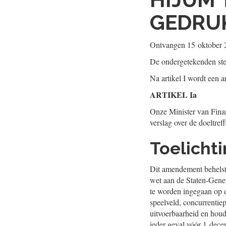
GEDRUK
Ontvangen
15 oktober 
De ondergetekenden ste
Na artikel I wordt een a
ARTIKEL Ia
Onze Minister van Finan
verslag over de doeltref
Toelicht
Dit amendement behelst 
wet aan de Staten-Gener
te worden ingegaan op d
speelveld, concurrentiep
uitvoerbaarheid en houd
ieder geval vóór 1 dec