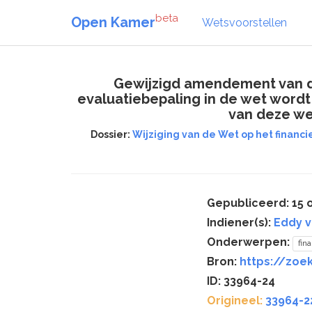
beta
Open Kamer
Wetsvoorstellen
Gewijzigd amendement van de
evaluatiebepaling in de wet wordt
van deze we
Dossier:
Wijziging van de Wet op het financ
Gepubliceerd: 15 
Indiener(s):
Eddy v
Onderwerpen:
fin
Bron:
https://zoe
ID: 33964-24
Origineel:
33964-2