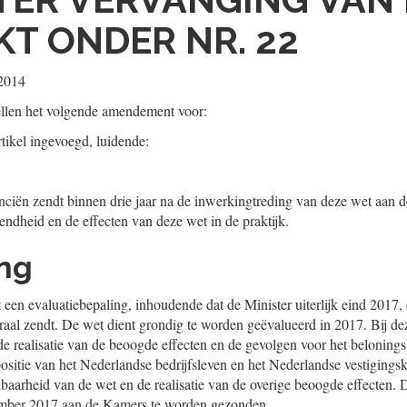
T ONDER NR. 22
2014
llen het volgende amendement voor:
rtikel ingevoegd, luidende:
ciën zendt binnen drie jaar na de inwerkingtreding van deze wet aan 
fendheid en de effecten van deze wet in de praktijk.
ing
een evaluatiebepaling, inhoudende dat de Minister uiterlijk eind 2017, 
aal zendt. De wet dient grondig te worden geëvalueerd in 2017. Bij dez
e realisatie van de beoogde effecten en de gevolgen voor het beloningsb
ositie van het Nederlandse bedrijfsleven en het Nederlandse vestigingsk
baarheid van de wet en de realisatie van de overige beoogde effecten. D
ember 2017 aan de Kamers te worden gezonden.