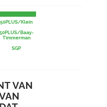
0,0
%
50PLUS/Klein
50PLUS/Baay-
Timmerman
SGP
NT VAN
 VAN
 DAT