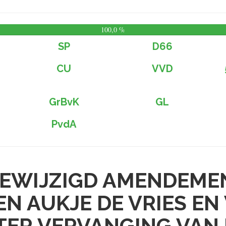
100,0 %
SP
D66
CU
VVD
GrBvK
GL
PvdA
EWIJZIGD AMENDEME
EN AUKJE DE VRIES EN
TER VERVANGING VAN