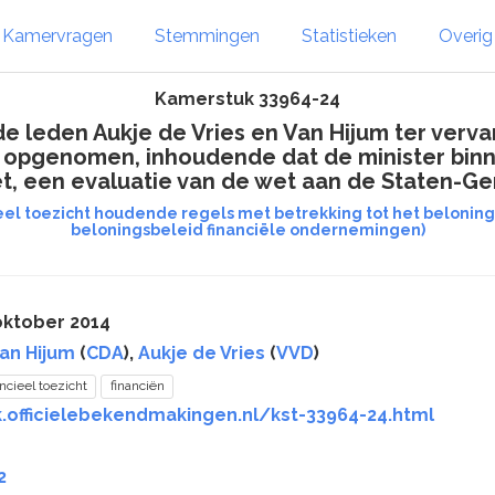
Kamervragen
Stemmingen
Statistieken
Overi
Kamerstuk 33964-24
 leden Aukje de Vries en Van Hijum ter verva
 opgenomen, inhoudende dat de minister binn
t, een evaluatie van de wet aan de Staten-Ge
ieel toezicht houdende regels met betrekking tot het beloni
beloningsbeleid financiële ondernemingen)
oktober 2014
an Hijum
(
CDA
),
Aukje de Vries
(
VVD
)
ancieel toezicht
financiën
k.officielebekendmakingen.nl/kst-33964-24.html
2