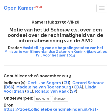
beta
Open Kamer
Kamerstuk 33750-VII-28
Motie van het lid Schouw c.s. over een
oordeel over de rechtmatigheid van de
informatiewinning van de AIVD
Dossier:
Vaststelling van de begrotingsstaten van het
Ministerie van Binnenlandse Zaken en Koninkrijksrelaties
(VII) voor het jaar 2014
Gepubliceerd: 28 november 2013
Indiener(s):
Gert-Jan Segers
(
CU
),
Gerard Schouw
(
D66
),
Madeleine van Toorenburg
(
CDA
),
Linda
Voortman
(
GL
),
Ronald van Raak
(
SP
)
Onderwerpen:
begroting
financiën
Bron:
https://zoek.officielebekendmakingen.nl/kst-