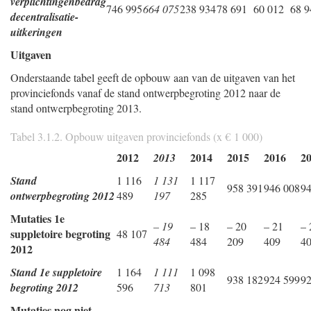
verplichtingenbedrag
746 995
664 075
238 934
78 691
60 012
68 9
decentralisatie-
uitkeringen
Uitgaven
Onderstaande tabel geeft de opbouw aan van de uitgaven van het
provinciefonds vanaf de stand ontwerpbegroting 2012 naar de
stand ontwerpbegroting 2013.
Tabel 3.1.2. Opbouw uitgaven provinciefonds (x € 1 000)
2012
2014
2015
2016
2
2013
Stand
1 116
1 131
1 117
958 391
946 008
94
ontwerpbegroting 2012
489
197
285
Mutaties 1e
– 19
– 18
– 20
– 21
– 
suppletoire begroting
48 107
484
484
209
409
4
2012
Stand 1e suppletoire
1 164
1 111
1 098
938 182
924 599
92
begroting 2012
596
713
801
Mutaties nog niet