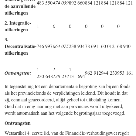
483 550
474 039
892 660
884 121
884 121
884 121
de aanvullende
uitkeringen
2. Integratie-
1
0
0
0
0
0
uitkeringen
3.
Decentralisatie-
746 997
664 075
238 934
78 691
60 012
68 940
uitkeringen
1
1
1
Ontvangsten:
962 912
944 233
953 161
230 648
138 214
131 694
In tegenstelling tot een departementale begroting zijn bij een fonds
als het provinciefonds de verplichtingen leidend. Dit houdt in dat
zij, eenmaal geaccordeerd, altijd geheel tot uitbetaling komen.
Geld dat in enig jaar nog niet aan provincies wordt uitgekeerd,
wordt automatisch aan het volgende begrotingsjaar toegevoegd.
Ontvangsten
Wetsartikel 4, eerste lid, van de Financiële-verhoudingswet regelt