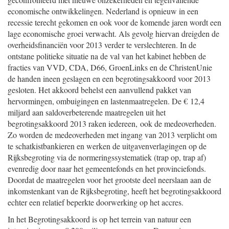
economische ontwikkelingen. Nederland is opnieuw in een
recessie terecht gekomen en ook voor de komende jaren wordt een
lage economische groei verwacht. Als gevolg hiervan dreigden de
overheidsfinanciën voor 2013 verder te verslechteren. In de
ontstane politieke situatie na de val van het kabinet hebben de
fracties van VVD, CDA, D66, GroenLinks en de ChristenUnie
de handen ineen geslagen en een begrotingsakkoord voor 2013
gesloten. Het akkoord behelst een aanvullend pakket van
hervormingen, ombuigingen en lastenmaatregelen. De € 12,4
miljard aan saldoverbeterende maatregelen uit het
begrotingsakkoord 2013 raken iedereen, ook de medeoverheden.
Zo worden de medeoverheden met ingang van 2013 verplicht om
te schatkistbankieren en werken de uitgavenverlagingen op de
Rijksbegroting via de normeringssystematiek (trap op, trap af)
evenredig door naar het gemeentefonds en het provinciefonds.
Doordat de maatregelen voor het grootste deel neerslaan aan de
inkomstenkant van de Rijksbegroting, heeft het begrotingsakkoord
echter een relatief beperkte doorwerking op het accres.
In het Begrotingsakkoord is op het terrein van natuur een