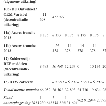
(algemene uitkering)
10b) DU Ontwikkel /
OEM Variabel
– 11
417 377
(decentralisatie-
698
uitkering)
11a) Accres tranche
8 175
8 175
8 175
8 175
8 175
8 
2012
11b) Accres tranche
– 14
– 14
– 14
– 14
– 
2013
378
378
378
378
3
12) Zuiderzeelijn
REP-middelen
8 493
10 468
12 259
0
10 134
20
(decentralisatie-
uitkering)
13) BTW correctie
– 5 297
– 5 297
– 5 297
– 5 297
– 
Totaal nieuwe mutaties
66 052
26 501
32 893
24 730
19 634
28
Stand
1
1
1
962 912
944 233
9
ontwerpbegroting 2013
230 648
138 214
131 694