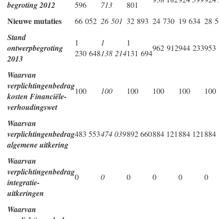
begroting 2012
596
713
801
Nieuwe mutaties
66 052
26 501
32 893
24 730
19 634
28 5
Stand
1
1
1
ontwerpbegroting
962 912
944 233
953
230 648
138 214
131 694
2013
Waarvan
verplichtingenbedrag
100
100
100
100
100
100
kosten Financiële-
verhoudingswet
Waarvan
verplichtingenbedrag
483 553
474 039
892 660
884 121
884 121
884 
algemene uitkering
Waarvan
verplichtingenbedrag
0
0
0
0
0
0
integratie-
uitkeringen
Waarvan