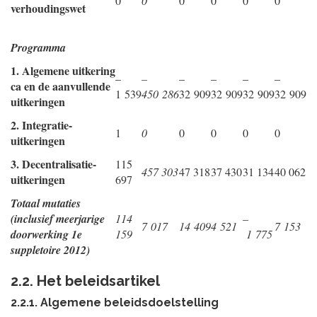
0
0
0
0
0
0
verhoudingswet
Programma
1. Algemene uitkering
–
–
–
–
–
–
ca en de aanvullende
1 539
450 286
32 909
32 909
32 909
32 909
uitkeringen
2. Integratie-
1
0
0
0
0
0
uitkeringen
3. Decentralisatie-
115
457 303
47 318
37 430
31 134
40 062
uitkeringen
697
Totaal mutaties
(inclusief meerjarige
114
–
7 017
14 409
4 521
7 153
doorwerking 1e
159
1 775
suppletoire 2012)
2.2. Het beleidsartikel
2.2.1. Algemene beleidsdoelstelling