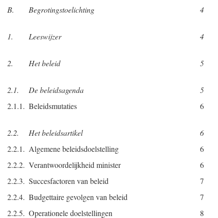
B.
Begrotingstoelichting
4
1.
Leeswijzer
4
2.
Het beleid
5
2.1.
De beleidsagenda
5
2.1.1.
Beleidsmutaties
6
2.2.
Het beleidsartikel
6
2.2.1.
Algemene beleidsdoelstelling
6
2.2.2.
Verantwoordelijkheid minister
6
2.2.3.
Succesfactoren van beleid
7
2.2.4.
Budgettaire gevolgen van beleid
7
2.2.5.
Operationele doelstellingen
8