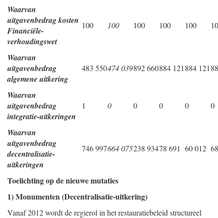
Waarvan
uitgavenbedrag kosten
100
100
100
100
100
1
Financiële-
verhoudingswet
Waarvan
uitgavenbedrag
483 550
474 039
892 660
884 121
884 121
88
algemene uitkering
Waarvan
uitgavenbedrag
1
0
0
0
0
0
integratie-uitkeringen
Waarvan
uitgavenbedrag
746 997
664 075
238 934
78 691
60 012
68
decentralisatie-
uitkeringen
Toelichting op de nieuwe mutaties
1) Monumenten (Decentralisatie-uitkering)
Vanaf 2012 wordt de regierol in het restauratiebeleid structureel