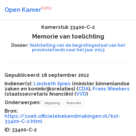
beta
Open Kamer
Kamerstuk 33400-C-2
Memorie van toelichting
Dossier:
Vaststelling van de begrotingsstaat van het
provinciefonds voor het jaar 2013
Gepubliceerd: 18 september 2012
Indiener(s):
Liesbeth Spies
(minister binnenlandse
zaken en koninkrijksrelaties) (
CDA
),
Frans Weekers
(staatssecretaris financiën) (
VVD
)
Onderwerpen:
begroting
financiën
Bron:
https://zoek.officielebekendmakingen.nl/kst-
33400-C-2.html
ID: 33400-C-2