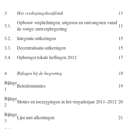
3.
Het verdiepingshoofdstuk
11
Opbouw verplichtingen, uitgaven en ontvangsten vanaf
3.1.
11
de vorige ontwerpbegroting
3.2.
Integratie-uitkeringen
15
3.3.
Decentralisatie-uitkeringen
15
3.4.
Opbrengst lokale heffingen 2012
17
4.
Bijlagen bij de begroting
18
Bijlage
Beleidsmutaties
19
1
Bijlage
Moties en toezeggingen in het vergaderjaar 2011–2012
20
2
Bijlage
Lijst met afkortingen
21
3