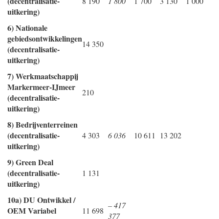
(decentralisatie-
8 190
1 800
1 700
3 130
1 000
uitkering)
6) Nationale
gebiedsontwikkelingen
14 350
(decentralisatie-
uitkering)
7) Werkmaatschappij
Markermeer-IJmeer
210
(decentralisatie-
uitkering)
8) Bedrijventerreinen
(decentralisatie-
4 303
6 036
10 611
13 202
uitkering)
9) Green Deal
(decentralisatie-
1 131
uitkering)
10a) DU Ontwikkel /
– 417
OEM Variabel
11 698
377