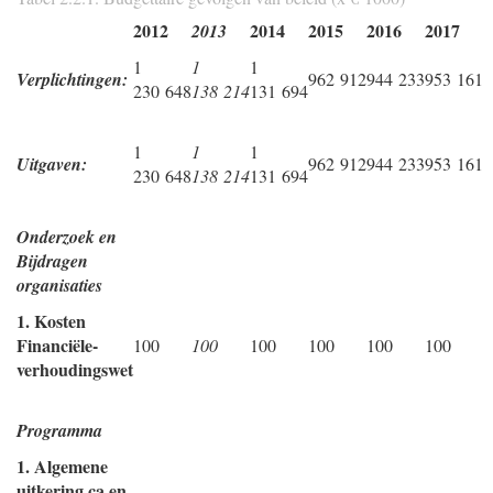
2012
2014
2015
2016
2017
2013
1
1
1
Verplichtingen:
962 912
944 233
953 161
230 648
138 214
131 694
1
1
1
Uitgaven:
962 912
944 233
953 161
230 648
138 214
131 694
Onderzoek en
Bijdragen
organisaties
1. Kosten
Financiële-
100
100
100
100
100
100
verhoudingswet
Programma
1. Algemene
uitkering ca en