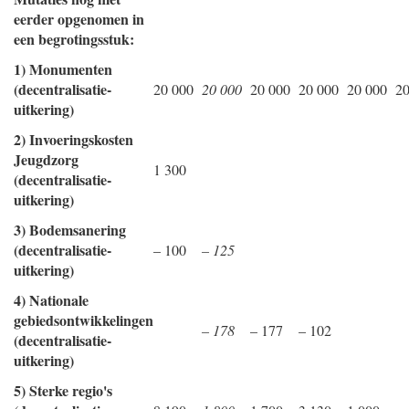
eerder opgenomen in
een begrotingsstuk:
1) Monumenten
(decentralisatie-
20 000
20 000
20 000
20 000
20 000
20
uitkering)
2) Invoeringskosten
Jeugdzorg
1 300
(decentralisatie-
uitkering)
3) Bodemsanering
(decentralisatie-
– 100
– 125
uitkering)
4) Nationale
gebiedsontwikkelingen
– 178
– 177
– 102
(decentralisatie-
uitkering)
5) Sterke regio's