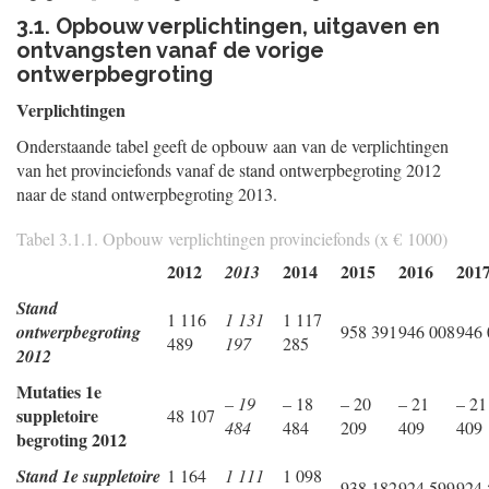
3.1. Opbouw verplichtingen, uitgaven en
ontvangsten vanaf de vorige
ontwerpbegroting
Verplichtingen
Onderstaande tabel geeft de opbouw aan van de verplichtingen
van het provinciefonds vanaf de stand ontwerpbegroting 2012
naar de stand ontwerpbegroting 2013.
Tabel 3.1.1. Opbouw verplichtingen provinciefonds (x € 1000)
2012
2014
2015
2016
201
2013
Stand
1 116
1 131
1 117
ontwerpbegroting
958 391
946 008
946 
489
197
285
2012
Mutaties 1e
– 19
– 18
– 20
– 21
– 21
suppletoire
48 107
484
484
209
409
409
begroting 2012
Stand 1e suppletoire
1 164
1 111
1 098
938 182
924 599
924 