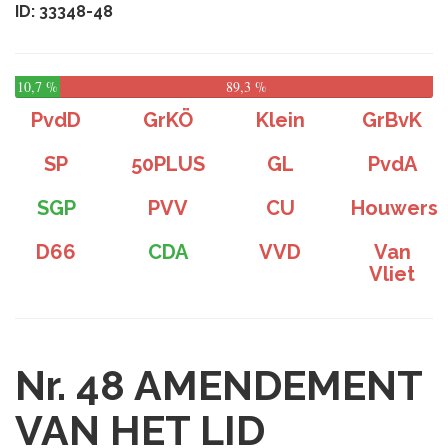
ID: 33348-48
10,7 %
89,3 %
PvdD
GrKÖ
Klein
GrBvK
SP
50PLUS
GL
PvdA
SGP
PVV
CU
Houwers
D66
CDA
VVD
Van
Vliet
Nr. 48
AMENDEMENT
VAN HET LID