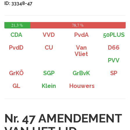
ID: 33348-47
21,3 %
78,7 %
CDA
VVD
PvdA
50PLUS
PvdD
CU
Van
D66
Vliet
PVV
GrKÖ
SGP
GrBvK
SP
GL
Klein
Houwers
Nr. 47
AMENDEMENT