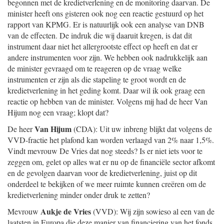
begonnen met de kredietverlening en de monitoring daarvan. De
minister heeft ons gisteren ook nog een reactie gestuurd op het
rapport van KPMG. Er is natuurlijk ook een analyse van DNB
van de effecten. De indruk die wij daaruit kregen, is dat dit
instrument daar niet het allergrootste effect op heeft en dat er
andere instrumenten voor zijn. We hebben ook nadrukkelijk aan
de minister gevraagd om te reageren op de vraag welke
instrumenten er zijn als die stapeling te groot wordt en de
kredietverlening in het geding komt. Daar wil ik ook graag een
reactie op hebben van de minister. Volgens mij had de heer Van
Hijum nog een vraag; klopt dat?
Van Hijum
De heer
(CDA): Uit uw inbreng blijkt dat volgens de
VVD-fractie het plafond kan worden verlaagd van 2% naar 1,5%.
Vindt mevrouw De Vries dat nog steeds? Is er niet iets voor te
zeggen om, gelet op alles wat er nu op de financiële sector afkomt
en de gevolgen daarvan voor de kredietverlening, juist op dit
onderdeel te bekijken of we meer ruimte kunnen creëren om de
kredietverlening minder onder druk te zetten?
Aukje de Vries
Mevrouw
(VVD): Wij zijn sowieso al een van de
laatsten in Europa die deze manier van financiering van het fonds