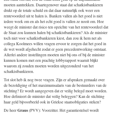
moeten aantrekken. Daartegenover staat dat schatkistbankieren
drukt op de totale schuld en dat daar natuurlijk ook weer een
rentevoordeel uit te halen is. Banken vallen als het goed is niet
iedere week om en als het echt goed is vallen ze nooit om. Hoe
weegt de minister dat risico ten opzichte van het rentevoordeel dat
de Staat zou kunnen halen bij schatkistbankieren? Als de minister
toch niet voor schatkistbankieren kiest, dan zou ik hem net als
collega Koolmees willen vragen ervoor te zorgen dat het goed in
de wet wordt afgehecht zodat er geen precedentwerking ontstaat.
Allerlei andere instellingen moeten niet bij ons of bij de minister
kunnen komen met een prachtig lobbyrapport waaruit blijkt
waarom zij zouden moeten worden uitgezonderd van het
schatkistbankieren.
Tot slot heb ik nog twee vragen. Zijn er afspraken gemaakt over
de bezoldiging of het maximumsalaris van de bestuurders van de
stichting? Er wordt aangegeven dat er veilig belegd moet worden.
Hoe definieert de minister dat veilig beleggen? Kan de stichting
haar geld bijvoorbeeld ook in Griekse staatsobligaties steken?
Graus
De heer
(PVV): Voorzitter. Het garantiestelsel wordt