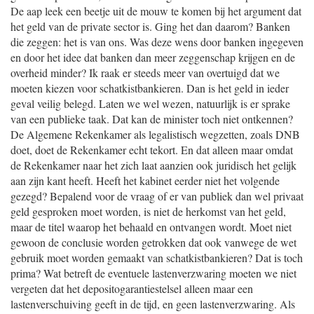
De aap leek een beetje uit de mouw te komen bij het argument dat
het geld van de private sector is. Ging het dan daarom? Banken
die zeggen: het is van ons. Was deze wens door banken ingegeven
en door het idee dat banken dan meer zeggenschap krijgen en de
overheid minder? Ik raak er steeds meer van overtuigd dat we
moeten kiezen voor schatkistbankieren. Dan is het geld in ieder
geval veilig belegd. Laten we wel wezen, natuurlijk is er sprake
van een publieke taak. Dat kan de minister toch niet ontkennen?
De Algemene Rekenkamer als legalistisch wegzetten, zoals DNB
doet, doet de Rekenkamer echt tekort. En dat alleen maar omdat
de Rekenkamer naar het zich laat aanzien ook juridisch het gelijk
aan zijn kant heeft. Heeft het kabinet eerder niet het volgende
gezegd? Bepalend voor de vraag of er van publiek dan wel privaat
geld gesproken moet worden, is niet de herkomst van het geld,
maar de titel waarop het behaald en ontvangen wordt. Moet niet
gewoon de conclusie worden getrokken dat ook vanwege de wet
gebruik moet worden gemaakt van schatkistbankieren? Dat is toch
prima? Wat betreft de eventuele lastenverzwaring moeten we niet
vergeten dat het depositogarantiestelsel alleen maar een
lastenverschuiving geeft in de tijd, en geen lastenverzwaring. Als