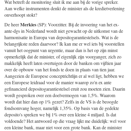
Wat betreft de monitoring sluit ik me aan bij de vorige spreker.
Aan welke instrumenten denkt de minister als de kredietverlening
onverhoopt stokt?
Merkies
De heer
(SP): Voorzitter. Bij de invoering van het ex-
ante-dgs in Nederland wordt niet gewacht op de uitkomst van de
harmonisatie in Europa van depositogarantiestelsels. Wat is de
belangrijkste reden daarvoor? Ik kan me er wel iets bij voorstellen
vanuit het oogpunt van urgentie, maar dan is het op zijn minst
opmerkelijk dat de minister, of eigenlijk zijn voorganger, zich zo
makkelijk heeft laten overtuigen door de banken om vijftien jaar
over de opbouw van het fonds te doen in plaats van tien jaar.
Aangezien de Europese conceptrichtlijn er al wel ligt, hebben we
een Europese leidraad voor de manier waarop zo'n ex ante
gefinancierd depositogarantiestelsel eruit zou moeten zien. Daarin
wordt gesproken over een doelvermogen van 1,5%. Waarom
wordt dat hier dan op 1% gezet? Zelfs in de VS is de beoogde
fondsomvang hoger, namelijk 1,35%. Op basis van de gedekte
deposito's spreken we bij 1% over een kleine 4 miljard. Is dat
voldoende? Het antwoord op die vraag lijkt me duidelijk: wel voor
een kleine bank, maar niet voor een grote bank. Kan de minister