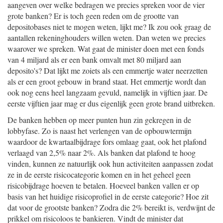
aangeven over welke bedragen we precies spreken voor de vier
grote banken? Er is toch geen reden om de grootte van
depositobases niet te mogen weten, lijkt me? Ik zou ook graag de
aantallen rekeninghouders willen weten. Dan weten we precies
waarover we spreken. Wat gaat de minister doen met een fonds
van 4 miljard als er een bank omvalt met 80 miljard aan
deposito's? Dat lijkt me zoiets als een emmertje water neerzetten
als er een groot gebouw in brand staat. Het emmertje wordt dan
ook nog eens heel langzaam gevuld, namelijk in vijftien jaar. De
eerste vijftien jaar mag er dus eigenlijk geen grote brand uitbreken.
De banken hebben op meer punten hun zin gekregen in de
lobbyfase. Zo is naast het verlengen van de opbouwtermijn
waardoor de kwartaalbijdrage fors omlaag gaat, ook het plafond
verlaagd van 2,5% naar 2%. Als banken dat plafond te hoog
vinden, kunnen ze natuurlijk ook hun activiteiten aanpassen zodat
ze in de eerste risicocategorie komen en in het geheel geen
risicobijdrage hoeven te betalen. Hoeveel banken vallen er op
basis van het huidige risicoprofiel in de eerste categorie? Hoe zit
dat voor de grootste banken? Zodra die 2% bereikt is, verdwijnt de
prikkel om risicoloos te bankieren. Vindt de minister dat