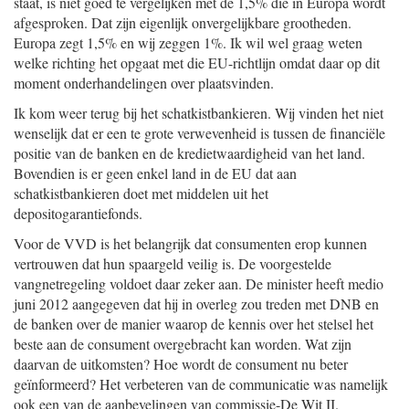
staat, is niet goed te vergelijken met de 1,5% die in Europa wordt
afgesproken. Dat zijn eigenlijk onvergelijkbare grootheden.
Europa zegt 1,5% en wij zeggen 1%. Ik wil wel graag weten
welke richting het opgaat met die EU-richtlijn omdat daar op dit
moment onderhandelingen over plaatsvinden.
Ik kom weer terug bij het schatkistbankieren. Wij vinden het niet
wenselijk dat er een te grote verwevenheid is tussen de financiële
positie van de banken en de kredietwaardigheid van het land.
Bovendien is er geen enkel land in de EU dat aan
schatkistbankieren doet met middelen uit het
depositogarantiefonds.
Voor de VVD is het belangrijk dat consumenten erop kunnen
vertrouwen dat hun spaargeld veilig is. De voorgestelde
vangnetregeling voldoet daar zeker aan. De minister heeft medio
juni 2012 aangegeven dat hij in overleg zou treden met DNB en
de banken over de manier waarop de kennis over het stelsel het
beste aan de consument overgebracht kan worden. Wat zijn
daarvan de uitkomsten? Hoe wordt de consument nu beter
geïnformeerd? Het verbeteren van de communicatie was namelijk
ook een van de aanbevelingen van commissie-De Wit II.