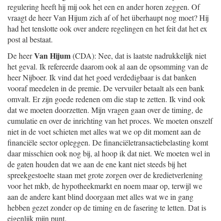
regulering heeft hij mij ook het een en ander horen zeggen. Of
vraagt de heer Van Hijum zich af of het überhaupt nog moet? Hij
had het tenslotte ook over andere regelingen en het feit dat het ex
post al bestaat.
Van Hijum
De heer
(CDA): Nee, dat is laatste nadrukkelijk niet
het geval. Ik refereerde daarom ook al aan de opsomming van de
heer Nijboer. Ik vind dat het goed verdedigbaar is dat banken
vooraf meedelen in de premie. De vervuiler betaalt als een bank
omvalt. Er zijn goede redenen om die stap te zetten. Ik vind ook
dat we moeten doorzetten. Mijn vragen gaan over de timing, de
cumulatie en over de inrichting van het proces. We moeten onszelf
niet in de voet schieten met alles wat we op dit moment aan de
financiële sector opleggen. De financiëletransactiebelasting komt
daar misschien ook nog bij, al hoop ik dat niet. We moeten wel in
de gaten houden dat we aan de ene kant niet steeds bij het
spreekgestoelte staan met grote zorgen over de kredietverlening
voor het mkb, de hypotheekmarkt en noem maar op, terwijl we
aan de andere kant blind doorgaan met alles wat we in gang
hebben gezet zonder op de timing en de fasering te letten. Dat is
eigenlijk mijn punt.