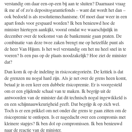
verstandig om daar een-op-een bij aan te sluiten? Daarnaast vraag
ik me af of zo'n depositogarantiefonds – want dat wordt het dan –
ook bedoeld is als resolutiemechanisme. Of moet daar weer in een
apart fonds voor gespaard worden? Ik ben benieuwd hoe de
minister hiertegen aankijkt, vooral omdat we waarschijnlijk in
december over de toekomst van de bankenunie gaan praten. De
combinatie van deze twee zaken brengt me op hetzelfde punt als
de heer Van Hijum. Is het wel verstandig om het nu heel snel in te
voeren? Is een pas op de plaats noodzakelijk? Hoe ziet de minister
dat?
Dan kom ik op de indeling in risicocategorieën. De kritiek is dat
de grenzen nu nogal hard zijn. Als je net over de grens heen komt,
betaal je in een keer een dubbele risicopremie. Er is voorgesteld
om er een glijdende schaal van te maken. Ik begrijp uit de
antwoorden van de minister dat dit technisch nogal ingewikkeld is
en een schijnnauwkeurigheid geeft. Dat begrijp ik op zich wel.
Toch is er een prikkel om net onder die grens te gaan zitten om de
risicopremie te ontlopen. Is er nagedacht over een compromis met
kleinere stapjes? Ik ben dol op compromissen. Ik ben benieuwd
naar de reactie van de minister.