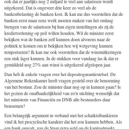
ook dat er jaarlijks nog 2 miljard te veel aan salarissen wordt
uitgekeerd. Dat is ongeveer drie keer zo veel als de
bankenbelasting de banken kost. Ik kan me dus voorstellen dat de
banken eerst maar eens werk moeten maken van het omlaag
brengen van de salarissen bij hun eigen instellingen als zij de
kredietverlening op peil willen houden. Wil de minister eerst
bekijken wat de banken zelf kunnen doen alvorens naar de
politiek te komen om te bekijken hoe wij wetgeving kunnen
temporiseren? Ik kan me ook voorstellen dat de winstuitkeringen
een stuk lager kunnen. In de stukken voor vandaag las ik dat er
gemiddeld nog 27% aan winst is uitgekeerd afgelopen jaar.
Dan heb ik enkele vragen over het depositogarantiestelsel. De
Algemene Rekenkamer heeft vragen gesteld over de benoeming
van het bestuur. Zou de minister daar nog op in kunnen gaan? Is
het gezien de onafhankelijkheid van zo'n stichting wenselijk dat
het ministerie van Financiën en DNB alle bestuurders daar
benoemen?
Een belangrijk argument in verband met het schatkistbankieren
vind ik het procyclische karakter dat het zou kunnen hebben. Als
een bank omvalt, zou de Staat extra geld op de kapitaalmarkt