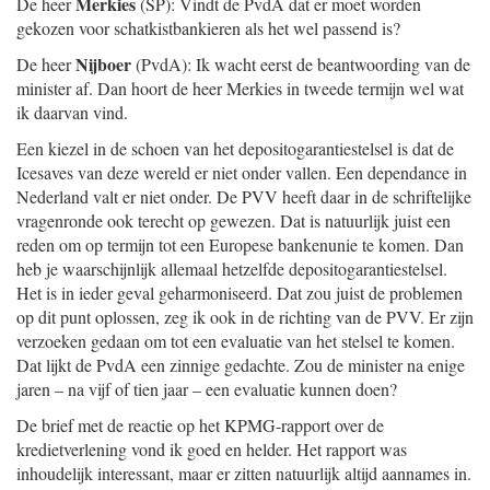
Merkies
De heer
(SP): Vindt de PvdA dat er moet worden
gekozen voor schatkistbankieren als het wel passend is?
Nijboer
De heer
(PvdA): Ik wacht eerst de beantwoording van de
minister af. Dan hoort de heer Merkies in tweede termijn wel wat
ik daarvan vind.
Een kiezel in de schoen van het depositogarantiestelsel is dat de
Icesaves van deze wereld er niet onder vallen. Een dependance in
Nederland valt er niet onder. De PVV heeft daar in de schriftelijke
vragenronde ook terecht op gewezen. Dat is natuurlijk juist een
reden om op termijn tot een Europese bankenunie te komen. Dan
heb je waarschijnlijk allemaal hetzelfde depositogarantiestelsel.
Het is in ieder geval geharmoniseerd. Dat zou juist de problemen
op dit punt oplossen, zeg ik ook in de richting van de PVV. Er zijn
verzoeken gedaan om tot een evaluatie van het stelsel te komen.
Dat lijkt de PvdA een zinnige gedachte. Zou de minister na enige
jaren – na vijf of tien jaar – een evaluatie kunnen doen?
De brief met de reactie op het KPMG-rapport over de
kredietverlening vond ik goed en helder. Het rapport was
inhoudelijk interessant, maar er zitten natuurlijk altijd aannames in.