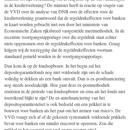
in de kredietverlening? De minister heeft in reactie op vragen van
de VVD over de analyse van DNB over de effecten voor de
kredietverlening geantwoord dat de regeldrukeffecten voor banken
in kaart worden gebracht met een door het ministerie van
Economische Zaken rijksbreed vastgestelde meetmethodiek. In de
recentste voortgangsrapportage over die regeldruk staat echter
niets opgenomen over de regeldrukeffecten voor banken. Graag
krijgen wij de toezegging dat de regeldrukeffecten voortaan
standaard gemeld worden in de voortgangsrapportage.
Dan kom ik op de fondsopbouw. In het begin zal het
depositogarantiefonds nog niet voldoende zijn om de schade
volledig te dekken als een bank omvalt. Dan is ex-postfinanciering
nog steeds noodzakelijk. Hoe gaat deze ex-postmethodiek
eruitzien in de periode van fondsopbouw en erna als het fonds niet
toereikend blijkt te zijn? De ex-antefinanciering van het
depositogarantiestelsel is ook bedoeld om een prikkel in te
bouwen voor banken als het gaat om het nemen van risico's. De
VVD vraagt zich af of de gekozen systematiek voldoende prikkels
bevat voor banken om minder risicovol te opereren. Zou die
prikkel in het voorstel niet veel groter moeten zijn?