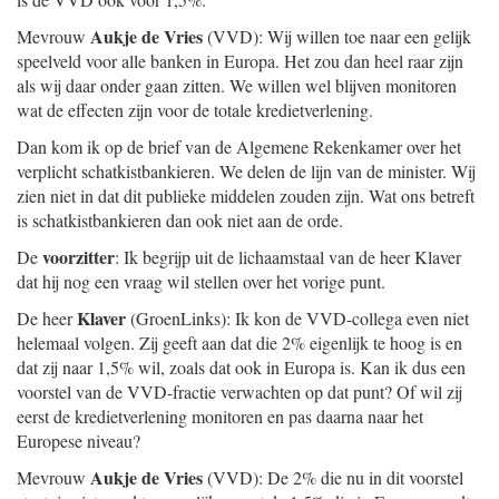
Aukje de Vries
Mevrouw
(VVD): Wij willen toe naar een gelijk
speelveld voor alle banken in Europa. Het zou dan heel raar zijn
als wij daar onder gaan zitten. We willen wel blijven monitoren
wat de effecten zijn voor de totale kredietverlening.
Dan kom ik op de brief van de Algemene Rekenkamer over het
verplicht schatkistbankieren. We delen de lijn van de minister. Wij
zien niet in dat dit publieke middelen zouden zijn. Wat ons betreft
is schatkistbankieren dan ook niet aan de orde.
voorzitter
De
: Ik begrijp uit de lichaamstaal van de heer Klaver
dat hij nog een vraag wil stellen over het vorige punt.
Klaver
De heer
(GroenLinks): Ik kon de VVD-collega even niet
helemaal volgen. Zij geeft aan dat die 2% eigenlijk te hoog is en
dat zij naar 1,5% wil, zoals dat ook in Europa is. Kan ik dus een
voorstel van de VVD-fractie verwachten op dat punt? Of wil zij
eerst de kredietverlening monitoren en pas daarna naar het
Europese niveau?
Aukje de Vries
Mevrouw
(VVD): De 2% die nu in dit voorstel