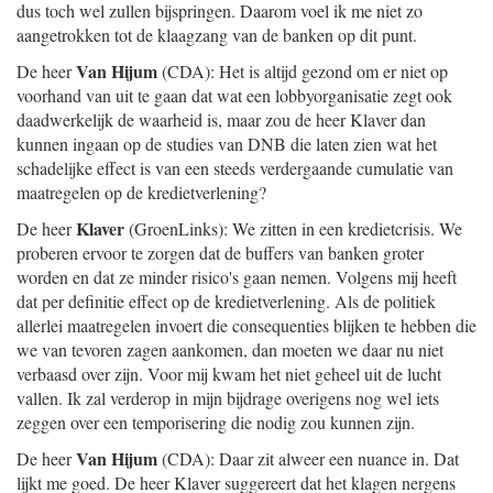
dus toch wel zullen bijspringen. Daarom voel ik me niet zo
aangetrokken tot de klaagzang van de banken op dit punt.
Van Hijum
De heer
(CDA): Het is altijd gezond om er niet op
voorhand van uit te gaan dat wat een lobbyorganisatie zegt ook
daadwerkelijk de waarheid is, maar zou de heer Klaver dan
kunnen ingaan op de studies van DNB die laten zien wat het
schadelijke effect is van een steeds verdergaande cumulatie van
maatregelen op de kredietverlening?
Klaver
De heer
(GroenLinks): We zitten in een kredietcrisis. We
proberen ervoor te zorgen dat de buffers van banken groter
worden en dat ze minder risico's gaan nemen. Volgens mij heeft
dat per definitie effect op de kredietverlening. Als de politiek
allerlei maatregelen invoert die consequenties blijken te hebben die
we van tevoren zagen aankomen, dan moeten we daar nu niet
verbaasd over zijn. Voor mij kwam het niet geheel uit de lucht
vallen. Ik zal verderop in mijn bijdrage overigens nog wel iets
zeggen over een temporisering die nodig zou kunnen zijn.
Van Hijum
De heer
(CDA): Daar zit alweer een nuance in. Dat
lijkt me goed. De heer Klaver suggereert dat het klagen nergens