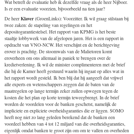
Wat betreft de evaluatie heb ik dezelfde vraag als de heer Nijboer.
Is er een evaluatie voorzien, bijvoorbeeld na tien jaar?
Klaver
De heer
(GroenLinks): Voorzitter. Ik wil graag stilstaan bij
twee zaken: de stapeling van regelingen en het
depositogarantiestelsel. Het rapport van KPMG is het beste
staaltje lobbywerk van de afgelopen jaren. Het is een rapport in
opdracht van VNO-NCW. Het verschijnt en de berichtgeving
erover is prachtig. De stoomwals van de Malietoren komt
eroverheen om ons allemaal in paniek te brengen over de
kredietverlening. Ik wil de minister complimenteren met de brief
die hij de Kamer heeft gestuurd waarin hij ingaat op alles wat in
het rapport wordt gesteld. Ik ben blij dat hij aangeeft dat vrijwel
alle experts en wetenschappers zeggen dat de baten van de
maatregelen op lange termijn zeker zullen opwegen tegen de
kosten die het plan op korte termijn teweegbrengt. In de brief
worden de voordelen voor de banken geschetst, namelijk de
impliciete en expliciete overheidsgaranties die er liggen. SOMO
heeft nog niet zo lang geleden berekend dat de banken een
voordeel hebben van 4 tot 12 miljard van die overheidsgaranties,
eigenlijk omdat banken te groot zijn om om te vallen en overheden