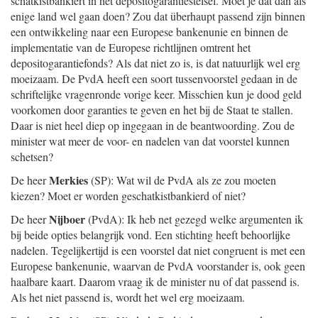
schatkistbankiert in het depositogarantiestelsel. Moet je dat dan als
enige land wel gaan doen? Zou dat überhaupt passend zijn binnen
een ontwikkeling naar een Europese bankenunie en binnen de
implementatie van de Europese richtlijnen omtrent het
depositogarantiefonds? Als dat niet zo is, is dat natuurlijk wel erg
moeizaam. De PvdA heeft een soort tussenvoorstel gedaan in de
schriftelijke vragenronde vorige keer. Misschien kun je dood geld
voorkomen door garanties te geven en het bij de Staat te stallen.
Daar is niet heel diep op ingegaan in de beantwoording. Zou de
minister wat meer de voor- en nadelen van dat voorstel kunnen
schetsen?
Merkies
De heer
(SP): Wat wil de PvdA als ze zou moeten
kiezen? Moet er worden geschatkistbankierd of niet?
Nijboer
De heer
(PvdA): Ik heb net gezegd welke argumenten ik
bij beide opties belangrijk vond. Een stichting heeft behoorlijke
nadelen. Tegelijkertijd is een voorstel dat niet congruent is met een
Europese bankenunie, waarvan de PvdA voorstander is, ook geen
haalbare kaart. Daarom vraag ik de minister nu of dat passend is.
Als het niet passend is, wordt het wel erg moeizaam.