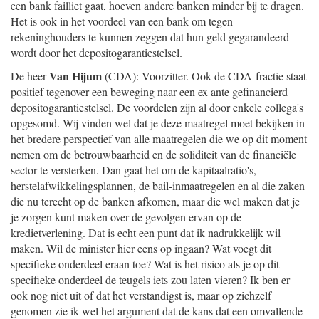
een bank failliet gaat, hoeven andere banken minder bij te dragen.
Het is ook in het voordeel van een bank om tegen
rekeninghouders te kunnen zeggen dat hun geld gegarandeerd
wordt door het depositogarantiestelsel.
Van Hijum
De heer
(CDA): Voorzitter. Ook de CDA-fractie staat
positief tegenover een beweging naar een ex ante gefinancierd
depositogarantiestelsel. De voordelen zijn al door enkele collega's
opgesomd. Wij vinden wel dat je deze maatregel moet bekijken in
het bredere perspectief van alle maatregelen die we op dit moment
nemen om de betrouwbaarheid en de soliditeit van de financiële
sector te versterken. Dan gaat het om de kapitaalratio's,
herstelafwikkelingsplannen, de bail-inmaatregelen en al die zaken
die nu terecht op de banken afkomen, maar die wel maken dat je
je zorgen kunt maken over de gevolgen ervan op de
kredietverlening. Dat is echt een punt dat ik nadrukkelijk wil
maken. Wil de minister hier eens op ingaan? Wat voegt dit
specifieke onderdeel eraan toe? Wat is het risico als je op dit
specifieke onderdeel de teugels iets zou laten vieren? Ik ben er
ook nog niet uit of dat het verstandigst is, maar op zichzelf
genomen zie ik wel het argument dat de kans dat een omvallende