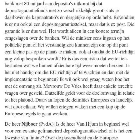
bank met 80 miljard aan deposito's uitkomt bij dat
depositogarantiefonds niet zo verschrikkelijk groot is als je
daarboven de kapitaalratio's en dergelijke op orde hebt. Bovendien
is er nu ook al een depositogarantiestelsel, maar dat is ex post. Die
garantie is er dus wel. Het wordt alleen in een kortere termijn
omgeslagen over de banken. Wil de minister eens ingaan op het
politieke punt of het verstandig zou kunnen zijn om op dit punt
een kleine pas op de plaats te maken, ook al omdat de EU-richtlijn
nog volop besproken wordt? Er is dus een risico dat we tot iets
besluiten wat we binnen afzienbare tijd weer moeten herzien. Is
het niet handig om die EU-richtlijn af te wachten en dan met de
implementatie te beginnen? Ik wil ook wel graag weten hoe het
met de omvang zit. Mevrouw De Vries heeft daar enkele terechte
vragen over gesteld. Datzelfde geldt voor de doelomvang in relatie
tot het plafond. Daarvan lopen de definities Europees en landelijk
wat door elkaar. Wij willen ertegen waken met een kop op de
Europese regels te gaan werken.
Nijboer
De heer
(PvdA): Is de heer Van Hijum in beginsel wel
voor een ex ante gefinancierd depositogarantiestelsel of is het een
kwestie van timing? Over de passendheid en de Europese