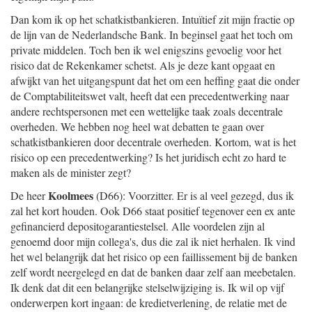
Dan kom ik op het schatkistbankieren. Intuïtief zit mijn fractie op
de lijn van de Nederlandsche Bank. In beginsel gaat het toch om
private middelen. Toch ben ik wel enigszins gevoelig voor het
risico dat de Rekenkamer schetst. Als je deze kant opgaat en
afwijkt van het uitgangspunt dat het om een heffing gaat die onder
de Comptabiliteitswet valt, heeft dat een precedentwerking naar
andere rechtspersonen met een wettelijke taak zoals decentrale
overheden. We hebben nog heel wat debatten te gaan over
schatkistbankieren door decentrale overheden. Kortom, wat is het
risico op een precedentwerking? Is het juridisch echt zo hard te
maken als de minister zegt?
Koolmees
De heer
(D66): Voorzitter. Er is al veel gezegd, dus ik
zal het kort houden. Ook D66 staat positief tegenover een ex ante
gefinancierd depositogarantiestelsel. Alle voordelen zijn al
genoemd door mijn collega's, dus die zal ik niet herhalen. Ik vind
het wel belangrijk dat het risico op een faillissement bij de banken
zelf wordt neergelegd en dat de banken daar zelf aan meebetalen.
Ik denk dat dit een belangrijke stelselwijziging is. Ik wil op vijf
onderwerpen kort ingaan: de kredietverlening, de relatie met de