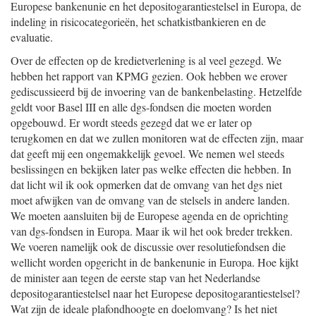
Europese bankenunie en het depositogarantiestelsel in Europa, de
indeling in risicocategorieën, het schatkistbankieren en de
evaluatie.
Over de effecten op de kredietverlening is al veel gezegd. We
hebben het rapport van KPMG gezien. Ook hebben we erover
gediscussieerd bij de invoering van de bankenbelasting. Hetzelfde
geldt voor Basel III en alle dgs-fondsen die moeten worden
opgebouwd. Er wordt steeds gezegd dat we er later op
terugkomen en dat we zullen monitoren wat de effecten zijn, maar
dat geeft mij een ongemakkelijk gevoel. We nemen wel steeds
beslissingen en bekijken later pas welke effecten die hebben. In
dat licht wil ik ook opmerken dat de omvang van het dgs niet
moet afwijken van de omvang van de stelsels in andere landen.
We moeten aansluiten bij de Europese agenda en de oprichting
van dgs-fondsen in Europa. Maar ik wil het ook breder trekken.
We voeren namelijk ook de discussie over resolutiefondsen die
wellicht worden opgericht in de bankenunie in Europa. Hoe kijkt
de minister aan tegen de eerste stap van het Nederlandse
depositogarantiestelsel naar het Europese depositogarantiestelsel?
Wat zijn de ideale plafondhoogte en doelomvang? Is het niet