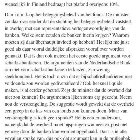
wenselijk? In Finland bedraagt het plafond overigens 10%.
Dan kom ik op het beleggingsbeleid van het fonds. De minister
zei daarover eerder dat de stichting het beleggingsbeleid vaststelt
in overleg met een representatieve vertegenwoordiging van de
banken. Welke stem zouden de banken hierin krijgen? Waarom
moeten zij daar überhaupt invloed op hebben? Het lijkt me juist
goed als daar vooral duidelijke afspraken vooraf over worden
gemaakt. Dat is dan ook meteen het eerste goede argument voor
schatkistbankieren. De argumenten van de Nederlandsche Bank
om niet voor schatkistbankieren te kiezen, zijn weinig
steekhoudend. Het is toch onzin dat er bij schatkistbankieren niet
voldoende zou worden gediversifieerd? Ook het snel liquide
maken, is al eerder gebeurd. Zegt de minister dat de overheid dat
niet zou kunnen? De argumenten lijken soms erg gezocht. Neem
nou de verstrengeling. De suggestie wordt gewekt dat de overheid
een greep in de kas van een fonds zou kunnen doen. Maar van
verstrengeling is toch geen sprake? Het is eerder andersom,
namelijk dat de overheid moet bijspringen wanneer ex post niet
genoeg door de banken kan worden opgehaald. Daar is in alle
gevallen sprake van, dus ook dat argument kan in de prullenbak.