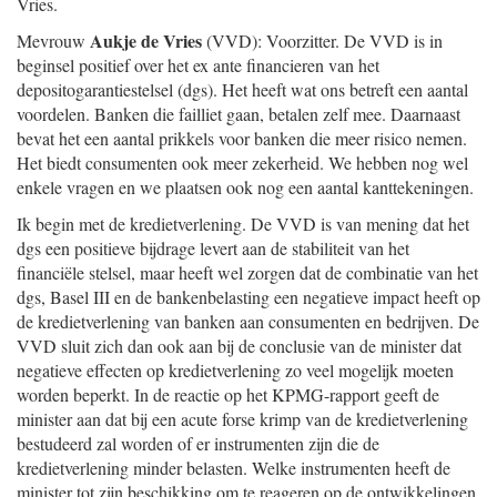
Vries.
Aukje de Vries
Mevrouw
(VVD): Voorzitter. De VVD is in
beginsel positief over het ex ante financieren van het
depositogarantiestelsel (dgs). Het heeft wat ons betreft een aantal
voordelen. Banken die failliet gaan, betalen zelf mee. Daarnaast
bevat het een aantal prikkels voor banken die meer risico nemen.
Het biedt consumenten ook meer zekerheid. We hebben nog wel
enkele vragen en we plaatsen ook nog een aantal kanttekeningen.
Ik begin met de kredietverlening. De VVD is van mening dat het
dgs een positieve bijdrage levert aan de stabiliteit van het
financiële stelsel, maar heeft wel zorgen dat de combinatie van het
dgs, Basel III en de bankenbelasting een negatieve impact heeft op
de kredietverlening van banken aan consumenten en bedrijven. De
VVD sluit zich dan ook aan bij de conclusie van de minister dat
negatieve effecten op kredietverlening zo veel mogelijk moeten
worden beperkt. In de reactie op het KPMG-rapport geeft de
minister aan dat bij een acute forse krimp van de kredietverlening
bestudeerd zal worden of er instrumenten zijn die de
kredietverlening minder belasten. Welke instrumenten heeft de
minister tot zijn beschikking om te reageren op de ontwikkelingen