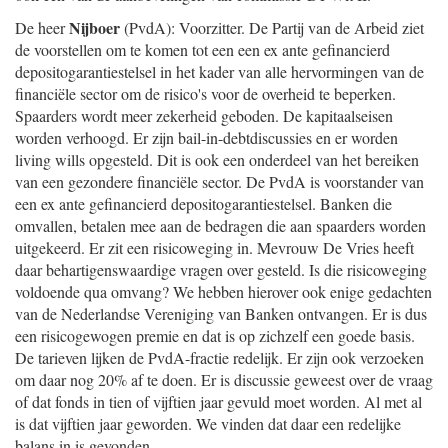
Nijboer
De heer
(PvdA): Voorzitter. De Partij van de Arbeid ziet
de voorstellen om te komen tot een een ex ante gefinancierd
depositogarantiestelsel in het kader van alle hervormingen van de
financiële sector om de risico's voor de overheid te beperken.
Spaarders wordt meer zekerheid geboden. De kapitaalseisen
worden verhoogd. Er zijn bail-in-debtdiscussies en er worden
living wills opgesteld. Dit is ook een onderdeel van het bereiken
van een gezondere financiële sector. De PvdA is voorstander van
een ex ante gefinancierd depositogarantiestelsel. Banken die
omvallen, betalen mee aan de bedragen die aan spaarders worden
uitgekeerd. Er zit een risicoweging in. Mevrouw De Vries heeft
daar behartigenswaardige vragen over gesteld. Is die risicoweging
voldoende qua omvang? We hebben hierover ook enige gedachten
van de Nederlandse Vereniging van Banken ontvangen. Er is dus
een risicogewogen premie en dat is op zichzelf een goede basis.
De tarieven lijken de PvdA-fractie redelijk. Er zijn ook verzoeken
om daar nog 20% af te doen. Er is discussie geweest over de vraag
of dat fonds in tien of vijftien jaar gevuld moet worden. Al met al
is dat vijftien jaar geworden. We vinden dat daar een redelijke
balans in is gevonden.