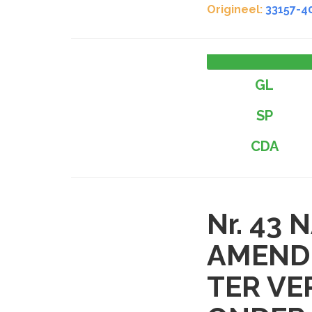
Origineel:
33157-4
GL
SP
CDA
Nr. 43
N
AMENDE
TER VE