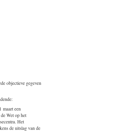
eede objectieve gegeven
idende:
 1 maart een
n de Wet op het
isecentra. Het
kens de uitslag van de