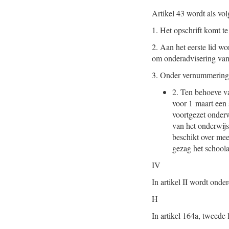
Artikel 43 wordt als vol
1.
Het opschrift komt te
2.
Aan het eerste lid wo
om onderadvisering vanu
3.
Onder vernummering v
2.
Ten behoeve van
voor 1 maart een 
voortgezet onderw
van het onderwijsk
beschikt over me
gezag het schoola
IV
In artikel II wordt ond
H
In artikel 164a, tweede