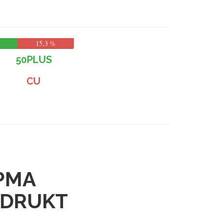
15,3 %
50PLUS
CU
PMA
EDRUKT