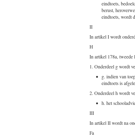
eindtoets, bedoel
berust, heroverwe
eindtoets, wordt 
II
In artikel I wordt onde
H
In artikel 178a, tweede
1.
Onderdeel g wordt ve
g.
indien van toep
eindtoets is afgel
2.
Onderdeel h wordt ve
h.
het schooladvie
III
In artikel II wordt na 
Fa