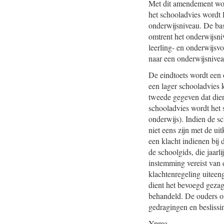
Met dit amendement wor
het schooladvies wordt 
onderwijsniveau. De bas
omtrent het onderwijsni
leerling- en onderwijsv
naar een onderwijsniveau
De eindtoets wordt een 
een lager schooladvies 
tweede gegeven dat dient
schooladvies wordt het 
onderwijs). Indien de sc
niet eens zijn met de u
een klacht indienen bij
de schoolgids, die jaarl
instemming vereist van 
klachtenregeling uiteeng
dient het bevoegd gezag
behandeld. De ouders of
gedragingen en beslissi
Ypma