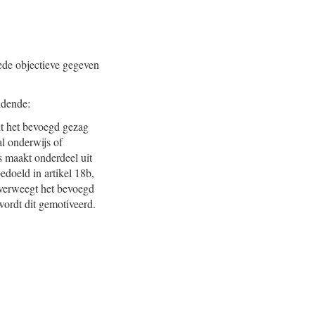
eede objectieve gegeven
idende:
elt het bevoegd gezag
al onderwijs of
s maakt onderdeel uit
edoeld in artikel 18b,
overweegt het bevoegd
wordt dit gemotiveerd.