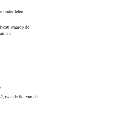
ee onderdelen
 niveau waarop de
van; en
e:
42, tweede lid, van de