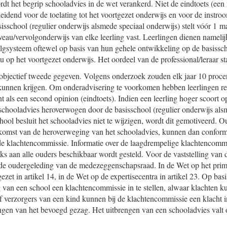
dt het begrip schooladvies in de wet verankerd. Niet de eindtoets (e
leidend voor de toelating tot het voortgezet onderwijs en voor de instro
isschool (regulier onderwijs alsmede speciaal onderwijs) stelt vóór 1 m
veau/vervolgonderwijs van elke leerling vast. Leerlingen dienen nameli
olgsysteem oftewel op basis van hun gehele ontwikkeling op de basissc
 op het voortgezet onderwijs. Het oordeel van de professional/leraar sta
objectief tweede gegeven. Volgens onderzoek zouden elk jaar 10 procen
kunnen krijgen. Om onderadvisering te voorkomen hebben leerlingen rec
 als een second opinion (eindtoets). Indien een leerling hoger scoort o
schooladvies heroverwogen door de basisschool (regulier onderwijs als
hool besluit het schooladvies niet te wijzigen, wordt dit gemotiveerd. O
itkomst van de heroverweging van het schooladvies, kunnen dan conform
 de klachtencommissie. Informatie over de laagdrempelige klachtencomm
ijks aan alle ouders beschikbaar wordt gesteld. Voor de vaststelling van 
de oudergeleding van de medezeggenschapsraad. In de Wet op het prima
ezet in artikel 14, in de Wet op de expertisecentra in artikel 23. Op basi
 van een school een klachtencommissie in te stellen, alwaar klachten 
 verzorgers van een kind kunnen bij de klachtencommissie een klacht i
ngen van het bevoegd gezag. Het uitbrengen van een schooladvies valt o