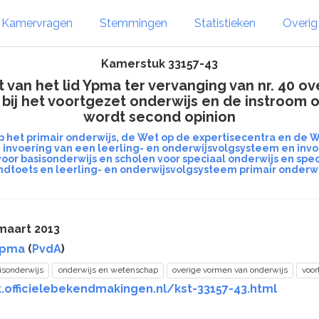
Kamervragen
Stemmingen
Statistieken
Overi
Kamerstuk 33157-43
an het lid Ypma ter vervanging van nr. 40 ov
g bij het voortgezet onderwijs en de instroom 
wordt second opinion
 het primair onderwijs, de Wet op de expertisecentra en de 
e invoering van een leerling- en onderwijsvolgsysteem en invo
or basisonderwijs en scholen voor speciaal onderwijs en spec
ndtoets en leerling- en onderwijsvolgsysteem primair onderwi
maart 2013
Ypma
(
PvdA
)
isonderwijs
onderwijs en wetenschap
overige vormen van onderwijs
voor
.officielebekendmakingen.nl/kst-33157-43.html