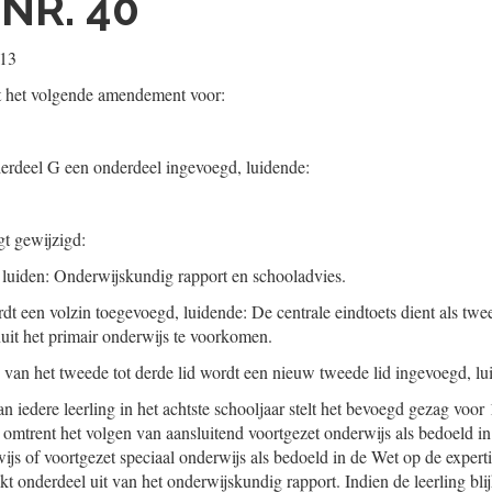
NR. 40
013
t het volgende amendement voor:
nderdeel G een onderdeel ingevoegd, luidende:
gt gewijzigd:
 luiden: Onderwijskundig rapport en schooladvies.
rdt een volzin toegevoegd, luidende: De centrale eindtoets dient als tw
it het primair onderwijs te voorkomen.
an het tweede tot derde lid wordt een nieuw tweede lid ingevoegd, lu
 iedere leerling in het achtste schooljaar stelt het bevoegd gezag voor
 omtrent het volgen van aansluitend voortgezet onderwijs als bedoeld i
ijs of voortgezet speciaal onderwijs als bedoeld in de Wet op de expert
t onderdeel uit van het onderwijskundig rapport. Indien de leerling blij