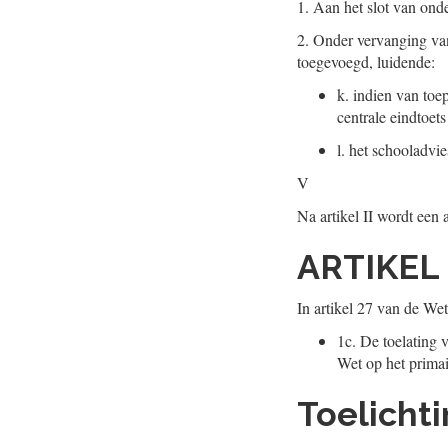
1.
Aan het slot van onde
2.
Onder vervanging van
toegevoegd, luidende:
k.
indien van toep
centrale eindtoets
l.
het schooladvies
V
Na artikel II wordt een 
ARTIKEL 
In artikel 27 van de Wet
1c.
De toelating v
Wet op het primai
Toelicht