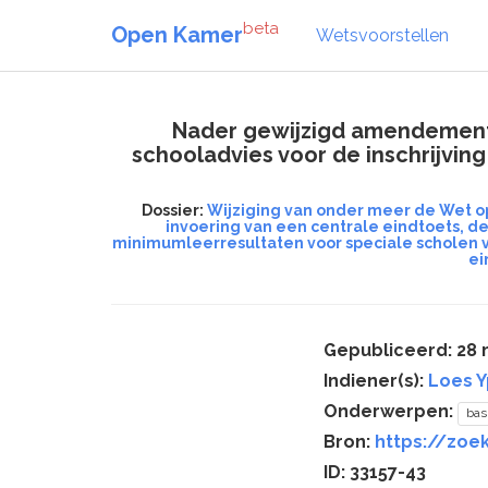
beta
Open Kamer
Wetsvoorstellen
Nader gewijzigd amendement v
schooladvies voor de inschrijvin
Dossier:
Wijziging van onder meer de Wet op
invoering van een centrale eindtoets, d
minimumleerresultaten voor speciale scholen vo
ei
Gepubliceerd: 28 
Indiener(s):
Loes 
Onderwerpen:
bas
Bron:
https://zoek
ID: 33157-43