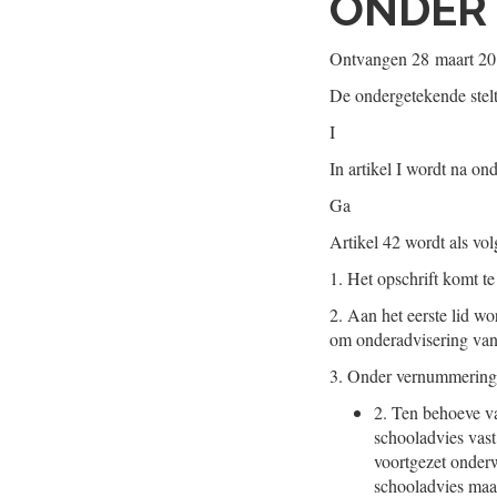
ONDER 
Ontvangen
28 maart 2
De ondergetekende stel
I
In artikel I wordt na o
Ga
Artikel 42 wordt als vol
1.
Het opschrift komt te
2.
Aan het eerste lid wo
om onderadvisering vanu
3.
Onder vernummering v
2.
Ten behoeve van
schooladvies vast
voortgezet onderw
schooladvies maak