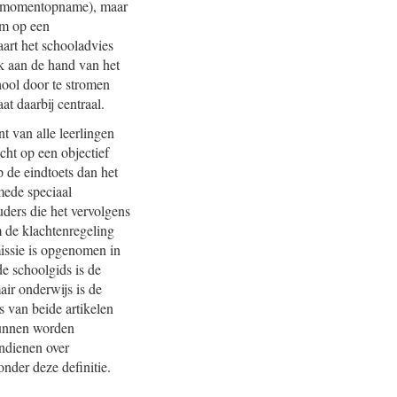
en momentopname), maar
om op een
aart het schooladvies
jk aan de hand van het
hool door te stromen
at daarbij centraal.
t van alle leerlingen
ht op een objectief
p de eindtoets dan het
mede speciaal
uders die het vervolgens
 de klachtenregeling
issie is opgenomen in
de schoolgids is de
ir onderwijs is de
s van beide artikelen
kunnen worden
ndienen over
nder deze definitie.