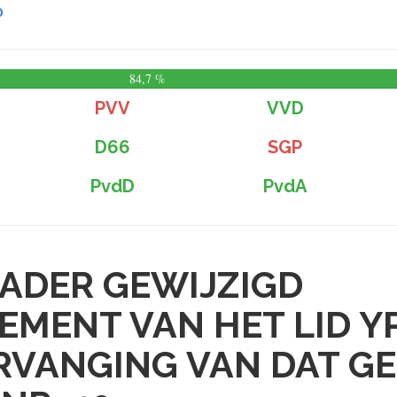
0
84,7 %
PVV
VVD
D66
SGP
PvdD
PvdA
ADER GEWIJZIGD
MENT VAN HET LID Y
RVANGING VAN DAT G