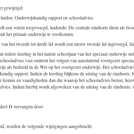
gt gewijzigd:
 luiden: Onderwijskundig rapport en schooladvies.
rdt een volzin toegevoegd, luidende: De centrale eindtoets dient als tw
it het primair onderwijs te voorkomen.
an het tweede tot derde lid wordt een nieuw tweede lid ingevoegd, lu
 iedere leerling in het laatste schooljaar van het speciaal onderwijs st
schooladvies vast omtrent het volgen van aansluitend voortgezet specia
ijs als bedoeld in de Wet op het voortgezet onderwijs. Het schooladvie
undig rapport. Indien de leerling blijkens de uitslag van de eindtoets, b
er kennis en vaardigheden dan die waarop het schooladvies berust, her
dvies. Indien hierbij wordt afgeweken van de uitslag van de eindtoets, 
erdeel H vervangen door:
 lid, worden de volgende wijzigingen aangebracht: