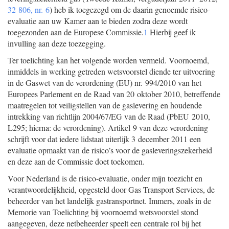
32 806, nr. 6
) heb ik toegezegd om de daarin genoemde risico-
evaluatie aan uw Kamer aan te bieden zodra deze wordt
toegezonden aan de Europese Commissie.
1
Hierbij geef ik
invulling aan deze toezegging.
Ter toelichting kan het volgende worden vermeld. Voornoemd,
inmiddels in werking getreden wetsvoorstel diende ter uitvoering
in de Gaswet van de verordening (EU) nr. 994/2010 van het
Europees Parlement en de Raad van 20 oktober 2010, betreffende
maatregelen tot veiligstellen van de gaslevering en houdende
intrekking van richtlijn 2004/67/EG van de Raad (PbEU 2010,
L295; hierna: de verordening). Artikel 9 van deze verordening
schrijft voor dat iedere lidstaat uiterlijk 3 december 2011 een
evaluatie opmaakt van de risico’s voor de gasleveringszekerheid
en deze aan de Commissie doet toekomen.
Voor Nederland is de risico-evaluatie, onder mijn toezicht en
verantwoordelijkheid, opgesteld door Gas Transport Services, de
beheerder van het landelijk gastransportnet. Immers, zoals in de
Memorie van Toelichting bij voornoemd wetsvoorstel stond
aangegeven, deze netbeheerder speelt een centrale rol bij het