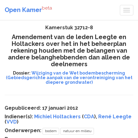
beta
Open Kamer
Kamerstuk 32712-8
Amendement van de leden Leegte en
Holtackers over het in het beheerplan
rekening houden met de belangen van
andere belanghebbenden dan alleen de
deelnemers
Dossier:
Wijziging van de Wet bodembescherming
(Gebiedsgerichte aanpak van de verontreiniging van het
diepere grondwater)
Gepubliceerd: 17 januari 2012
Indiener(s):
Michiel Holtackers
(
CDA
),
René Leegte
(
VVD
)
Onderwerpen:
bodem
natuur en milieu