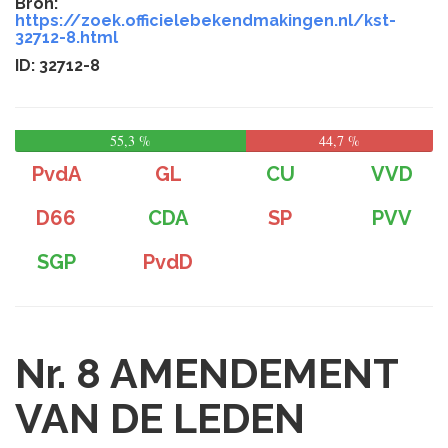
Bron:
https://zoek.officielebekendmakingen.nl/kst-
32712-8.html
ID: 32712-8
55,3 %
44,7 %
PvdA
GL
CU
VVD
D66
CDA
SP
PVV
SGP
PvdD
Nr. 8
AMENDEMENT
VAN DE LEDEN