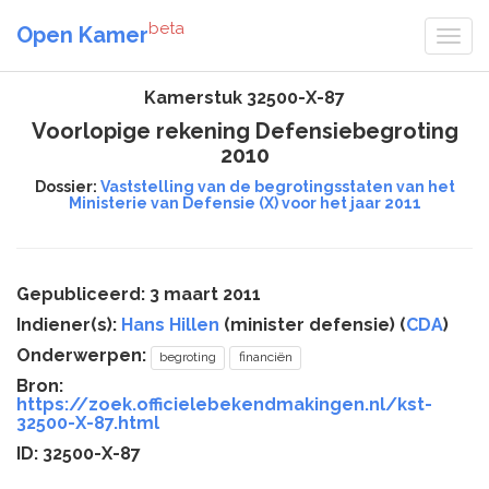
beta
Open Kamer
Kamerstuk 32500-X-87
Voorlopige rekening Defensiebegroting
2010
Dossier:
Vaststelling van de begrotingsstaten van het
Ministerie van Defensie (X) voor het jaar 2011
Gepubliceerd: 3 maart 2011
Indiener(s):
Hans Hillen
(minister defensie) (
CDA
)
Onderwerpen:
begroting
financiën
Bron:
https://zoek.officielebekendmakingen.nl/kst-
32500-X-87.html
ID: 32500-X-87