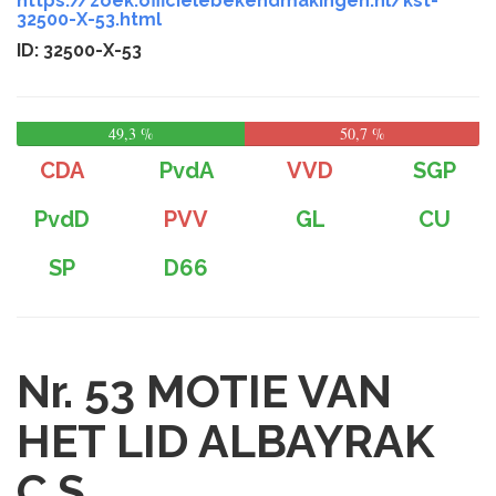
https://zoek.officielebekendmakingen.nl/kst-
32500-X-53.html
ID: 32500-X-53
49,3 %
50,7 %
CDA
PvdA
VVD
SGP
PvdD
PVV
GL
CU
SP
D66
Nr. 53
MOTIE VAN
HET LID ALBAYRAK
C.S.