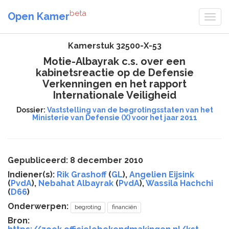
beta
Open Kamer
Kamerstuk 32500-X-53
Motie-Albayrak c.s. over een
kabinetsreactie op de Defensie
Verkenningen en het rapport
Internationale Veiligheid
Dossier:
Vaststelling van de begrotingsstaten van het
Ministerie van Defensie (X) voor het jaar 2011
Gepubliceerd: 8 december 2010
Indiener(s):
Rik Grashoff
(
GL
),
Angelien Eijsink
(
PvdA
),
Nebahat Albayrak
(
PvdA
),
Wassila Hachchi
(
D66
)
Onderwerpen:
begroting
financiën
Bron: