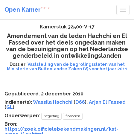
beta
Open Kamer
Kamerstuk 32500-V-17
Amendement van de leden Hachchi en El
Fassed over het deels ongedaan maken
van de bezuinigingen op het Nederlandse
genderbeleid in ontwikkelingslanden
Dossier:
Vaststelling van de begrotingsstaten van het
Ministerie van Buitenlandse Zaken (V) voor het jaar 2011
Gepubliceerd: 2 december 2010
Indiener(s):
Wassila Hachchi
(
D66
),
Arjan El Fassed
(
GL
)
Onderwerpen:
begroting
financiën
Bron:
https://zoek.officielebekendmakingen.nl/kst-