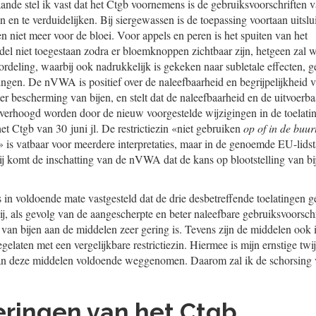
ande stel ik vast dat het Ctgb voornemens is de gebruiksvoorschriften 
 en te verduidelijken. Bij siergewassen is de toepassing voortaan uitslui
en niet meer voor de bloei. Voor appels en peren is het spuiten van het
 niet toegestaan zodra er bloemknoppen zichtbaar zijn, hetgeen zal wo
ordeling, waarbij ook nadrukkelijk is gekeken naar subletale effecten, 
ingen. De nVWA is positief over de naleefbaarheid en begrijpelijkheid va
 ter bescherming van bijen, en stelt dat de naleefbaarheid en de uitvoerba
 verhoogd worden door de nieuw voorgestelde wijzigingen in de toelati
het Ctgb van 30 juni jl. De restrictiezin «niet gebruiken
op of in de buu
 is vatbaar voor meerdere interpretaties, maar in de genoemde EU-lids
bij komt de inschatting van de nVWA dat de kans op blootstelling van b
s in voldoende mate vastgesteld dat de drie desbetreffende toelatingen
ij, als gevolg van de aangescherpte en beter naleefbare gebruiksvoorsch
g van bijen aan de middelen zeer gering is. Tevens zijn de middelen ook 
gelaten met een vergelijkbare restrictiezin. Hiermee is mijn ernstige twijf
 van deze middelen voldoende weggenomen. Daarom zal ik de schorsing
leringen van het Ctgb