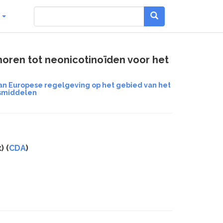
g
ren tot neonicotinoïden voor het
n Europese regelgeving op het gebied van het
gsmiddelen
) (
CDA
)