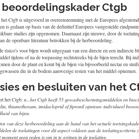
f: beoordelingskader Ctgb
 het Ctgb is uitgevoerd in overeenstemming met de Europees afgestem
n is gedaan op basis van de definitief Europees vastgestelde eindpunten
kbare studies zijn opgenomen. Daarnaast zijn nieuwe, door de toelati
an de openbare literatuur betrokken bij de herbeoordeling.
e risico's voor bijen wordt uitgegaan van een directe en een indirecte blo
ddel tijdens of na de toepassing rechtstreeks bij de bijen terecht. Bij ind
men door de plant en komt bij de bijen via bijvoorbeeld nectar en stui
ggewassen die in de bodem aanwezige resten van het middel opnemen.
sies en besluiten van het 
ert het Ctgb:
n...het Ctgb heeft 55 gewasbeschermingsmiddelen en bioci
nidin, thiamethoxam, imidacloprid of fipronil opnieuw individueel beoor
dheid van bijen.
ten van deze herbeoordeling aan de hand van het actuele toetsingskade
elen de toelatingen voor dit aspect voldoen aan de toelatingscriteria zo
 moment geen reden is om in te grijpen in de toelating.