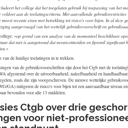
udeert het college dat het toegelaten gebruik bij toepassing van het me
 voldoet aan de toelatingscriteria. Met aanvullende gebruiksrestricties
meest recente eisen met betrekking tot risico's voor bijen. In al deze g
ziging aangevraagd van het wettelijk gebruiksvoorschrift en gebruiksa
college:
«op grond van een analyse van de momenteel beschikbare op
tuur dat niet is aangetoond dat neonicotinoïden en fipronil significant
jen.»
n van de huidige toelatingen in te trekken.
ingen van de gebruiksvoorschriften zijn door het Ctgb met de toelatin
WA afgestemd over de uitvoerbaarheid, naleefbaarheid en handhaafbaar
egelen, zoals die zijn voorgeschreven. De nieuwe wettelijke gebruiksvo
G/GA) mitigeren de risico's voor bijen tot een aanvaardbaar niveau en 
baar bevonden voor alle 13 middelen.
sies Ctgb over drie gescho
ngen voor niet-professione