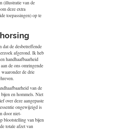
(illustratie van de
 om deze extra
eide toepassingen) op te
chorsing
n dat de desbetreffende
derzoek afgerond. Ik heb
d en handhaafbaarheid
k aan de ons omringende
, waaronder de drie
chreven.
handhaafbaarheid van de
or bijen en hommels. Niet
ief over deze aangepaste
 essentie ongewijzigd is
n door niet-
p blootstelling van bijen
e totale afzet van