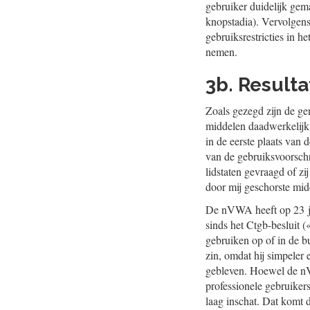
gebruiker duidelijk gem
knopstadia). Vervolgens
gebruiksrestricties in h
nemen.
3b. Resulta
Zoals gezegd zijn de ge
middelen daadwerkelijk 
in de eerste plaats van
van de gebruiksvoorschri
lidstaten gevraagd of z
door mij geschorste mid
De nVWA heeft op 23 jun
sinds het Ctgb-besluit (
gebruiken op of in de b
zin, omdat hij simpeler 
gebleven. Hoewel de nVW
professionele gebruikers
laag inschat. Dat komt 