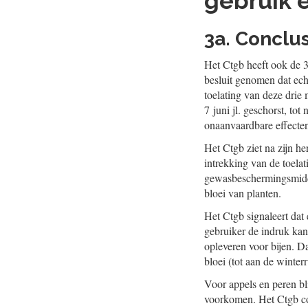
gebruik 
3a. Conclu
Het Ctgb heeft ook de 3
besluit genomen dat ech
toelating van deze drie
7 juni jl. geschorst, t
onaanvaardbare effecten
Het Ctgb ziet na zijn h
intrekking van de toela
gewasbeschermingsmidde
bloei van planten.
Het Ctgb signaleert dat
gebruiker de indruk kan
opleveren voor bijen. D
bloei (tot aan de winterr
Voor appels en peren bl
voorkomen. Het Ctgb conc