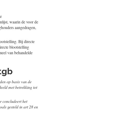
de
lijst, waarin de voor de
nghouders aangedragen,
otstelling. Bij directe
irecte blootstelling
fmeel van behandelde
Ctgb
den op basis van de
deeld met betrekking tot
r concludeert het
als gesteld in art 28 en