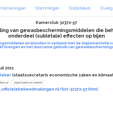
Kamervragen
Stemmingen
Statistieken
Overi
Kamerstuk 32372-57
ling van gewasbeschermingsmiddelen die beho
onderdeel (subletale) effecten op bijen
gsmiddelen en biociden in verband met de implementatie va
kt brengen en het duurzame gebruik van gewasbeschermin
li 2011
leker
(staatssecretaris economische zaken en klimaat
ndbouw
organisatie en beleid
.officielebekendmakingen.nl/kst-32372-57.html