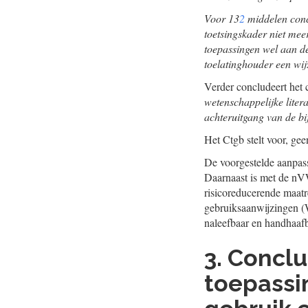
Voor 13
2
middelen concl
toetsingskader niet meer
toepassingen wel aan de 
toelatinghouder een wij
Verder concludeert het 
wetenschappelijke litera
achteruitgang van de bi
Het Ctgb stelt voor, gee
De voorgestelde aanpass
Daarnaast is met de nV
risicoreducerende maatr
gebruiksaanwijzingen (W
naleefbaar en handhaaf
3. Conclu
toepassi