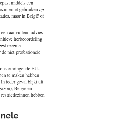
gepast middels een
iezin «niet gebruiken
op
aties, maar in België of
 een aanvullend advies
initieve herbeoordeling
est recente
 de niet-professionele
de ons omringende EU-
unnen te maken hebben
 ieder geval blijkt uit
gazon), België en
 restrictiezinnen hebben
onele