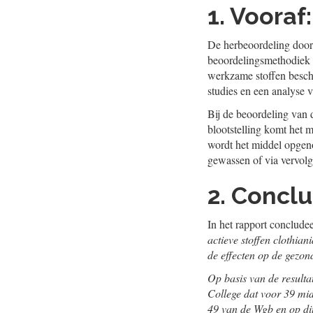
1. Voora
De herbeoordeling door
beoordelingsmethodiek e
werkzame stoffen beschi
studies en een analyse v
Bij de beoordeling van d
blootstelling komt het mi
wordt het middel opgeno
gewassen of via vervol
2. Conclu
In het rapport conclude
actieve stoffen clothia
de effecten op de gezon
Op basis van de resulta
College dat voor 39 midd
49 van de Wgb en op dit