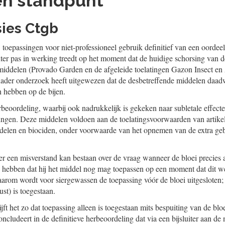
en standpunt
sies Ctgb
 toepassingen voor niet-professioneel gebruik definitief van een oordeel
ter pas in werking treedt op het moment dat de huidige schorsing van de
 middelen (Provado Garden en de afgeleide toelatingen Gazon Insect en
ot nader onderzoek heeft uitgewezen dat de desbetreffende middelen daad
 hebben op de bijen.
erbeoordeling, waarbij ook nadrukkelijk is gekeken naar subletale effect
tingen. Deze middelen voldoen aan de toelatingsvoorwaarden van artike
len en biociden, onder voorwaarde van het opnemen van de extra gebru
 er een misverstand kan bestaan over de vraag wanneer de bloei precies
 hebben dat hij het middel nog mag toepassen op een moment dat dit we
aarom wordt voor siergewassen de toepassing vóór de bloei uitgesloten; 
ust) is toegestaan.
ijft het zo dat toepassing alleen is toegestaan mits bespuiting van de 
ludeert in de definitieve herbeoordeling dat via een bijsluiter aan de n