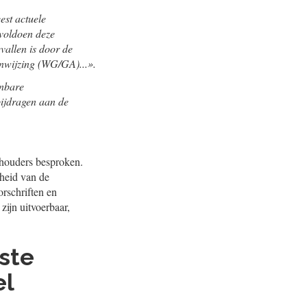
est actuele
 voldoen deze
evallen is door de
anwijzing (WG/GA)...».
enbare
 bijdragen aan de
ghouders besproken.
heid van de
orschriften en
zijn uitvoerbaar,
rste
el