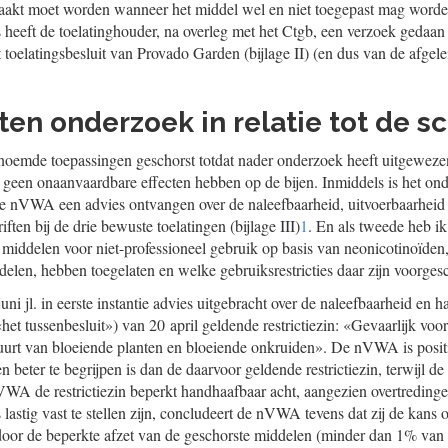
aakt moet worden wanneer het middel wel en niet toegepast mag worden 
 heeft de toelatinghouder, na overleg met het Ctgb, een verzoek gedaan
et toelatingsbesluit van Provado Garden (bijlage II) (en dus van de afgel
ten onderzoek in relatie tot de s
noemde toepassingen geschorst totdat nader onderzoek heeft uitgeweze
geen onaanvaardbare effecten hebben op de bijen. Inmiddels is het on
 de nVWA een advies ontvangen over de naleefbaarheid, uitvoerbaarhei
ften bij de drie bewuste toelatingen (bijlage III)
1
. En als tweede heb i
ij middelen voor niet-professioneel gebruik op basis van neonicotinoïden
delen, hebben toegelaten en welke gebruiksrestricties daar zijn voorges
i jl. in eerste instantie advies uitgebracht over de naleefbaarheid en 
«het tussenbesluit») van 20 april geldende restrictiezin: «Gevaarlijk vo
uurt van bloeiende planten en bloeiende onkruiden». De nVWA is posit
en beter te begrijpen is dan de daarvoor geldende restrictiezin, terwijl de
A de restrictiezin beperkt handhaafbaar acht, aangezien overtredinge
 lastig vast te stellen zijn, concludeert de nVWA tevens dat zij de kans o
door de beperkte afzet van de geschorste middelen (minder dan 1% van d