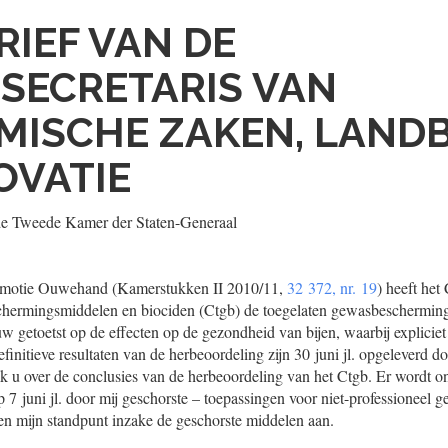
RIEF VAN DE
SECRETARIS VAN
MISCHE ZAKEN, LAN
OVATIE
de Tweede Kamer der Staten-Generaal
e motie Ouwehand (Kamerstukken II 2010/11,
32 372, nr. 19
) heeft het
chermingsmiddelen en biociden (Ctgb) de toegelaten gewasbeschermin
 getoetst op de effecten op de gezondheid van bijen, waarbij expliciet 
nitieve resultaten van de herbeoordeling zijn 30 juni jl. opgeleverd doo
 ik u over de conclusies van de herbeoordeling van het Ctgb. Er wordt o
 7 juni jl. door mij geschorste – toepassingen voor niet-professioneel ge
en mijn standpunt inzake de geschorste middelen aan.