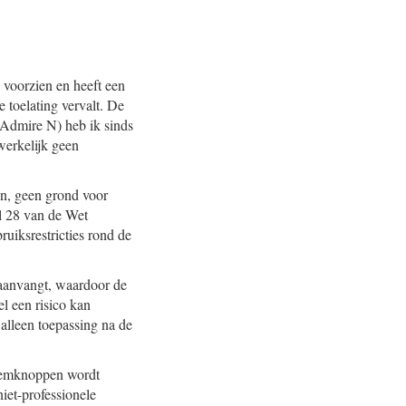
 voorzien en heeft een
 toelating vervalt. De
 Admire N) heb ik sinds
werkelijk geen
en, geen grond voor
l 28 van de Wet
iksrestricties rond de
 aanvangt, waardoor de
l een risico kan
alleen toepassing na de
bloemknoppen wordt
iet-professionele