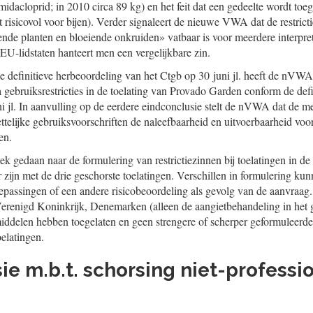
idacloprid; in 2010 circa 89 kg) en het feit dat een gedeelte wordt toe
t risicovol voor bijen). Verder signaleert de nieuwe VWA dat de restrict
ende planten en bloeiende onkruiden» vatbaar is voor meerdere interpret
U-lidstaten hanteert men een vergelijkbare zin.
 definitieve herbeoordeling van het Ctgb op 30 juni jl. heeft de nVWA
a gebruiksrestricties in de toelating van Provado Garden conform de def
ni jl. In aanvulling op de eerdere eindconclusie stelt de nVWA dat de me
telijke gebruiksvoorschriften de naleefbaarheid en uitvoerbaarheid voor
en.
ek gedaan naar de formulering van restrictiezinnen bij toelatingen in 
ar zijn met de drie geschorste toelatingen. Verschillen in formulering k
passingen of een andere risicobeoordeling als gevolg van de aanvraag. In
 Verenigd Koninkrijk, Denemarken (alleen de aangietbehandeling in het 
middelen hebben toegelaten en geen strengere of scherper geformuleerde
oelatingen.
ie m.b.t. schorsing niet-professi