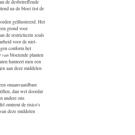
van de desbetreffende
tend na de bloei (tot de
rden geïllustreerd. Het
geen grond voor
n de restrictiezin zoals
arheid voor de niet-
ngen conform het
rt van
bloeiende planten
taten hanteert men een
ijen aan deze middelen
 geen onaanvaardbare
riften, dan wel doordat
in andere ons
el omtrent de risico's
 van deze middelen