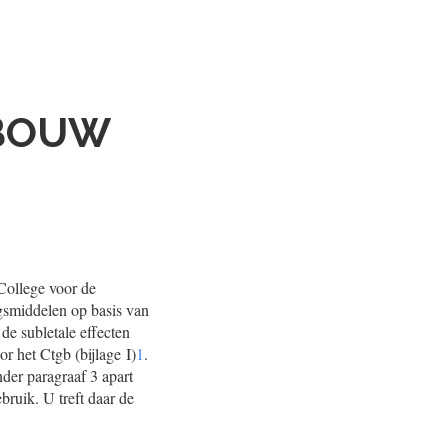
DBOUW
 College voor de
gsmiddelen op basis van
de subletale effecten
r het Ctgb (bijlage I)
1
.
nder paragraaf 3 apart
bruik. U treft daar de