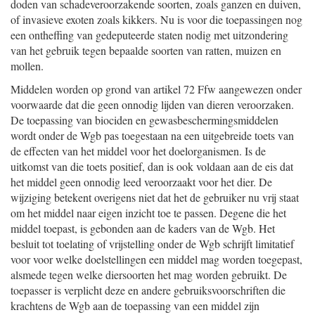
doden van schadeveroorzakende soorten, zoals ganzen en duiven,
of invasieve exoten zoals kikkers. Nu is voor die toepassingen nog
een ontheffing van gedeputeerde staten nodig met uitzondering
van het gebruik tegen bepaalde soorten van ratten, muizen en
mollen.
Middelen worden op grond van artikel 72 Ffw aangewezen onder
voorwaarde dat die geen onnodig lijden van dieren veroorzaken.
De toepassing van biociden en gewasbeschermingsmiddelen
wordt onder de Wgb pas toegestaan na een uitgebreide toets van
de effecten van het middel voor het doelorganismen. Is de
uitkomst van die toets positief, dan is ook voldaan aan de eis dat
het middel geen onnodig leed veroorzaakt voor het dier. De
wijziging betekent overigens niet dat het de gebruiker nu vrij staat
om het middel naar eigen inzicht toe te passen. Degene die het
middel toepast, is gebonden aan de kaders van de Wgb. Het
besluit tot toelating of vrijstelling onder de Wgb schrijft limitatief
voor voor welke doelstellingen een middel mag worden toegepast,
alsmede tegen welke diersoorten het mag worden gebruikt. De
toepasser is verplicht deze en andere gebruiksvoorschriften die
krachtens de Wgb aan de toepassing van een middel zijn