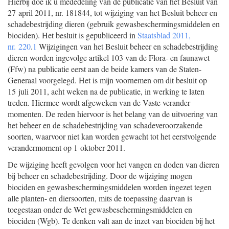
Hierbij doe ik u mededeling van de publicatie van het Besluit van
27 april 2011, nr. 181844, tot wijziging van het Besluit beheer en
schadebestrijding dieren (gebruik gewasbeschermingsmiddelen en
biociden). Het besluit is gepubliceerd in
Staatsblad 2011,
nr. 220
.
1
Wijzigingen van het Besluit beheer en schadebestrijding
dieren worden ingevolge artikel 103 van de Flora- en faunawet
(Ffw) na publicatie eerst aan de beide kamers van de Staten-
Generaal voorgelegd. Het is mijn voornemen om dit besluit op
15 juli 2011, acht weken na de publicatie, in werking te laten
treden. Hiermee wordt afgeweken van de Vaste verander
momenten. De reden hiervoor is het belang van de uitvoering van
het beheer en de schadebestrijding van schadeveroorzakende
soorten, waarvoor niet kan worden gewacht tot het eerstvolgende
verandermoment op 1 oktober 2011.
De wijziging heeft gevolgen voor het vangen en doden van dieren
bij beheer en schadebestrijding. Door de wijziging mogen
biociden en gewasbeschermingsmiddelen worden ingezet tegen
alle planten- en diersoorten, mits de toepassing daarvan is
toegestaan onder de Wet gewasbeschermingsmiddelen en
biociden (Wgb). Te denken valt aan de inzet van biociden bij het