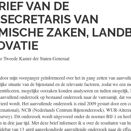
RIEF VAN DE
SECRETARIS VAN
MISCHE ZAKEN, LAN
OVATIE
de Tweede Kamer der Staten-Generaal
1
door mijn voorganger geïnformeerd over het in gang zetten van aanvul
lijke situatie van de bijenstand en de relevante factoren, zodat we een m
ntificeren, mogelijke oorzaken konden analyseren en indien mogelijk,
 aanvullend onderzoek op bestaand onderzoek naar de varroamijt, dat 
ncierd wordt. Het aanvullende onderzoek is eind 2009 gestart door ee
ternational), NCB (Nederlands Centrum Bijenonderzoek), WUR-Alterra 
urvey). Dit onderzoek wordt uitgevoerd onder de noemer BIJ-1 en heef
n in drie jaar tijd. Met deze brief informeer ik u over de resultaten van h
eddebat van 13 april aangekondigde aanvullende onderzoek naar de effe