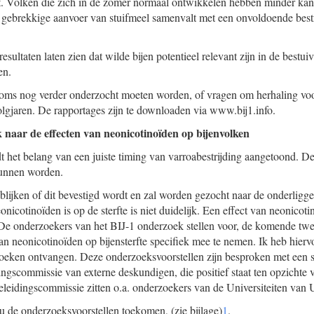
ect. Volken die zich in de zomer normaal ontwikkelen hebben minder ka
 gebrekkige aanvoer van stuifmeel samenvalt met een onvoldoende best
resultaten laten zien dat wilde bijen potentieel relevant zijn in de bestui
en.
soms nog verder onderzocht moeten worden, of vragen om herhaling voor
olgjaren. De rapportages zijn te downloaden via www.bij1.info.
naar de effecten van neonicotinoïden op bijenvolken
 het belang van een juiste timing van varroabestrijding aangetoond. De 
kunnen worden.
 blijken of dit bevestigd wordt en zal worden gezocht naar de onderligg
onicotinoïden is op de sterfte is niet duidelijk. Een effect van neonicoti
. De onderzoekers van het BIJ-1 onderzoek stellen voor, de komende twe
an neonicotinoïden op bijensterfte specifiek mee te nemen. Ik heb hierv
oeken ontvangen. Deze onderzoeksvoorstellen zijn besproken met een s
ngscommissie van externe deskundigen, die positief staat ten opzichte
geleidingscommissie zitten o.a. onderzoekers van de Universiteiten van
u de onderzoeksvoorstellen toekomen, (zie bijlage)
1
.