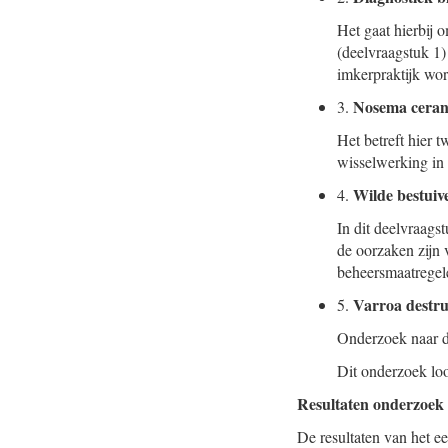
Het gaat hierbij
(deelvraagstuk 1)
imkerpraktijk wor
Nosema cera
3.
Het betreft hier
wisselwerking in 
Wilde bestuiv
4.
In dit deelvraags
de oorzaken zijn 
beheersmaatregele
Varroa destru
5.
Onderzoek naar de
Dit onderzoek loo
Resultaten onderzoek
De resultaten van het ee