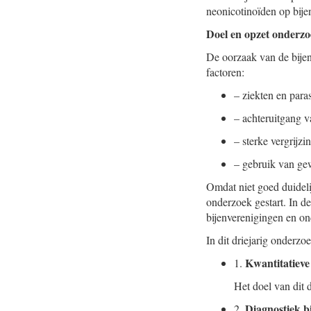
neonicotinoïden op bij
Doel en opzet onder
De oorzaak van de bijen
factoren:
–
ziekten en para
–
achteruitgang v
–
sterke vergrijz
–
gebruik van ge
Omdat niet goed duidelij
onderzoek gestart. In d
bijenverenigingen en o
In dit driejarig onderzo
Kwantitatieve
1.
Het doel van dit 
Diagnostiek b
2.