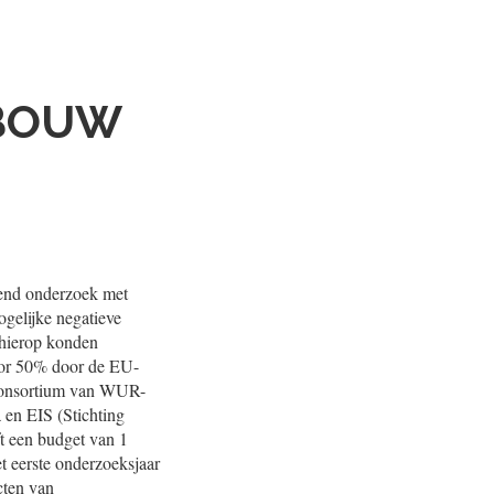
DBOUW
lend onderzoek met
ogelijke negatieve
 hierop konden
voor 50% door de EU-
n consortium van WUR-
en EIS (Stichting
t een budget van 1
et eerste onderzoeksjaar
cten van