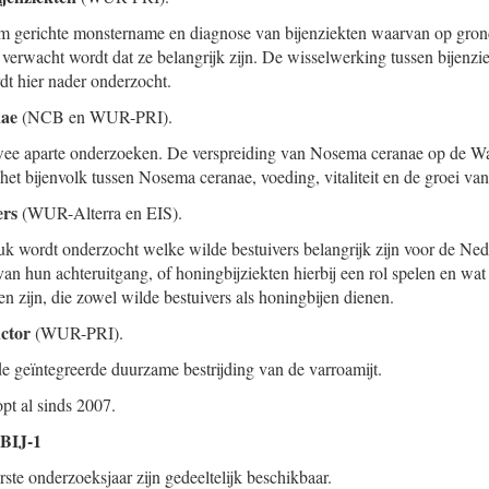
 om gerichte monstername en diagnose van bijenziekten waarvan op gro
 verwacht wordt dat ze belangrijk zijn. De wisselwerking tussen bijenz
dt hier nader onderzocht.
nae
(NCB en WUR-PRI).
 twee aparte onderzoeken. De verspreiding van Nosema ceranae op de W
het bijenvolk tussen Nosema ceranae, voeding, vitaliteit en de groei van
ers
(WUR-Alterra en EIS).
tuk wordt onderzocht welke wilde bestuivers belangrijk zijn voor de N
van hun achteruitgang, of honingbijziekten hierbij een rol spelen en wat
n zijn, die zowel wilde bestuivers als honingbijen dienen.
ctor
(WUR-PRI).
 geïntegreerde duurzame bestrijding van de varroamijt.
pt al sinds 2007.
 BIJ-1
rste onderzoeksjaar zijn gedeeltelijk beschikbaar.