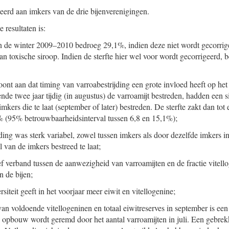
eerd aan imkers van de drie bijenverenigingen.
 resultaten is:
 in de winter 2009–2010 bedroeg 29,1%, indien deze niet wordt gecorri
n toxische siroop. Indien de sterfte hier wel voor wordt gecorrigeerd, b
oont aan dat timing van varroabestrijding een grote invloed heeft op het 
nde twee jaar tijdig (in augustus) de varroamijt bestreden, hadden een si
imkers die te laat (september of later) bestreden. De sterfte zakt dan to
% (95% betrouwbaarheidsinterval tussen 6,8 en 15,1%);
ding was sterk variabel, zowel tussen imkers als door dezelfde imkers in
 van de imkers bestreed te laat;
ief verband tussen de aanwezigheid van varroamijten en de fractie vitell
n de bijen;
rsiteit geeft in het voorjaar meer eiwit en vitellogenine;
n voldoende vitellogeninen en totaal eiwitreserves in september is ee
 opbouw wordt geremd door het aantal varroamijten in juli. Een gebrek