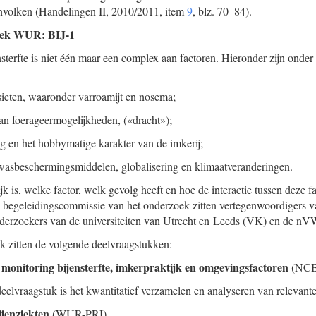
envolken (Handelingen II, 2010/2011, item
9
, blz. 70–84).
zoek WUR: BIJ-1
sterfte is niet één maar een complex aan factoren. Hieronder zijn onde
sieten, waaronder varroamijt en nosema;
an foerageermogelijkheden, («dracht»);
ing en het hobbymatige karakter van de imkerij;
wasbeschermingsmiddelen, globalisering en klimaatveranderingen.
k is, welke factor, welk gevolg heeft en hoe de interactie tussen deze fac
e begeleidingscommissie van het onderzoek zitten vertegenwoordigers v
nderzoekers van de universiteiten van Utrecht en Leeds (VK) en de n
ek zitten de volgende deelvraagstukken:
 monitoring bijensterfte, imkerpraktijk en omgevingsfactoren
(NCB
deelvraagstuk is het kwantitatief verzamelen en analyseren van relevante
ijenziekten
(WUR-PRI).