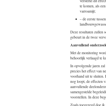
versterkt dit eff
te komen, als een
varroamijt;
–
de eerste tussen
landbouwgewass
Deze resultaten zullen 
gebeurt in de twee verv
Aanvullend onderzoek 
Met de monitoring wordt
behoorlijk verlaagd te 
In opvolgende jaren zal
precies het effect van ne
voorhand uit te sluiten
nog loopt, de effecten v
aanvullende deelonderz
samengestelde begeleidi
voorstellen. In deze be
Zoals toegezegd doe ik 