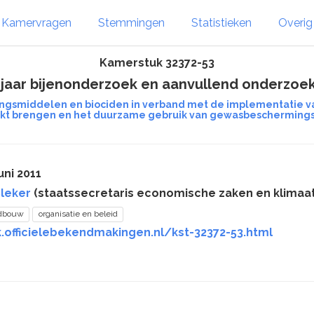
Kamervragen
Stemmingen
Statistieken
Overi
Kamerstuk 32372-53
e jaar bijenonderzoek en aanvullend onderzoe
gsmiddelen en biociden in verband met de implementatie va
kt brengen en het duurzame gebruik van gewasbeschermin
uni 2011
leker
(staatssecretaris economische zaken en klimaat
ndbouw
organisatie en beleid
.officielebekendmakingen.nl/kst-32372-53.html