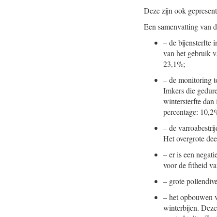
Deze zijn ook gepresent
Een samenvatting van de
–
de bijensterfte
van het gebruik va
23,1%;
–
de monitoring t
Imkers die gedure
wintersterfte dan 
percentage: 10,2
–
de varroabestrij
Het overgrote deel
–
er is een negat
voor de fitheid va
–
grote pollendive
–
het opbouwen va
winterbijen. Deze