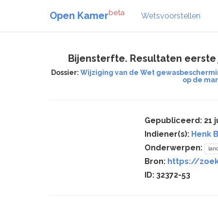
beta
Open Kamer
Wetsvoorstellen
Bijensterfte. Resultaten eerst
Dossier:
Wijziging van de Wet gewasbeschermin
op de mar
Gepubliceerd: 21 j
Indiener(s):
Henk B
Onderwerpen:
la
Bron:
https://zoek
ID: 32372-53