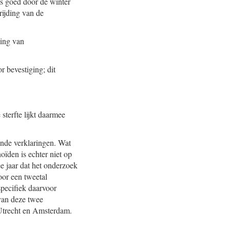
ns goed door de winter
rijding van de
ving van
 bevestiging; dit
sterfte lijkt daarmee
ende verklaringen. Wat
noïden is echter niet op
e jaar dat het onderzoek
oor een tweetal
pecifiek daarvoor
 van deze twee
 Utrecht en Amsterdam.