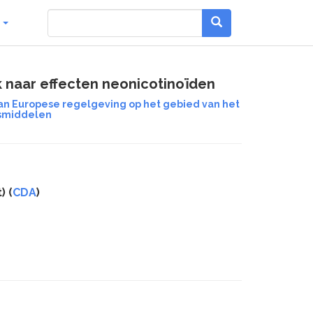
g
k naar effecten neonicotinoïden
n Europese regelgeving op het gebied van het
gsmiddelen
) (
CDA
)