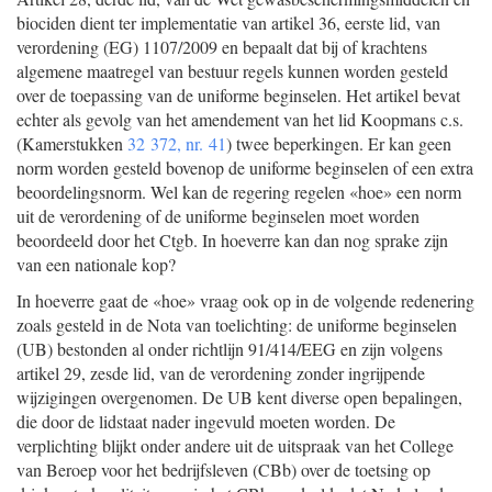
biociden dient ter implementatie van artikel 36, eerste lid, van
verordening (EG) 1107/2009 en bepaalt dat bij of krachtens
algemene maatregel van bestuur regels kunnen worden gesteld
over de toepassing van de uniforme beginselen. Het artikel bevat
echter als gevolg van het amendement van het lid Koopmans c.s.
(Kamerstukken
32 372, nr. 41
) twee beperkingen. Er kan geen
norm worden gesteld bovenop de uniforme beginselen of een extra
beoordelingsnorm. Wel kan de regering regelen «hoe» een norm
uit de verordening of de uniforme beginselen moet worden
beoordeeld door het Ctgb. In hoeverre kan dan nog sprake zijn
van een nationale kop?
In hoeverre gaat de «hoe» vraag ook op in de volgende redenering
zoals gesteld in de Nota van toelichting: de uniforme beginselen
(UB) bestonden al onder richtlijn 91/414/EEG en zijn volgens
artikel 29, zesde lid, van de verordening zonder ingrijpende
wijzigingen overgenomen. De UB kent diverse open bepalingen,
die door de lidstaat nader ingevuld moeten worden. De
verplichting blijkt onder andere uit de uitspraak van het College
van Beroep voor het bedrijfsleven (CBb) over de toetsing op