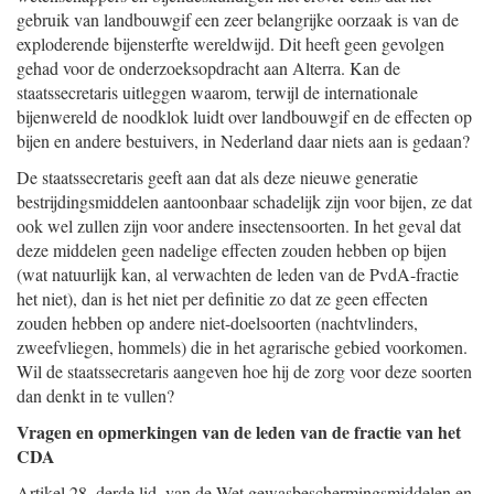
gebruik van landbouwgif een zeer belangrijke oorzaak is van de
exploderende bijensterfte wereldwijd. Dit heeft geen gevolgen
gehad voor de onderzoeksopdracht aan Alterra. Kan de
staatssecretaris uitleggen waarom, terwijl de internationale
bijenwereld de noodklok luidt over landbouwgif en de effecten op
bijen en andere bestuivers, in Nederland daar niets aan is gedaan?
De staatssecretaris geeft aan dat als deze nieuwe generatie
bestrijdingsmiddelen aantoonbaar schadelijk zijn voor bijen, ze dat
ook wel zullen zijn voor andere insectensoorten. In het geval dat
deze middelen geen nadelige effecten zouden hebben op bijen
(wat natuurlijk kan, al verwachten de leden van de PvdA-fractie
het niet), dan is het niet per definitie zo dat ze geen effecten
zouden hebben op andere niet-doelsoorten (nachtvlinders,
zweefvliegen, hommels) die in het agrarische gebied voorkomen.
Wil de staatssecretaris aangeven hoe hij de zorg voor deze soorten
dan denkt in te vullen?
Vragen en opmerkingen van de leden van de fractie van het
CDA
Artikel 28, derde lid, van de Wet gewasbeschermingsmiddelen en