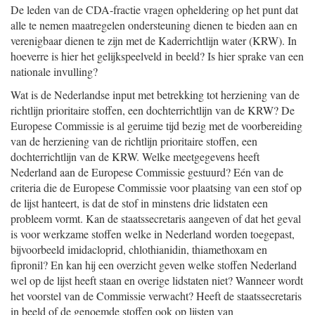
De leden van de CDA-fractie vragen opheldering op het punt dat
alle te nemen maatregelen ondersteuning dienen te bieden aan en
verenigbaar dienen te zijn met de Kaderrichtlijn water (KRW). In
hoeverre is hier het gelijkspeelveld in beeld? Is hier sprake van een
nationale invulling?
Wat is de Nederlandse input met betrekking tot herziening van de
richtlijn prioritaire stoffen, een dochterrichtlijn van de KRW? De
Europese Commissie is al geruime tijd bezig met de voorbereiding
van de herziening van de richtlijn prioritaire stoffen, een
dochterrichtlijn van de KRW. Welke meetgegevens heeft
Nederland aan de Europese Commissie gestuurd? Eén van de
criteria die de Europese Commissie voor plaatsing van een stof op
de lijst hanteert, is dat de stof in minstens drie lidstaten een
probleem vormt. Kan de staatssecretaris aangeven of dat het geval
is voor werkzame stoffen welke in Nederland worden toegepast,
bijvoorbeeld imidacloprid, chlothianidin, thiamethoxam en
fipronil? En kan hij een overzicht geven welke stoffen Nederland
wel op de lijst heeft staan en overige lidstaten niet? Wanneer wordt
het voorstel van de Commissie verwacht? Heeft de staatssecretaris
in beeld of de genoemde stoffen ook op lijsten van