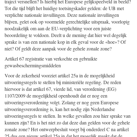
traject versnellen? Is hierbij het Europese gelijkspeelveld in beeld?
Tot die tijd blijft het huidige toetsingskader gelden: de UB met
verplichte nationale invullingen. Deze nationale invullingen
blijven, gelet ook op voormelde gerechtelijke uitspraak, voorlopig
noodzakelijk om aan de EU-verplichting voor een juiste
beoordeling te voldoen. Deelt u de mening dat hier wel degelijk
sprake is van een nationale kop in elk geval voor de «hoe»? Of
niet? Of geldt deze aanpak voor de gehele zonale zone?
Artikel 67 registratie van verkochte en gebruikte
gewasbeschermingsmiddelen
Voor de zekerheid voorziet artikel 25a in de mogelijkheid
uitvoeringsregels te stellen bij ministeriële regeling. De reden
hiervoor is dat artikel 67, vierde lid, van verordening (EG)
1107/2009 de mogelijkheid openhoudt dat er nog een
uitvoeringsverordening volgt. Zolang er nog geen Europese
uitvoeringsverordening is, kan het nodig zijn Nederlandse
uitvoeringsregels te stellen. In welke gevallen zou hier sprake van
kunnen zijn? En is het niet zo dat deze dan gelden voor de gehele
zonale zone? Het ontwerpbesluit voegt bij onderdeel C na artikel
25 dus een nieuw artikel 25a in dat het mogelijk maakt dat de