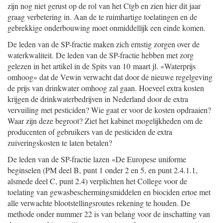
zijn nog niet gerust op de rol van het Ctgb en zien hier dit jaar
graag verbetering in. Aan de te ruimhartige toelatingen en de
gebrekkige onderbouwing moet onmiddellijk een einde komen.
De leden van de SP-fractie maken zich ernstig zorgen over de
waterkwaliteit. De leden van de SP-fractie hebben met zorg
gelezen in het artikel in de Spits van 10 maart jl. «Waterprijs
omhoog» dat de Vewin verwacht dat door de nieuwe regelgeving
de prijs van drinkwater omhoog zal gaan. Hoeveel extra kosten
krijgen de drinkwaterbedrijven in Nederland door de extra
vervuiling met pesticiden? Wie gaat er voor de kosten opdraaien?
Waar zijn deze begroot? Ziet het kabinet mogelijkheden om de
producenten of gebruikers van de pesticiden de extra
zuiveringskosten te laten betalen?
De leden van de SP-fractie lazen «De Europese uniforme
beginselen (PM deel B, punt 1 onder 2 en 5, en punt 2.4.1.1,
alsmede deel C, punt 2.4) verplichten het College voor de
toelating van gewasbeschermingsmiddelen en biociden ertoe met
alle verwachte blootstellingsroutes rekening te houden. De
methode onder nummer 22 is van belang voor de inschatting van