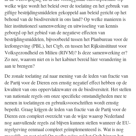
welke wijze wordt het beleid over de toelating en het gebruik van
giftige bestrijdingsmiddelen gekoppeld aan beleid gericht op het
behoud van de biodiversiteit in ons land? Op welke manieren is
hier institutioneel samenwerking en uitwisseling van kennis
geborgd op het gebied van de negatieve effecten van
bestrijdingsmiddelen, bijvoorbeeld tussen het Planbureau voor de
leefomgeving (PBL), het Ctgb, en tussen het Rijksinsitituut voor
Volksgezondheid en Milieu (RIVM)? Is deze samenwerking er?
Zo nee, waarom niet en is het kabinet bereid hier verandering in
aan te brengen?
De zonale toelating zal naar mening van de leden van fractie van
de Partij voor de Dieren een ernstig negatief effect hebben op de
kwaliteit van ons oppervlaktewater en de biodiversiteit. Het stellen
van nationale regels om onze specifieke omstandigheden mee te
nemen in toelatingen en gebruiksvoorschriften wordt ernstig
beperkt. Graag krijgen de leden van fractie van de Partij voor de
Dieren een compleet overzicht van de wijze waarop Nederland
nog aanvullende regels zal blijven kunnen stellen wanneer de EU-
regelgeving eenmaal compleet geïmplementeerd is. Wat is nog
mogelijk, en wat niet? Op welke wijze zal het Ctgb binnen het