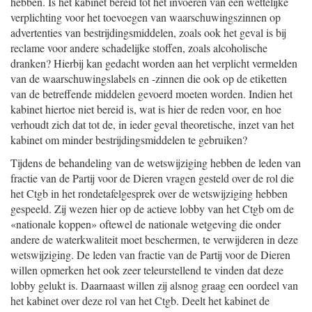
hebben. Is het kabinet bereid tot het invoeren van een wettelijke
verplichting voor het toevoegen van waarschuwingszinnen op
advertenties van bestrijdingsmiddelen, zoals ook het geval is bij
reclame voor andere schadelijke stoffen, zoals alcoholische
dranken? Hierbij kan gedacht worden aan het verplicht vermelden
van de waarschuwingslabels en -zinnen die ook op de etiketten
van de betreffende middelen gevoerd moeten worden. Indien het
kabinet hiertoe niet bereid is, wat is hier de reden voor, en hoe
verhoudt zich dat tot de, in ieder geval theoretische, inzet van het
kabinet om minder bestrijdingsmiddelen te gebruiken?
Tijdens de behandeling van de wetswijziging hebben de leden van
fractie van de Partij voor de Dieren vragen gesteld over de rol die
het Ctgb in het rondetafelgesprek over de wetswijziging hebben
gespeeld. Zij wezen hier op de actieve lobby van het Ctgb om de
«nationale koppen» oftewel de nationale wetgeving die onder
andere de waterkwaliteit moet beschermen, te verwijderen in deze
wetswijziging. De leden van fractie van de Partij voor de Dieren
willen opmerken het ook zeer teleurstellend te vinden dat deze
lobby gelukt is. Daarnaast willen zij alsnog graag een oordeel van
het kabinet over deze rol van het Ctgb. Deelt het kabinet de