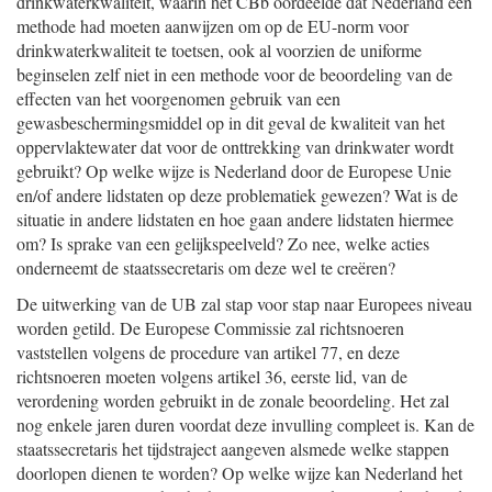
drinkwaterkwaliteit, waarin het CBb oordeelde dat Nederland een
methode had moeten aanwijzen om op de EU-norm voor
drinkwaterkwaliteit te toetsen, ook al voorzien de uniforme
beginselen zelf niet in een methode voor de beoordeling van de
effecten van het voorgenomen gebruik van een
gewasbeschermingsmiddel op in dit geval de kwaliteit van het
oppervlaktewater dat voor de onttrekking van drinkwater wordt
gebruikt? Op welke wijze is Nederland door de Europese Unie
en/of andere lidstaten op deze problematiek gewezen? Wat is de
situatie in andere lidstaten en hoe gaan andere lidstaten hiermee
om? Is sprake van een gelijkspeelveld? Zo nee, welke acties
onderneemt de staatssecretaris om deze wel te creëren?
De uitwerking van de UB zal stap voor stap naar Europees niveau
worden getild. De Europese Commissie zal richtsnoeren
vaststellen volgens de procedure van artikel 77, en deze
richtsnoeren moeten volgens artikel 36, eerste lid, van de
verordening worden gebruikt in de zonale beoordeling. Het zal
nog enkele jaren duren voordat deze invulling compleet is. Kan de
staatssecretaris het tijdstraject aangeven alsmede welke stappen
doorlopen dienen te worden? Op welke wijze kan Nederland het