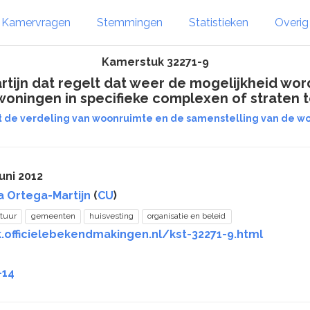
Kamervragen
Stemmingen
Statistieken
Overi
Kamerstuk 32271-9
tijn dat regelt dat weer de mogelijkheid w
 woningen in specifieke complexen of straten
t de verdeling van woonruimte en de samenstelling van de w
uni 2012
a Ortega-Martijn
(
CU
)
tuur
gemeenten
huisvesting
organisatie en beleid
.officielebekendmakingen.nl/kst-32271-9.html
-14