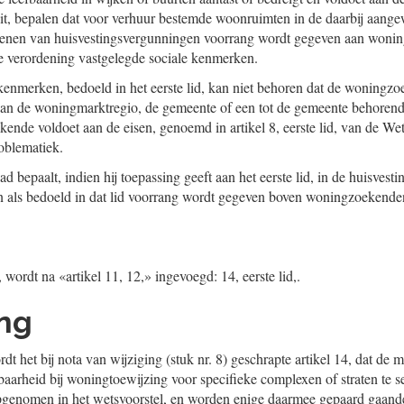
eit, bepalen dat voor verhuur bestemde woonruimten in de daarbij aan
verlenen van huisvestingsvergunningen voorrang wordt gegeven aan woni
e verordening vastgelegde sociale kenmerken.
kenmerken, bedoeld in het eerste lid, kan niet behoren dat de woning
aan de woningmarktregio, de gemeente of een tot de gemeente behorend
ende voldoet aan de eisen, genoemd in artikel 8, eerste lid, van de We
roblematiek.
 bepaalt, indien hij toepassing geeft aan het eerste lid, in de huisvest
als bedoeld in dat lid voorrang wordt gegeven boven woningzoekenden 
, wordt na «artikel 11, 12,» ingevoegd: 14, eerste lid,.
ing
t het bij nota van wijziging (stuk nr. 8) geschrapte artikel 14, dat de 
baarheid bij woningtoewijzing voor specifieke complexen of straten te se
enomen in het wetsvoorstel, en worden enige daarmee gepaard gaand