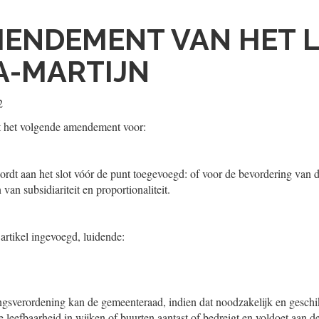
ENDEMENT VAN HET L
A-MARTIJN
2
t het volgende amendement voor:
, wordt aan het slot vóór de punt toegevoegd: of voor de bevordering van d
van subsidiariteit en proportionaliteit.
artikel ingevoegd, luidende:
4
ngsverordening kan de gemeenteraad, indien dat noodzakelijk en geschikt
e leefbaarheid in wijken of buurten aantast of bedreigt en voldoet aan de