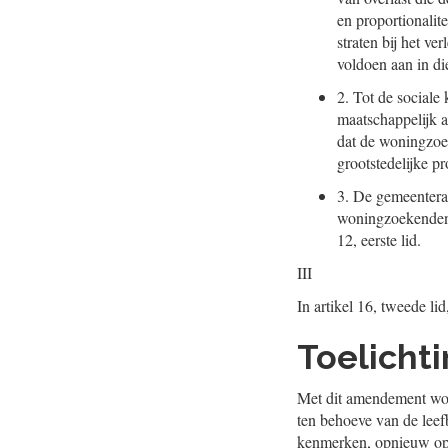
en proportionalit
straten bij het 
voldoen aan in di
2.
Tot de sociale 
maatschappelijk 
dat de woningzoek
grootstedelijke p
3.
De gemeenteraad
woningzoekenden 
12, eerste lid.
III
In artikel 16, tweede lid
Toelicht
Met dit amendement word
ten behoeve van de leef
kenmerken, opnieuw opg