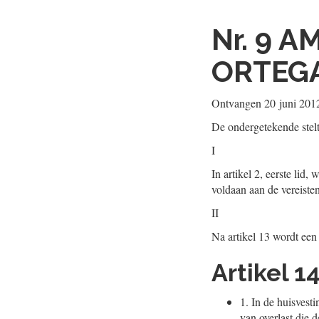
Nr. 9
AM
ORTEG
Ontvangen
20 juni 201
De ondergetekende stel
I
In artikel 2, eerste lid
voldaan aan de vereisten 
II
Na artikel 13 wordt een 
Artikel 1
1.
In de huisvesti
van overlast die d