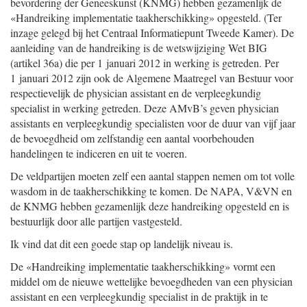
bevordering der Geneeskunst (KNMG) hebben gezamenlijk de
«Handreiking implementatie taakherschikking» opgesteld. (Ter
inzage gelegd bij het Centraal Informatiepunt Tweede Kamer). De
aanleiding van de handreiking is de wetswijziging Wet BIG
(artikel 36a) die per 1 januari 2012 in werking is getreden. Per
1 januari 2012 zijn ook de Algemene Maatregel van Bestuur voor
respectievelijk de physician assistant en de verpleegkundig
specialist in werking getreden. Deze AMvB’s geven physician
assistants en verpleegkundig specialisten voor de duur van vijf jaar
de bevoegdheid om zelfstandig een aantal voorbehouden
handelingen te indiceren en uit te voeren.
De veldpartijen moeten zelf een aantal stappen nemen om tot volle
wasdom in de taakherschikking te komen. De NAPA, V&VN en
de KNMG hebben gezamenlijk deze handreiking opgesteld en is
bestuurlijk door alle partijen vastgesteld.
Ik vind dat dit een goede stap op landelijk niveau is.
De «Handreiking implementatie taakherschikking» vormt een
middel om de nieuwe wettelijke bevoegdheden van een physician
assistant en een verpleegkundig specialist in de praktijk in te