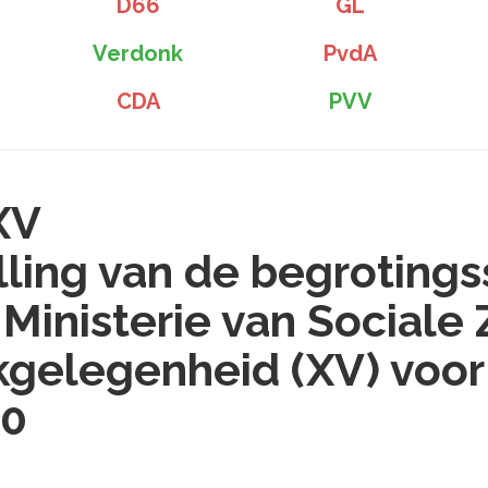
D66
GL
Verdonk
PvdA
CDA
PVV
XV
lling van de begrotings
 Ministerie van Sociale
gelegenheid (XV) voor
10