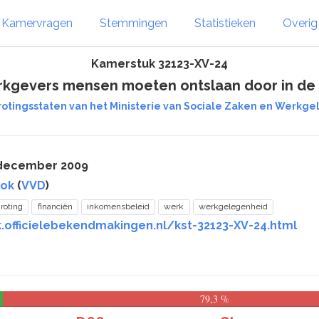
Kamervragen
Stemmingen
Statistieken
Overi
Kamerstuk 32123-XV-24
erkgevers mensen moeten ontslaan door in d
rotingsstaten van het Ministerie van Sociale Zaken en Werkgel
 december 2009
lok
(
VVD
)
roting
financiën
inkomensbeleid
werk
werkgelegenheid
k.officielebekendmakingen.nl/kst-32123-XV-24.html
79,3 %