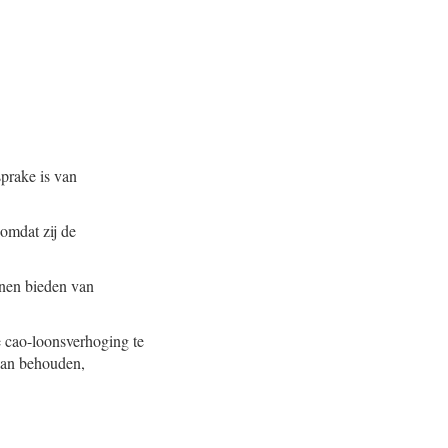
sprake is van
omdat zij de
nnen bieden van
de cao-loonsverhoging te
 kan behouden,