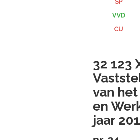
SP
VVD
CU
32 123 
Vastste
van het
en Werk
jaar 20
nr. 24