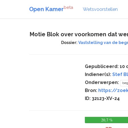
beta
Open Kamer
Wetsvoorstellen
Motie Blok over voorkomen dat w
Dossier:
Vaststelling van de beg
Gepubliceerd: 10
Indiener(s):
Stef B
Onderwerpen:
beg
Bron:
https://zoe
ID: 32123-XV-24
20,7 %