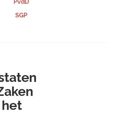
PvdD
SGP
staten
 Zaken
 het