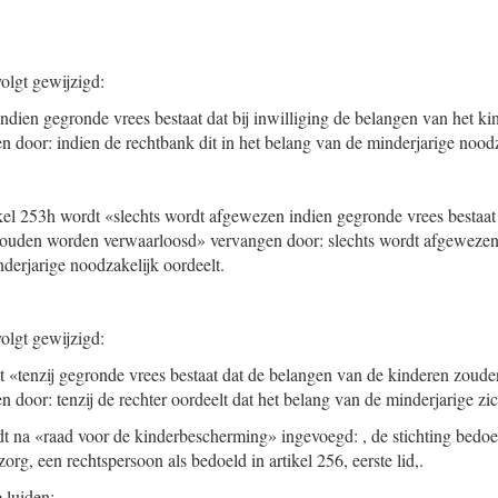
olgt gewijzigd:
«indien gegronde vrees bestaat dat bij inwilliging de belangen van het 
 door: indien de rechtbank dit in het belang van de minderjarige noodz
ikel 253h wordt «slechts wordt afgewezen indien gegronde vrees bestaat d
zouden worden verwaarloosd» vervangen door: slechts wordt afgewezen 
nderjarige noodzakelijk oordeelt.
olgt gewijzigd:
dt «tenzij gegronde vrees bestaat dat de belangen van de kinderen zoud
door: tenzij de rechter oordeelt dat het belang van de minderjarige zic
dt na «raad voor de kinderbescherming» ingevoegd: , de stichting bedoeld
rg, een rechtspersoon als bedoeld in artikel 256, eerste lid,.
e luiden: