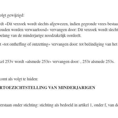
olgt gewijzigd:
dt «Dit verzoek wordt slechts afgewezen, indien gegronde vrees bestaat 
zouden worden verwaarloosd» vervangen door: Dit verzoek wordt slech
 belang van de minderjarige noodzakelijk oordeelt.
t «tot ontheffing of ontzetting» vervangen door: tot beëindiging van het
rtikel 253v wordt «alsmede 253r» vervangen door: , 253r alsmede 253s.
komt als volgt te luiden:
ERTOEZICHTSTELLING VAN MINDERJARIGEN
erstaan onder stichting: stichting als bedoeld in artikel 1, onder f, van