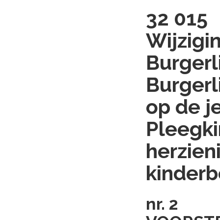
32 015
Wijzigi
Burgerl
Burgerl
op de j
Pleegki
herzien
kinder
nr. 2