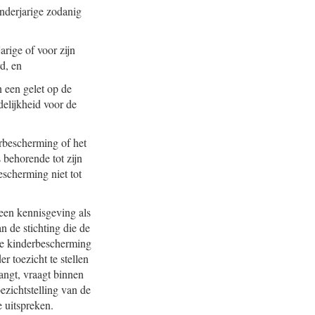
inderjarige zodanig
rige of voor zijn
d, en
n een gelet op de
elijkheid voor de
erbescherming of het
 behorende tot zijn
escherming niet tot
 een kennisgeving als
n de stichting die de
de kinderbescherming
r toezicht te stellen
angt, vraagt binnen
ezichtstelling van de
e uitspreken.