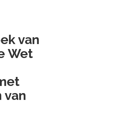
oek van
de Wet
met
n van