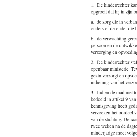
1. De kinderrechter kan
opgroeit dat hij in zijn
a. de zorg die in verba
ouders of de ouder die 
b. de verwachting gerec
persoon en de ontwikkel
verzorging en opvoeding,
2. De kinderrechter ste
openbaar ministerie. Tev
gezin verzorgt en opvoe
indiening van het verzo
3. Indien de raad niet t
bedoeld in artikel 9 van
kennisgeving heeft ged
verzoeken het oordeel va
van de stichting. De ra
twee weken na de dagtek
minderjarige moet volge