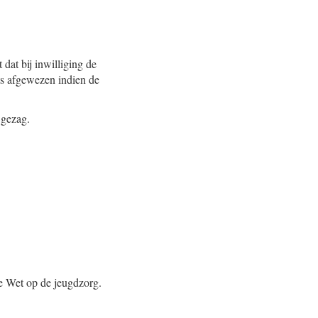
dat bij inwilliging de
ts afgewezen indien de
 gezag.
 de Wet op de jeugdzorg.