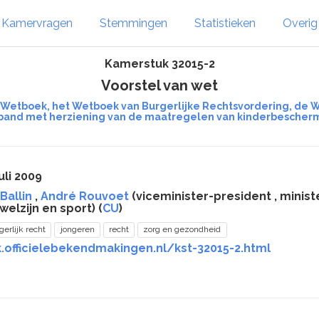
Kamervragen
Stemmingen
Statistieken
Overi
Kamerstuk 32015-2
Voorstel van wet
jk Wetboek, het Wetboek van Burgerlijke Rechtsvordering, de
band met herziening van de maatregelen van kinderbescher
uli 2009
Ballin
,
André Rouvoet
(viceminister-president , minist
elzijn en sport) (
CU
)
gerlijk recht
jongeren
recht
zorg en gezondheid
.officielebekendmakingen.nl/kst-32015-2.html