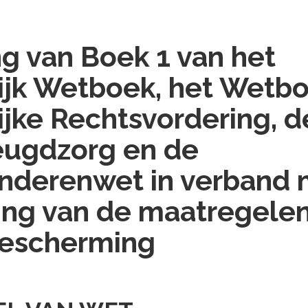
ng van Boek 1 van het
ijk Wetboek, het Wetb
ijke Rechtsvordering, 
eugdzorg en de
nderenwet in verband 
ing van de maatregele
bescherming