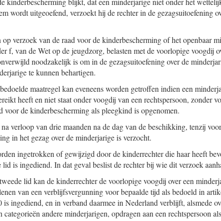
e kinderbescherming blijkt, dat een minderjarige niet onder het wettelijk
hem wordt uitgeoefend, verzoekt hij de rechter in de gezagsuitoefening o
 op verzoek van de raad voor de kinderbescherming of het openbaar mini
der f, van de Wet op de jeugdzorg, belasten met de voorlopige voogdij o
onverwijld noodzakelijk is om in de gezagsuitoefening over de minderjar
erjarige te kunnen behartigen.
 bedoelde maatregel kan eveneens worden getroffen indien een minderjari
eikt heeft en niet staat onder voogdij van een rechtspersoon, zonder vo
d voor de kinderbescherming als pleegkind is opgenomen.
 na verloop van drie maanden na de dag van de beschikking, tenzij voor
ng in het gezag over de minderjarige is verzocht.
den ingetrokken of gewijzigd door de kinderrechter die haar heeft bevo
 lid is ingediend. In dat geval beslist de rechter bij wie dit verzoek aanh
 tweede lid kan de kinderrechter de voorlopige voogdij over een minderj
lenen van een verblijfsvergunning voor bepaalde tijd als bedoeld in arti
s ingediend, en in verband daarmee in Nederland verblijft, alsmede o
en categorieën andere minderjarigen, opdragen aan een rechtspersoon als