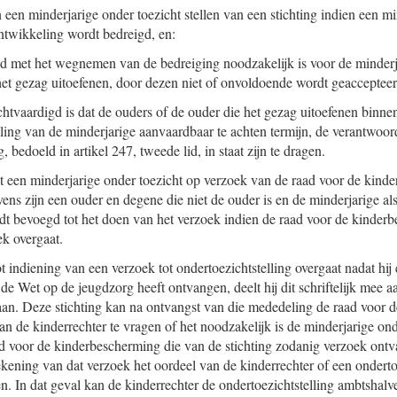
 een minderjarige onder toezicht stellen van een stichting indien een m
 ontwikkeling wordt bedreigd, en:
nd met het wegnemen van de bedreiging noodzakelijk is voor de minderja
het gezag uitoefenen, door dezen niet of onvoldoende wordt geaccepteer
htvaardigd is dat de ouders of de ouder die het gezag uitoefenen binne
ing van de minderjarige aanvaardbaar te achten termijn, de verantwoord
 bedoeld in artikel 247, tweede lid, in staat zijn te dragen.
lt een minderjarige onder toezicht op verzoek van de raad voor de kind
ens zijn een ouder en degene die niet de ouder is en de minderjarige als
dt bevoegd tot het doen van het verzoek indien de raad voor de kinderb
ek overgaat.
ot indiening van een verzoek tot ondertoezichtstelling overgaat nadat hij
 de Wet op de jeugdzorg heeft ontvangen, deelt hij dit schriftelijk mee aa
aan. Deze stichting kan na ontvangst van die mededeling de raad voor 
n de kinderrechter te vragen of het noodzakelijk is de minderjarige onde
ad voor de kinderbescherming die van de stichting zodanig verzoek ontv
ening van dat verzoek het oordeel van de kinderrechter of een onderto
n. In dat geval kan de kinderrechter de ondertoezichtstelling ambtshalv