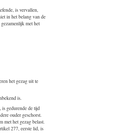
fende, is vervallen,
iet in het belang van de
s gezamenlijk met het
eren het gezag uit te
onbekend is.
, is gedurende de tijd
dere ouder geschorst.
m met het gezag belast.
ikel 277, eerste lid, is