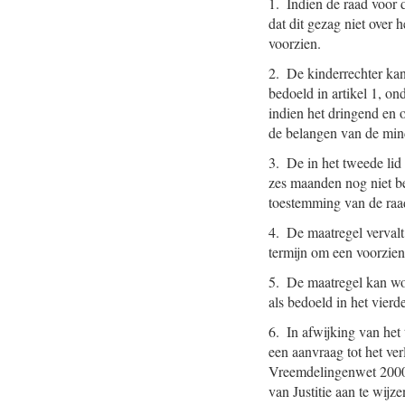
1. Indien de raad voor d
dat dit gezag niet over 
voorzien.
2. De kinderrechter kan
bedoeld in artikel 1, on
indien het dringend en 
de belangen van de mind
3. De in het tweede lid
zes maanden nog niet ber
toestemming van de raa
4. De maatregel vervalt
termijn om een voorzieni
5. De maatregel kan wor
als bedoeld in het vierde
6. In afwijking van het
een aanvraag tot het ver
Vreemdelingenwet 2000 i
van Justitie aan te wijz