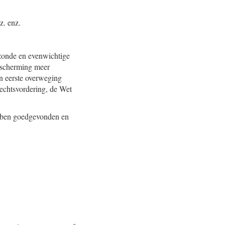
z. enz.
ezonde en evenwichtige
bescherming meer
een eerste overweging
Rechtsvordering, de Wet
ebben goedgevonden en