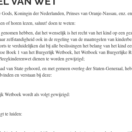
L VAN WET
tie Gods, Koningin der Nederlanden, Prinses van Oranje-Nassau, enz. en
ien of horen lezen, saluut! doen te weten:
genomen hebben, dat het wenselijk is het recht van het kind op een g
aar zelfstandigheid ook in de regeling van de maatregelen van kinder
oorts te verduidelijken dat bij alle beslissingen het belang van het kind 
aartoe Boek 1 van het Burgerlijk Wetboek, het Wetboek van Burgerlijke 
Pleegkinderenwet dienen te worden gewijzigd;
 Raad van State gehoord, en met gemeen overleg der Staten-Generaal, h
dvinden en verstaan bij deze:
jk Wetboek wordt als volgt gewijzigd:
gt te luiden: