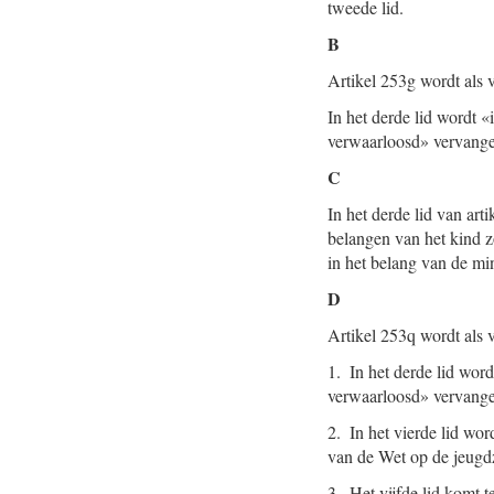
tweede lid.
B
Artikel 253g wordt als v
In het derde lid wordt 
verwaarloosd» vervangen
C
In het derde lid van art
belangen van het kind 
in het belang van de mi
D
Artikel 253q wordt als v
1. In het derde lid wor
verwaarloosd» vervangen 
2. In het vierde lid wor
van de Wet op de jeugdzo
3. Het vijfde lid komt t