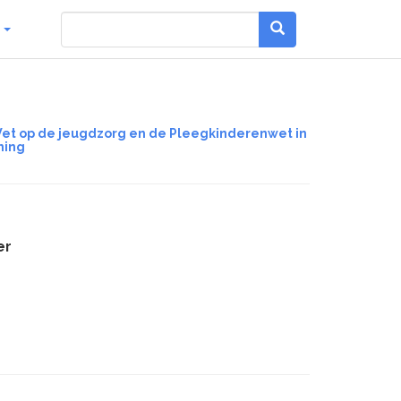
g
 Wet op de jeugdzorg en de Pleegkinderenwet in
ming
er