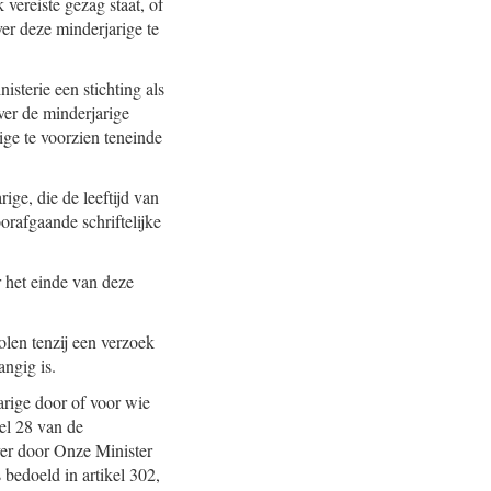
 vereiste gezag staat, of
ver deze minderjarige te
sterie een stichting als
ver de minderjarige
ige te voorzien teneinde
ge, die de leeftijd van
orafgaande schriftelijke
 het einde van deze
len tenzij een verzoek
angig is.
arige door of voor wie
kel 28 van de
ver door Onze Minister
 bedoeld in artikel 302,