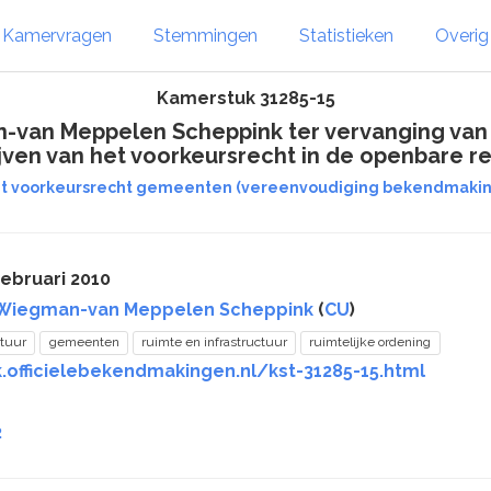
Kamervragen
Stemmingen
Statistieken
Overi
Kamerstuk 31285-15
an Meppelen Scheppink ter vervanging van da
ijven van het voorkeursrecht in de openbare re
et voorkeursrecht gemeenten (vereenvoudiging bekendmakin
februari 2010
Wiegman-van Meppelen Scheppink
(
CU
)
tuur
gemeenten
ruimte en infrastructuur
ruimtelijke ordening
.officielebekendmakingen.nl/kst-31285-15.html
2