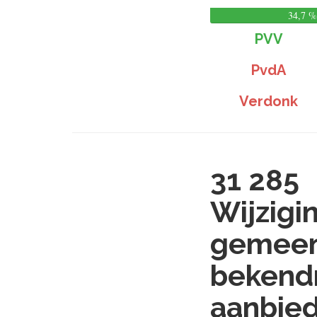
34,7 %
PVV
PvdA
Verdonk
31 285
Wijzigi
gemeen
bekend
aanbied