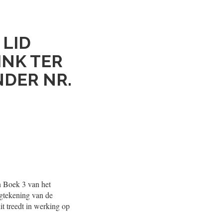
 LID
NK TER
DER NR.
an Boek 3 van het
agtekening van de
it treedt in werking op