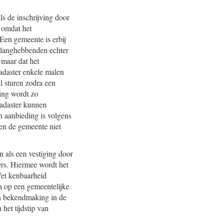
ls de inschrijving door
n omdat het
Een gemeente is erbij
belanghebbenden echter
 maar dat het
Kadaster enkele malen
l sturen zodra een
ding wordt zo
Kadaster kunnen
an aanbieding is volgens
nen de gemeente niet
 als een vestiging door
ters. Hiermee wordt het
Wet kenbaarheid
n op een gemeentelijke
en bekendmaking in de
het tijdstip van