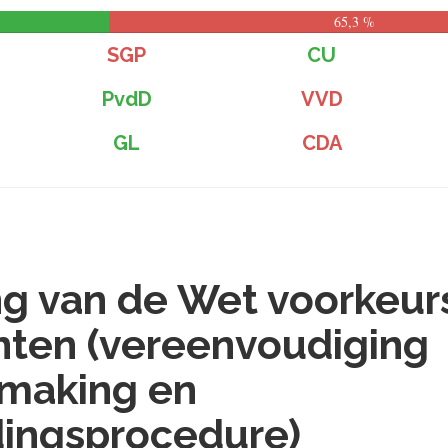
65,3 %
SGP
CU
PvdD
VVD
GL
CDA
ng van de Wet voorkeur
ten (vereenvoudiging
making en
ingsprocedure)