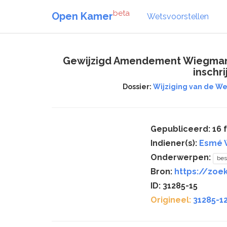
beta
Open Kamer
Wetsvoorstellen
Gewijzigd Amendement Wiegman-v
inschr
Dossier:
Wijziging van de W
Gepubliceerd: 16 
Indiener(s):
Esmé 
Onderwerpen:
bes
Bron:
https://zoek
ID: 31285-15
Origineel:
31285-1