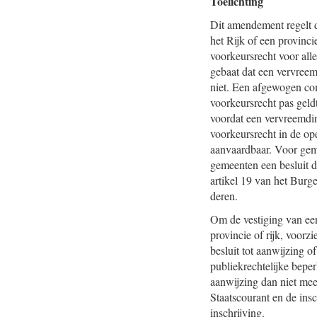
Toelichting
Dit amendement regelt d
het Rijk of een provinci
voorkeursrecht voor all
gebaat dat een vervreem
niet. Een afgewogen com
voorkeursrecht pas geldt
voordat een vervreemdin
voorkeursrecht in de op
aanvaardbaar. Voor geme
gemeenten een besluit di
artikel 19 van het Burg
deren.
Om de vestiging van een
provincie of rijk, voorz
besluit tot aanwijzing 
publiekrechtelijke bep
aanwijzing dan niet mee
Staatscourant en de insc
inschrijving.