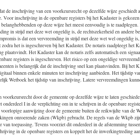
at de inschrijving van een voorkeursrecht op dezelfde wijze geschiedt a
e. Voor inschrijving in de openbare registers bij het Kadaster is gekoze
e belanghebbenden op deze wijze het meest eenvoudig is te raadplegen. 
ding in strijd met deze wet ongeldig is, de rechtszekerheid en andere 
promis is dat een vervreemding in strijd met deze wet wel ongeldig is,
 zodra het is ingeschreven bij het Kadaster. De notaris raadpleegt het 
g plaatsvindt. Het Kadaster kan de notaris zelfs automatisch een signaa
enbare registers is ingeschreven. Het risico op een ongeldige vervreem
enten is belangrijk dat de inschrijving snel kan plaatsvinden. Bij het 
gitaal binnen enkele minuten ter inschrijving aanbieden. Het tijdstip v
erlijk Wetboek het tijdstip van inschrijving. Latere vervreemdingen kun
 voorkeursrecht door de gemeente op dezelfde wijze te laten geschieden
iet onderdeel I in de verplichting om in te schrijven in de openbare regis
of voorlopige aanwijzing door de gemeente buiten de reikwijdte van de 
erkingen onroerende zaken (Wkpb) gebracht. De regels van de Wkpb zij
r van toepassing. Tevens voorziet dit onderdeel in de afstemming tuss
hrijving in de openbare registers en koppelt het de inwerkingtreding aan 