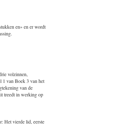
 stukken en» en er wordt
assing.
drie volzinnen,
tel 1 van Boek 3 van het
agtekening van de
it treedt in werking op
: Het vierde lid, eerste