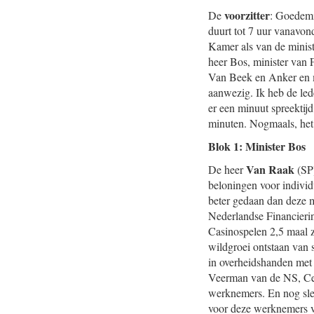
voorzitter
De
: Goedemi
duurt tot 7 uur vanavon
Kamer als van de ministe
heer Bos, minister van
Van Beek en Anker en 
aanwezig. Ik heb de led
er een minuut spreektij
minuten. Nogmaals, het
Blok 1: Minister Bos
Van Raak
De heer
(SP)
beloningen voor individ
beter gedaan dan deze m
Nederlandse Financierin
Casinospelen 2,5 maal z
wildgroei ontstaan van s
in overheidshanden met
Veerman van de NS, Cerf
werknemers. En nog slec
voor deze werknemers vo