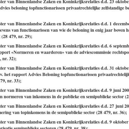
ister van Binnenlandse Zaken en Koninkrijksrelaties d.d. 23 oktobe
dvies beloning topfunctionarissen privaatrechtelijke zelfstandige 
ister van Binnenlandse Zaken en Koninkrijksrelaties d.d. 1 decemb
evens van functionarissen van wie de beloning in enig jaar boven 
t (28 479, nr. 29);
ister van Binnenlandse Zaken en Koninkrijksrelaties d.d. 6 septem
pport «Normeren en waarderen» van de adviescommissie rechtsposi
 nr. 32);
ster van Binnenlandse Zaken en Koninkrijksrelaties d.d. 31 oktobe
v. het rapport Advies Beloning topfunctionarissen privaatrechtelijk
9, nr. 33);
ster van Binnenlandse Zaken en Koninkrijksrelaties d.d. 9 juni 20
n normeren van inkomens in de publieke en semipublieke sector (28
ister van Binnenlandse Zaken en Koninkrijksrelaties d.d. 27 juni 2
mering van topinkomens in de semipublieke sector (28 479, nr. 36);
ister van Binnenlandse Zaken en Koninkrijksrelaties d.d. 9 oktober
risatie semipublieke sectoren (28 479, nr. 38);