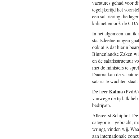
vacatures gehad voor di
tegelijkertijd het voors
een salariëring die lage
kabinet en ook de CDA-f
In het algemeen kan ik 
staatsdeelnemingen gaat
ook al is dat hierin be
Binnenlandse Zaken will
en de salarisstructuur 
met de ministers te spr
Daarna kan de vacature 
salaris te wachten staat.
Kalma
De heer
(PvdA): 
vanwege de tijd. Ik heb 
bedrijven.
Allereerst Schiphol. D
categorie – gebracht, m
wringt, vinden wij. Waa
aan internationale concu