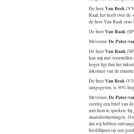
Van Beek
De heer
(VVD
Raak het heeft over de 
de heer Van Raak eens 
Van Raak
De heer
(SP)
De Pater-va
Mevrouw
Van Raak
De heer
(SP)
kan mij niet voorstell
hoger ligt dan het inko
inkomen van de minister
Van Beek
De heer
(VVD
aangegeven, is 30% hoge
De Pater-va
Mevrouw
overleg een brief van d
met hem te spreken: hij 
staatsdeelnemingen. Ove
dat wij hebben ontvange
hoofdlijnen op een goed 