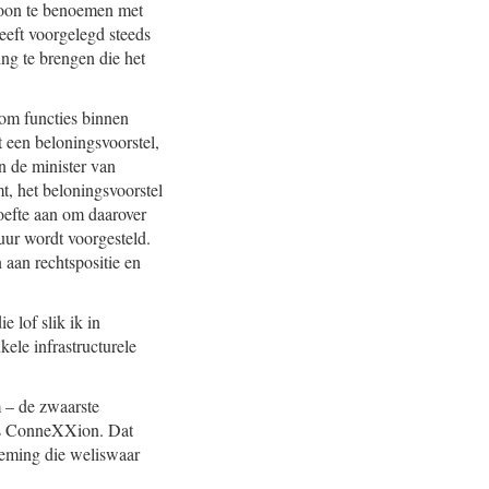
rsoon te benoemen met
heeft voorgelegd steeds
ing te brengen die het
 om functies binnen
 een beloningsvoorstel,
n de minister van
t, het beloningsvoorstel
oefte aan om daarover
uur wordt voorgesteld.
 aan rechtspositie en
e lof slik ik in
kele infrastructurele
 – de zwaarste
 als ConneXXion. Dat
neming die weliswaar