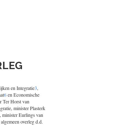
RLEG
jken en Integratie
3
,
aat
6
en Economische
r Ter Horst van
atie, minister Plasterk
 minister Eurlings van
 algemeen overleg d.d.