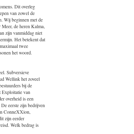
komens. Dit overleg
grepen van zowel de
jn. Wij beginnen met de
r Meer, de heren Kalma,
n zijn vanmiddag niet
ermijn. Het betekent dat
n maximaal twee
rsonen het woord.
eel. Subversieve
ud Wellink het zoveel
estuurders bij de
 Exploitatie van
er overheid is een
 De eerste zijn bedrijven
van ConneXXion,
t zijn eerder
reisd. Welk bedrag is