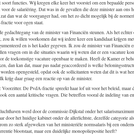
t soort functies. Wij kregen elke keer het voorstel om een bepaalde pe
tel voor de salariëring. Dat was in de gevallen die deze minister aan ons 
r zat dan wat de voorganger had, om het zo dicht mogelijk bij de normer
ractie voor ogen staat.
de gedachtegang van de minister van Financiën steunen. Als het echter
, zou ik willen voorkomen dat wij iedere keer een kandidaat krijgen met
argumenteerd en is het kader gegeven. Ik zou de minister van Financiën e
en vragen om in die situaties waarin wij weten dat er een vacature kom
voor de toekomstige vacature openbaar te maken. Heeft de Kamer er beh
eken, dan kan dat, maar pas nadat geaccordeerd is welke beloningsstruct
worden opengesteld, opdat ook de sollicitanten weten dat dit is wat hen
 Ik krijg daar graag een reactie op van de minister.
Voorzitter. De PvdA-fractie spreekt haar lof uit voor het beleid, maar di
ook een aantal kritische vragen. Die betreffen vooral de indeling van en
e luchthaven werd door de commissie-Dijkstal onder het salarismaximum
aar door het huidige kabinet onder de allerlichtste, dezelfde categorie
rom zo sterk afgeweken van het ministeriële normsalaris bij een onder
rrentie blootstaat, maar een duidelijke monopoliepositie heeft?