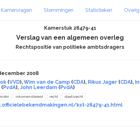
Kamervragen
Stemmingen
Statistieken
Overi
Kamerstuk 28479-41
Verslag van een algemeen overleg
Rechtspositie van politieke ambtsdragers
 december 2008
lok
(
VVD
),
Wim van de Camp
(
CDA
),
Rikus Jager
(
CDA
),
I
(
PvdA
),
John Leerdam
(
PvdA
)
anciën
inkomensbeleid
recht
staatsrecht
k.officielebekendmakingen.nl/kst-28479-41.html