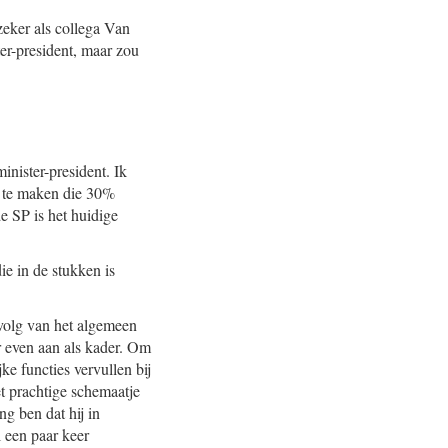
zeker als collega Van
er-president, maar zou
nister-president. Ik
m te maken die 30%
e SP is het huidige
e in de stukken is
rvolg van het algemeen
r even aan als kader. Om
ke functies vervullen bij
t prachtige schemaatje
g ben dat hij in
l een paar keer