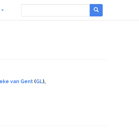
g
neke van Gent
(
GL
),