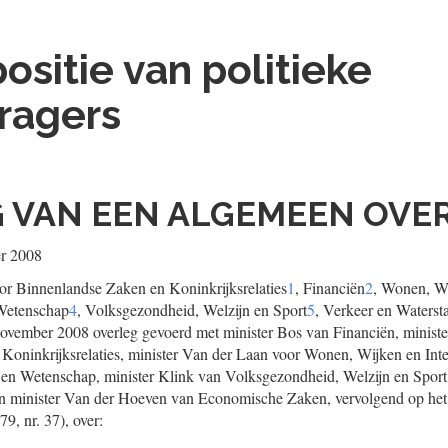
ositie van politieke
ragers
 VAN EEN ALGEMEEN OVE
er 2008
or Binnenlandse Zaken en Koninkrijksrelaties
1
, Financiën
2
, Wonen, Wi
 Wetenschap
4
, Volksgezondheid, Welzijn en Sport
5
, Verkeer en Waterst
vember 2008 overleg gevoerd met minister Bos van Financiën, ministe
oninkrijksrelaties, minister Van der Laan voor Wonen, Wijken en Integr
en Wetenschap, minister Klink van Volksgezondheid, Welzijn en Sport,
en minister Van der Hoeven van Economische Zaken, vervolgend op het
9, nr. 37), over: