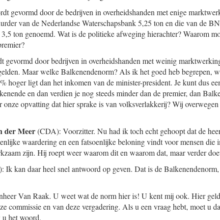
rdt gevormd door de bedrijven in overheidshanden met enige marktwerk
uurder van de Nederlandse Waterschapsbank 5,25 ton en die van de BN
an 3,5 ton genoemd. Wat is de politieke afweging hierachter? Waarom m
premier?
dt gevormd door bedrijven in overheidshanden met weinig marktwerkin
lden. Maar welke Balkenendenorm? Als ik het goed heb begrepen, wil
 hoger ligt dan het inkomen van de minister-president. Je kunt dus ee
kenende en dan verdien je nog steeds minder dan de premier, dan Balk
r onze opvatting dat hier sprake is van volksverlakkerij? Wij overwegen
n der Meer
(CDA): Voorzitter. Nu had ik toch echt gehoopt dat de he
oenlijke waardering en een fatsoenlijke beloning vindt voor mensen die 
kzaam zijn. Hij roept weer waarom dit en waarom dat, maar verder doet 
: Ik kan daar heel snel antwoord op geven. Dat is de Balkenendenorm,
jnheer Van Raak. U weet wat de norm hier is! U kent mij ook. Hier ge
eze commissie en van deze vergadering. Als u een vraag hebt, moet u 
 u het woord.