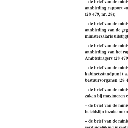
– de brief van de min
aanbieding rapport «a
(28 479, nr. 28);
– de brief van de min
aanbieding van de geg
ministersalaris uitstijg
– de brief van de min
aanbieding van het ra
Ambtsdragers (28 479,
– de brief van de mini
kabinetsstandpunt t.a.
bestuursorganen (28 47
– de brief van de mini
zaken bij maximeren e
– de brief van de min
beleidslijn inzake nor
– de brief van de min
verduidelijking inventa