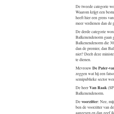
De tweede categorie wo
Waarom krijgt een best
heeft hier een grens v
meer verdienen dan de 
De derde categorie wor
Balkenendenorm gaan ge
Balkenendenorm die 30%
dan de premier, dan Bal
niet? Deelt deze ministe
te dienen.
De Pater-va
Mevrouw
zeggen wat hij een fats
semipublieke sector wer
Van Raak
De heer
(SP)
Balkenendenorm.
voorzitter
De
: Nee, mi
ben de voorzitter van d
aangeven en dan geef ik