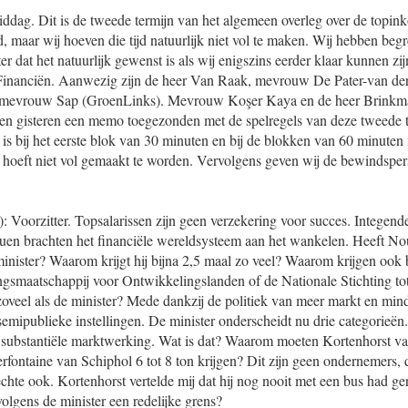
ddag. Dit is de tweede termijn van het algemeen overleg over de topin
d, maar wij hoeven die tijd natuurlijk niet vol te maken. Wij hebben be
r dat het natuurlijk gewenst is als wij enigszins eerder klaar kunnen zi
 Financiën. Aanwezig zijn de heer Van Raak, mevrouw De Pater-van de
mevrouw Sap (GroenLinks). Mevrouw Koşer Kaya en de heer Brinkma
en gisteren een memo toegezonden met de spelregels van deze tweede t
d is bij het eerste blok van 30 minuten en bij de blokken van 60 minute
 hoeft niet vol gemaakt te worden. Vervolgens geven wij de bewindspe
: Voorzitter. Topsalarissen zijn geen verzekering voor succes. Integend
uen brachten het financiële wereldsysteem aan het wankelen. Heeft No
inister? Waarom krijgt hij bijna 2,5 maal zo veel? Waarom krijgen ook b
gsmaatschappij voor Ontwikkelingslanden of de Nationale Stichting tot
oveel als de minister? Mede dankzij de politiek van meer markt en mind
emipublieke instellingen. De minister onderscheidt nu drie categorieën.
 substantiële marktwerking. Wat is dat? Waarom moeten Kortenhorst 
ontaine van Schiphol 6 tot 8 ton krijgen? Dit zijn geen ondernemers, di
hte ook. Kortenhorst vertelde mij dat hij nog nooit met een bus had ge
lgens de minister een redelijke grens?