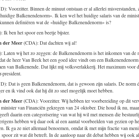
): Voorzitter. Binnen de minuut ontstaan er al allerlei misverstanden, 
«huidige Balkenendenorm». Ik ken wel het huidige salaris van de minist
kunnen definiëren wat de «huidige Balkenendenorm» is?
: Ik ben het spoor een beetje bijster.
n der Meer
(CDA): Dat dachten wij al!
: Laten wij het zo zeggen: de Balkenendenorm is het inkomen van de mi
en dat de heer Van Beek het een goed idee vindt om een Balkenendenor
men van Balkenende. Dat lijkt mij volksverlakkerij. Het maximum voor d
-president.
): Dat is geen Balkenendenorm, dat is gewoon zijn salaris. De norm di
r en ik vind ook dat hij dit zo snel mogelijk moet hebben.
n der Meer
(CDA): Voorzitter. Wij hebben ter voorbereiding op dit ve
e minister van Financiën gekregen van 24 oktober. Die houd ik nu, maa
geeft daarin een categorisering van wat hij wil met mensen die bestuurlij
rigens hebben wij daar ook al een aantal voorbeelden van gezien op he
n. Ik ga ze niet allemaal benoemen, omdat ik met mijn fractie van menin
spoor zit wat dit betreft. In de aanloop naar dit debat hebben wij ook a