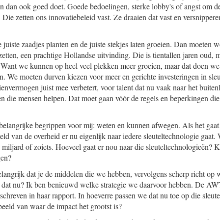
 en dan ook goed doet. Goede bedoelingen, sterke lobby's of angst om d
. Die zetten ons innovatiebeleid vast. Ze draaien dat vast en versnipper
e juiste zaadjes planten en de juiste stekjes laten groeien. Dan moeten 
tten, een prachtige Hollandse uitvinding. Die is tientallen jaren oud, 
. Want we kunnen op heel veel plekken meer groeien, maar dat doen we 
en. We moeten durven kiezen voor meer en gerichte investeringen in sle
envermogen juist mee verbetert, voor talent dat nu vaak naar het buiten
en die mensen helpen. Dat moet gaan vóór de regels en beperkingen di
e belangrijke begrippen voor mij: weten en kunnen afwegen. Als het gaat
eld van de overheid er nu eigenlijk naar iedere sleuteltechnologie gaat
miljard of zoiets. Hoeveel gaat er nou naar die sleuteltechnologieën? K
gen?
belangrijk dat je de middelen die we hebben, vervolgens scherp richt op 
e dat nu? Ik ben benieuwd welke strategie we daarvoor hebben. De AWT
chreven in haar rapport. In hoeverre passen we dat nu toe op die sleut
eld van waar de impact het grootst is?