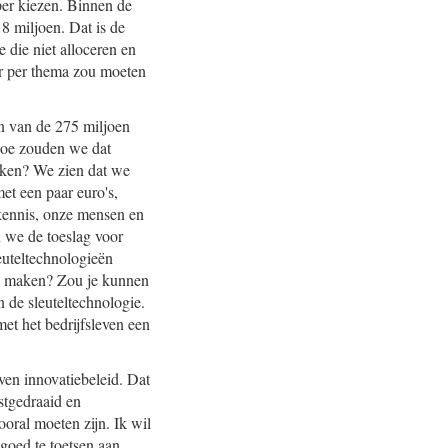
per kiezen. Binnen de
8 miljoen. Dat is de
 die niet alloceren en
er per thema zou moeten
 van de 275 miljoen
Hoe zouden we dat
aken? We zien dat we
et een paar euro's,
kennis, onze mensen en
n we de toeslag voor
euteltechnologieën
n maken? Zou je kunnen
de sleuteltechnologie.
t het bedrijfsleven een
even innovatiebeleid. Dat
astgedraaid en
oral moeten zijn. Ik wil
 goed te toetsen aan