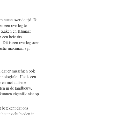
inuten over de tijd. Ik
emeen overleg te
e Zaken en Klimaat.
 een hele rits
 Dit is een overleg over
actie maximaal vijf
en dat er misschien ook
chnologieën. Het is een
geren met autisme
llen in de landbouw,
unnen eigenlijk niet op
t betekent dat ons
 het inzicht bieden in