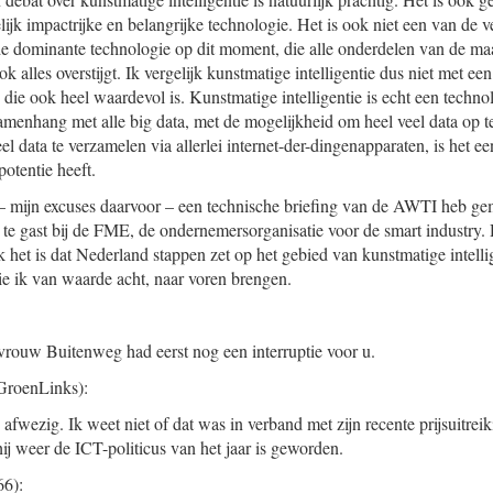
lijk impactrijke en belangrijke technologie. Het is ook niet een van de 
 de dominante technologie op dit moment, die alle onderdelen van de maa
ok alles overstijgt. Ik vergelijk kunstmatige intelligentie dus niet met e
 die ook heel waardevol is. Kunstmatige intelligentie is echt een techno
samenhang met alle big data, met de mogelijkheid om heel veel data op te
l data te verzamelen via allerlei internet-der-dingenapparaten, is het e
potentie heeft.
t – mijn excuses daarvoor – een technische briefing van de AWTI heb gemi
 te gast bij de FME, de ondernemersorganisatie voor de smart industry
k het is dat Nederland stappen zet op het gebied van kunstmatige intelli
ie ik van waarde acht, naar voren brengen.
vrouw Buitenweg had eerst nog een interruptie voor u.
GroenLinks):
fwezig. Ik weet niet of dat was in verband met zijn recente prijsuitrei
hij weer de ICT-politicus van het jaar is geworden.
6):