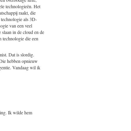
vele technologieën. Het
tschappij raakt, die
en technologie als 3D-
logie van een veel
 slaan in de cloud en de
en technologie die een
st. Dat is slordig.
. Die hebben opnieuw
gentie. Vandaag wil ik
king. Ik wilde hem