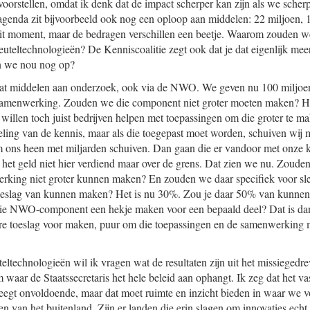
 voorstellen, omdat ik denk dat de impact scherper kan zijn als we scher
enda zit bijvoorbeeld ook nog een oploop aan middelen: 22 miljoen, 1
dit moment, maar de bedragen verschillen een beetje. Waarom zouden we
euteltechnologieën? De Kenniscoalitie zegt ook dat je dat eigenlijk me
n we nou nog op?
at middelen aan onderzoek, ook via de NWO. We geven nu 100 miljoen
 samenwerking. Zouden we die component niet groter moeten maken? 
illen toch juist bedrijven helpen met toepassingen om die groter te m
eling van de kennis, maar als die toegepast moet worden, schuiven wij m
om ons heen met miljarden schuiven. Dan gaan die er vandoor met onze 
 het geld niet hier verdiend maar over de grens. Dat zien we nu. Zoude
erking niet groter kunnen maken? En zouden we daar specifiek voor sl
oeslag van kunnen maken? Het is nu 30%. Zou je daar 50% van kunne
ie NWO-component een hekje maken voor een bepaald deel? Dat is dan 
e toeslag voor maken, puur om die toepassingen en de samenwerking me
teltechnologieën wil ik vragen wat de resultaten zijn uit het missiegedr
m waar de Staatssecretaris het hele beleid aan ophangt. Ik zeg dat het v
eegt onvoldoende, maar dat moet ruimte en inzicht bieden in waar we vo
n van het buitenland. Zijn er landen die erin slagen om innovaties echt