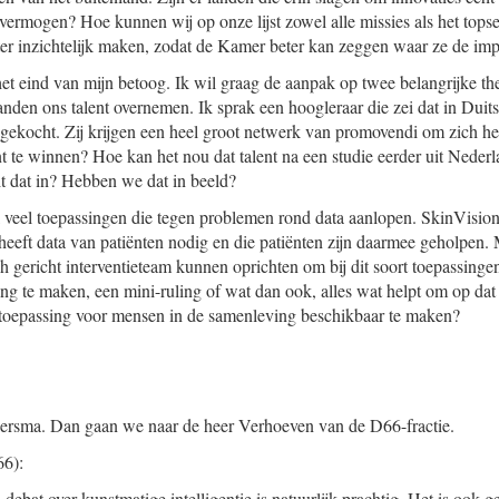
vermogen? Hoe kunnen wij op onze lijst zowel alle missies als het topse
ter inzichtelijk maken, zodat de Kamer beter kan zeggen waar ze de imp
het eind van mijn betoog. Ik wil graag de aanpak op twee belangrijke th
anden ons talent overnemen. Ik sprak een hoogleraar die zei dat in Duit
gekocht. Zij krijgen een heel groot netwerk van promovendi om zich h
nt te winnen? Hoe kan het nou dat talent na een studie eerder uit Neder
it dat in? Hebben we dat in beeld?
l veel toepassingen die tegen problemen rond data aanlopen. SkinVision
heeft data van patiënten nodig en die patiënten zijn daarmee geholpen. 
 gericht interventieteam kunnen oprichten om bij dit soort toepassinge
ing te maken, een mini-ruling of wat dan ook, alles wat helpt om op da
 toepassing voor mensen in de samenleving beschikbaar te maken?
rsma. Dan gaan we naar de heer Verhoeven van de D66-fractie.
6):
 debat over kunstmatige intelligentie is natuurlijk prachtig. Het is ook 