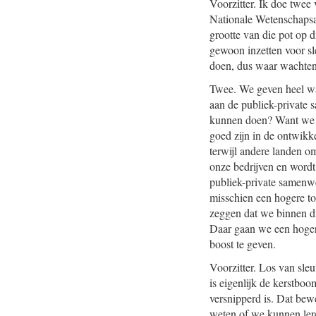
Voorzitter. Ik doe twee
Nationale Wetenschapsag
grootte van die pot op 
gewoon inzetten voor sl
doen, dus waar wachte
Twee. We geven heel w
aan de publiek-private
kunnen doen? Want we w
goed zijn in de ontwikk
terwijl andere landen 
onze bedrijven en wordt
publiek-private samenw
misschien een hogere t
zeggen dat we binnen d
Daar gaan we een hoger
boost te geven.
Voorzitter. Los van sleu
is eigenlijk de kerstboo
versnipperd is. Dat bew
weten of we kunnen lere