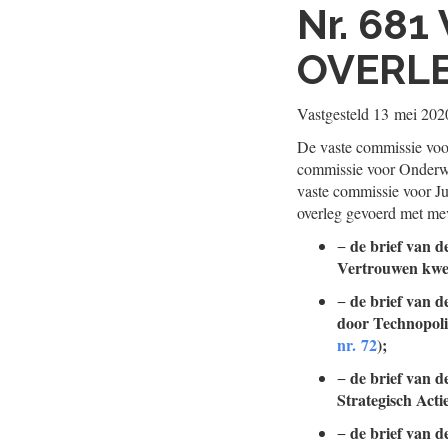
Nr. 681
OVERL
Vastgesteld
13 mei 202
De vaste commissie voo
commissie voor Onderwi
vaste commissie voor Ju
overleg gevoerd met me
de brief van d
−
Vertrouwen kwek
de brief van d
−
door Technopoli
nr. 72
);
de brief van d
−
Strategisch Acti
de brief van d
−