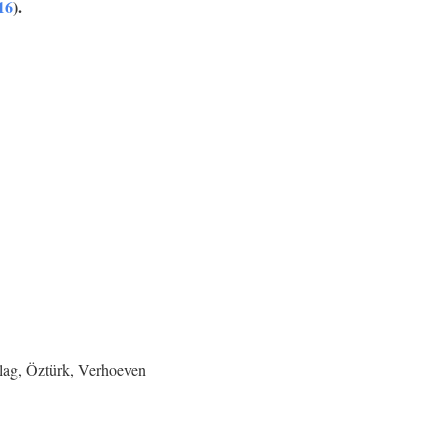
16
).
lag, Öztürk, Verhoeven