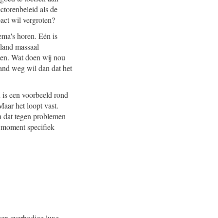
ctorenbeleid als de
act wil vergroten?
ema's horen. Eén is
sland massaal
een. Wat doen wij nou
land weg wil dan dat het
 is een voorbeeld rond
Maar het loopt vast.
n dat tegen problemen
t moment specifiek
geen overbodige luxe,