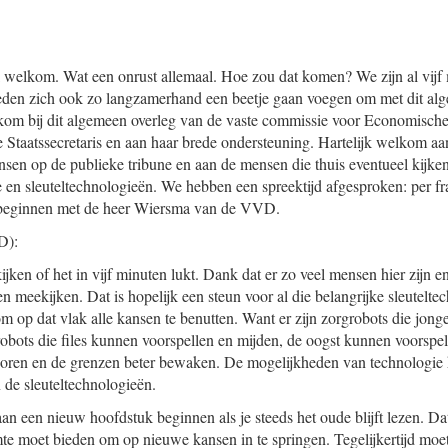
welkom. Wat een onrust allemaal. Hoe zou dat komen? We zijn al vijf m
eden zich ook zo langzamerhand een beetje gaan voegen om met dit alg
lkom bij dit algemeen overleg van de vaste commissie voor Economisch
 Staatssecretaris en aan haar brede ondersteuning. Hartelijk welkom aan
en op de publieke tribune en aan de mensen die thuis eventueel kijken.
e en sleuteltechnologieën. We hebben een spreektijd afgesproken: per fr
 beginnen met de heer Wiersma van de VVD.
):
kijken of het in vijf minuten lukt. Dank dat er zo veel mensen hier zijn 
 meekijken. Dat is hopelijk een steun voor al die belangrijke sleutelte
om op dat vlak alle kansen te benutten. Want er zijn zorgrobots die jon
robots die files kunnen voorspellen en mijden, de oogst kunnen voorspe
oren en de grenzen beter bewaken. De mogelijkheden van technologie k
 de sleuteltechnologieën.
 aan een nieuw hoofdstuk beginnen als je steeds het oude blijft lezen. Da
mte moet bieden om op nieuwe kansen in te springen. Tegelijkertijd moet