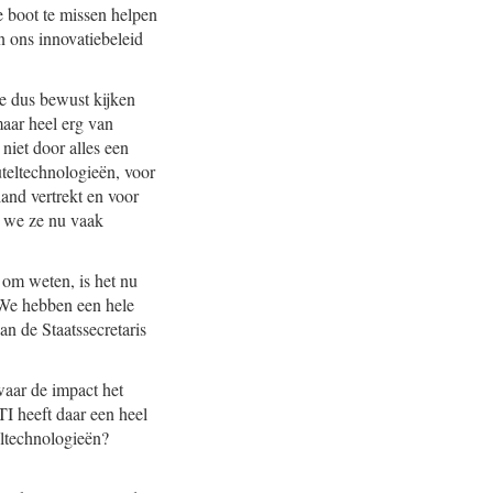
e boot te missen helpen
en ons innovatiebeleid
we dus bewust kijken
maar heel erg van
niet door alles een
uteltechnologieën, voor
land vertrekt en voor
e we ze nu vaak
 om weten, is het nu
. We hebben een hele
an de Staatssecretaris
waar de impact het
I heeft daar een heel
eltechnologieën?