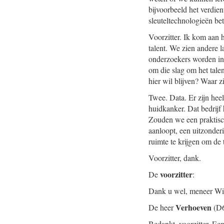
bijvoorbeeld het verdien
sleuteltechnologieën be
Voorzitter. Ik kom aan 
talent. We zien andere l
onderzoekers worden in
om die slag om het tale
hier wil blijven? Waar z
Twee. Data. Er zijn hee
huidkanker. Dat bedrijf 
Zouden we een praktisch
aanloopt, een uitzonder
ruimte te krijgen om de
Voorzitter, dank.
voorzitter
De
:
Dank u wel, meneer Wie
Verhoeven
De heer
(D6
Bedankt, voorzitter. Een