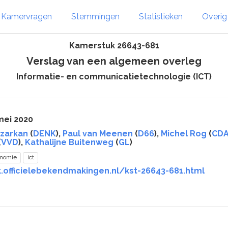
Kamervragen
Stemmingen
Statistieken
Overi
Kamerstuk 26643-681
Verslag van een algemeen overleg
Informatie- en communicatietechnologie (ICT)
mei 2020
Azarkan
(
DENK
),
Paul van Meenen
(
D66
),
Michel Rog
(
CD
(
VVD
),
Kathalijne Buitenweg
(
GL
)
onomie
ict
k.officielebekendmakingen.nl/kst-26643-681.html