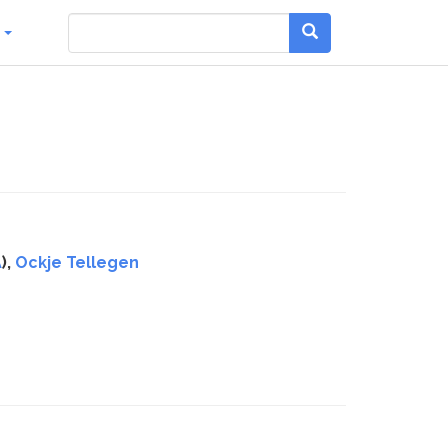
g
A
),
Ockje Tellegen