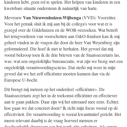
kinderen hebt, geen rol te spelen. Het helpen van kinderen in een
kwetsbare situatie ondersteun ik natuurlijk van harte.
Van Nieuwenhuizen-Wijbenga
Mevrouw
(VVD): Voorzitter.
Voor het gemak sluit ik mij aan bij de collega's voor wat er is
gezegd over de Gildehuizen en de WOB-verzoeken. Wat betreft
het terugvorderen van voorschotten aan O&O-fondsen kan ik mij
geheel vinden in de vragen die door de heer Van Weyenberg zijn
geformuleerd. Die hoef ik niet te herhalen. Het gevoel dat mij
vooral bekroop toen ik de drie brieven van de Staatssecretaris las,
was: wat een ongelofelijke bureaucratie, wat zijn we bezig met een
ongelofelijk verantwoordingscircus. Dat sterkt mij weer in mijn
gevoel dat we het zelf efficiënter moeten kunnen dan via de
Europese U-bocht.
Dit brengt mij meteen op het onderdeel «efficiënter». De
Staatssecretaris zegt het in de toekomst efficiënter en effectiever
aan te gaan pakken. Daar zijn wij het uiteraard mee eens. Echter,
hoe gaan we dat concreet doen? Ik richt mijn focus vooral op de
effectiviteit. De verantwoording is vooral kwantitatief gericht. Het
meest relevant daarbij is de vraag hoeveel mensen er
daadwerkelijk duurzaam aan het werk zijn geholpen. Als eerste