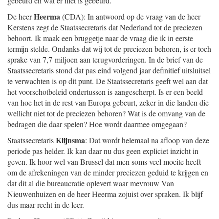
gebeurd en wat er niet is gebeurd.
Heerma
De heer
(CDA): In antwoord op de vraag van de heer
Kerstens zegt de Staatssecretaris dat Nederland tot de preciezen
behoort. Ik maak een bruggetje naar de vraag die ik in eerste
termijn stelde. Ondanks dat wij tot de preciezen behoren, is er toch
sprake van 7,7 miljoen aan terugvorderingen. In de brief van de
Staatssecretaris stond dat pas eind volgend jaar definitief uitsluitsel
te verwachten is op dit punt. De Staatssecretaris geeft wel aan dat
het voorschotbeleid ondertussen is aangescherpt. Is er een beeld
van hoe het in de rest van Europa gebeurt, zeker in die landen die
wellicht niet tot de preciezen behoren? Wat is de omvang van de
bedragen die daar spelen? Hoe wordt daarmee omgegaan?
Klijnsma
Staatssecretaris
: Dat wordt helemaal na afloop van deze
periode pas helder. Ik kan daar nu dus geen expliciet inzicht in
geven. Ik hoor wel van Brussel dat men soms veel moeite heeft
om de afrekeningen van de minder preciezen geduid te krijgen en
dat dit al die bureaucratie oplevert waar mevrouw Van
Nieuwenhuizen en de heer Heerma zojuist over spraken. Ik blijf
dus maar recht in de leer.