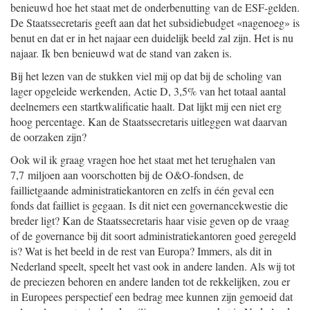
benieuwd hoe het staat met de onderbenutting van de ESF-gelden.
De Staatssecretaris geeft aan dat het subsidiebudget «nagenoeg» is
benut en dat er in het najaar een duidelijk beeld zal zijn. Het is nu
najaar. Ik ben benieuwd wat de stand van zaken is.
Bij het lezen van de stukken viel mij op dat bij de scholing van
lager opgeleide werkenden, Actie D, 3,5% van het totaal aantal
deelnemers een startkwalificatie haalt. Dat lijkt mij een niet erg
hoog percentage. Kan de Staatssecretaris uitleggen wat daarvan
de oorzaken zijn?
Ook wil ik graag vragen hoe het staat met het terughalen van
7,7 miljoen aan voorschotten bij de O&O-fondsen, de
faillietgaande administratiekantoren en zelfs in één geval een
fonds dat failliet is gegaan. Is dit niet een governancekwestie die
breder ligt? Kan de Staatssecretaris haar visie geven op de vraag
of de governance bij dit soort administratiekantoren goed geregeld
is? Wat is het beeld in de rest van Europa? Immers, als dit in
Nederland speelt, speelt het vast ook in andere landen. Als wij tot
de preciezen behoren en andere landen tot de rekkelijken, zou er
in Europees perspectief een bedrag mee kunnen zijn gemoeid dat