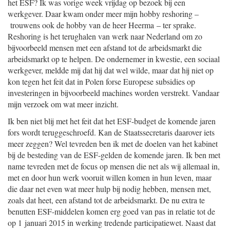
het ESF? Ik was vorige week vrijdag op bezoek bij een
werkgever. Daar kwam onder meer mijn hobby reshoring –
trouwens ook de hobby van de heer Heerma – ter sprake.
Reshoring is het terughalen van werk naar Nederland om zo
bijvoorbeeld mensen met een afstand tot de arbeidsmarkt die
arbeidsmarkt op te helpen. De ondernemer in kwestie, een sociaal
werkgever, meldde mij dat hij dat wel wilde, maar dat hij niet op
kon tegen het feit dat in Polen forse Europese subsidies op
investeringen in bijvoorbeeld machines worden verstrekt. Vandaar
mijn verzoek om wat meer inzicht.
Ik ben niet blij met het feit dat het ESF-budget de komende jaren
fors wordt teruggeschroefd. Kan de Staatssecretaris daarover iets
meer zeggen? Wel tevreden ben ik met de doelen van het kabinet
bij de besteding van de ESF-gelden de komende jaren. Ik ben met
name tevreden met de focus op mensen die net als wij allemaal in,
met en door hun werk vooruit willen komen in hun leven, maar
die daar net even wat meer hulp bij nodig hebben, mensen met,
zoals dat heet, een afstand tot de arbeidsmarkt. De nu extra te
benutten ESF-middelen komen erg goed van pas in relatie tot de
op 1 januari 2015 in werking tredende participatiewet. Naast dat