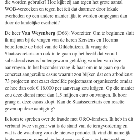
die worden gebruikt? Hoe kijkt zij aan tegen het grote aantal
WOB-verzoeken en tegen het feit dat daarmee door lokale
overheden op een andere manier lijkt te worden omgegaan dan
door de landelijke overheid?
Van Weyenberg
De heer
(D66): Voorzitter. Om te beginnen sluit
ik mij aan bij de vragen van de heren Kerstens en Heerma
betreffende de brief van de Gildehuizen. Ik vraag de
Staatssecretaris om ook in te gaan op het beeld dat vooral
subsidieadviseurs buitengewoon gelukkig worden van deze
aanvragen. In het bijzonder vraag ik haar om in te gaan op de
concreet aangereikte casus waaruit zou blijken dat een arbodienst
73 projecten met exact dezelfde projectnaam organiseerde omdat
ze hoe dan ook € 18.000 per aanvraag zou krijgen. Op die manier
zou deze dienst meer dan 1,5 miljoen euro ontvangen. Ik hoor
graag of deze casus klopt. Kan de Staatssecretaris een reactie
geven op deze aantijging?
Ik kom te spreken over de fraude met O&O-fondsen. Ik heb in dit
verband twee vragen: wat is de stand van de terugvordering en
wat is de waarborg voor de nieuwe periode. Ik vind dit namelijk
buitengewoon vreemd: je bent een cao-fonds, je krijgt geld en