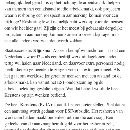
belangrijk deel gericht is op het richting de arbeidsmarkt helpen
van mensen met een afstand tot die arbeidsmarkt, ook projecten
waarin reshoring een rol speelt in aanmerking komen voor een
bijdrage? Reshoring levert namelijk echt werk op voor de mensen
om wie het hier gaat. Zij zijn er het meest bij gebaat als dergelijke
projecten in aanmerking kunnen komen voor een bijdrage, mits
aan alle andere voorwaarden wordt voldaan.
Klijnsma
Staatssecretaris
: Als een bedrijf wil reshoren – is dat een
Nederlands woord? – als een bedrijf werk uit lagelonenlanden
terug wil halen naar Nederland, en daarvoor extra personeel nodig
heeft, dienen gemeenten te zorgen voor dat extra personeel. Als
het gaat om werkloze jongeren of mensen met een afstand tot de
arbeidsmarkt, kan vanuit het ESF ondersteuning bij de
arbeidstoeleiding gestalte krijgen. Wat dat betreft wordt de heer
Kerstens op zijn wenken bediend.
Kerstens
De heer
(PvdA): Laat ik het concreter stellen. Stel dat er
een aanvraag wordt gedaan voor ESF-subsidie. Het reshoren van
werkzaamheden maakt onderdeel uit van die aanvraag. Een
gedeelte van de aanvraag betreft geld voor het reshoren zelf,
vanuit de gedachte dat dit reshoren vervolgens plekken oplevert