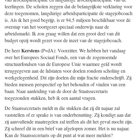
leerlingen. De scholen zeggen dat de belangrijkste verklaring voor
deze toegenomen, langdurige arbeidsparticipatie de stagejobcoach
is. Als ik het goed begrijp, is er 94,5 miljoen beschikbaar voor de
overstap van het voortgezet speciaal onderwijs naar de
arbeidsmarkt. Ik zou graag willen dat een groot deel van dit
budget opzij wordt gezet voor de inzet van de stagejobcoach.
Kerstens
De heer
(PvdA): Voorzitter. We hebben het vandaag
over het Europees Sociaal Fonds, een van de zogenoemde
structuurfondsen van de Europese Unie waarmee geld wordt
teruggegeven aan de lidstaten voor doelen rondom scholing en
werkgelegenheid. Dit zijn doelen die mijn fractie onderschrijft. Zij
bieden mensen perspectief op het behouden of vinden van een
baan. Naar aanleiding van de door de Staatssecretaris
toegezonden stukken, heb ik een aantal vragen.
De Staatssecretaris meldt in die stukken dat zij dit najaar zal
vaststellen of er sprake is van onderbenutting. Zij kondigt aan dat
zij aanvullende maatregelen zal treffen als dit het geval mocht zijn.
Zij schreef dit in een brief van afgelopen zomer. Het is nu najaar.
Kan de Staatssecretaris op dit punt al wat meer melden?