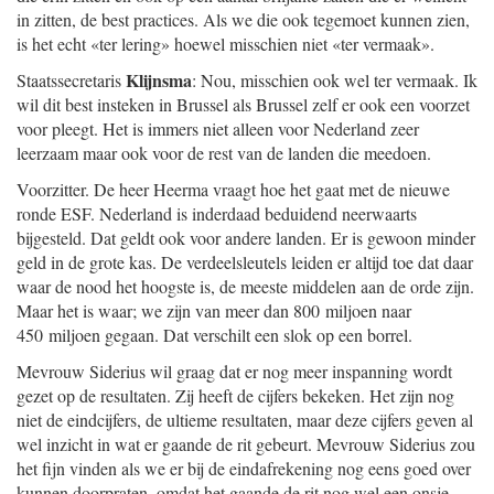
in zitten, de best practices. Als we die ook tegemoet kunnen zien,
is het echt «ter lering» hoewel misschien niet «ter vermaak».
Klijnsma
Staatssecretaris
: Nou, misschien ook wel ter vermaak. Ik
wil dit best insteken in Brussel als Brussel zelf er ook een voorzet
voor pleegt. Het is immers niet alleen voor Nederland zeer
leerzaam maar ook voor de rest van de landen die meedoen.
Voorzitter. De heer Heerma vraagt hoe het gaat met de nieuwe
ronde ESF. Nederland is inderdaad beduidend neerwaarts
bijgesteld. Dat geldt ook voor andere landen. Er is gewoon minder
geld in de grote kas. De verdeelsleutels leiden er altijd toe dat daar
waar de nood het hoogste is, de meeste middelen aan de orde zijn.
Maar het is waar; we zijn van meer dan 800 miljoen naar
450 miljoen gegaan. Dat verschilt een slok op een borrel.
Mevrouw Siderius wil graag dat er nog meer inspanning wordt
gezet op de resultaten. Zij heeft de cijfers bekeken. Het zijn nog
niet de eindcijfers, de ultieme resultaten, maar deze cijfers geven al
wel inzicht in wat er gaande de rit gebeurt. Mevrouw Siderius zou
het fijn vinden als we er bij de eindafrekening nog eens goed over
kunnen doorpraten, omdat het gaande de rit nog wel een onsje