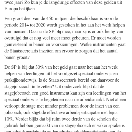
twee jaar? Zo kun je de langdurige effecten van deze gelden uit
Europa bekijken.
Een groot deel van de 450 miljoen die beschikbaar is voor de
periode 2014 tot 2020 wordt gestoken in het aan het werk helpen
van mensen. Daar is de SP blij mee, maar zij is er ook heilig van
overtuigd dat er nog veel meer moet gebeuren. Er moet worden
geïnvesteerd in banen en voorzieningen. Welke instrumenten gaat
de Staatssecretaris inzetten om ervoor te zorgen dat het aantal
banen groeit?
De SP is blij dat 30% van het geld gaat naar het aan het werk
helpen van leerlingen uit het voortgezet speciaal onderwijs en
praktijkonderwijs. Is de Staatssecretaris bereid om daarvoor de
stagejobcoach in te zetten? Uit onderzoek blijkt dat de
stagejobcoach een goed instrument kan zijn om leerlingen van het
speciaal onderwijs te begeleiden naar de arbeidsmarkt. Niet alleen
verloopt de stage met minder problemen door de inzet van een
jobcoach, ook stijgt de effectieve arbeidsparticipatie met bijna
10%. Verder blijkt dat bij ruim twee derde van de scholen die
gebruik hebben gemaakt van de stagejobcoach er vaker sprake is
van arbeidsparticipatie en langdurige arbeidsparticipatie van de