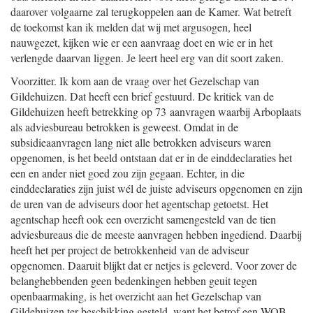
daarover volgaarne zal terugkoppelen aan de Kamer. Wat betreft
de toekomst kan ik melden dat wij met argusogen, heel
nauwgezet, kijken wie er een aanvraag doet en wie er in het
verlengde daarvan liggen. Je leert heel erg van dit soort zaken.
Voorzitter. Ik kom aan de vraag over het Gezelschap van
Gildehuizen. Dat heeft een brief gestuurd. De kritiek van de
Gildehuizen heeft betrekking op 73 aanvragen waarbij Arboplaats
als adviesbureau betrokken is geweest. Omdat in de
subsidieaanvragen lang niet alle betrokken adviseurs waren
opgenomen, is het beeld ontstaan dat er in de einddeclaraties het
een en ander niet goed zou zijn gegaan. Echter, in die
einddeclaraties zijn juist wél de juiste adviseurs opgenomen en zijn
de uren van de adviseurs door het agentschap getoetst. Het
agentschap heeft ook een overzicht samengesteld van de tien
adviesbureaus die de meeste aanvragen hebben ingediend. Daarbij
heeft het per project de betrokkenheid van de adviseur
opgenomen. Daaruit blijkt dat er netjes is geleverd. Voor zover de
belanghebbenden geen bedenkingen hebben geuit tegen
openbaarmaking, is het overzicht aan het Gezelschap van
Gildehuizen ter beschikking gesteld, want het betrof een WOB-