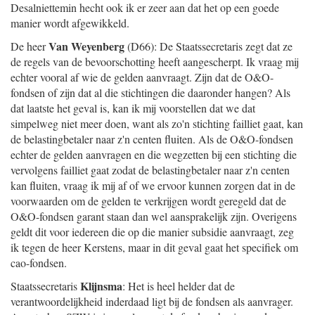
Desalniettemin hecht ook ik er zeer aan dat het op een goede
manier wordt afgewikkeld.
Van Weyenberg
De heer
(D66): De Staatssecretaris zegt dat ze
de regels van de bevoorschotting heeft aangescherpt. Ik vraag mij
echter vooral af wie de gelden aanvraagt. Zijn dat de O&O-
fondsen of zijn dat al die stichtingen die daaronder hangen? Als
dat laatste het geval is, kan ik mij voorstellen dat we dat
simpelweg niet meer doen, want als zo'n stichting failliet gaat, kan
de belastingbetaler naar z'n centen fluiten. Als de O&O-fondsen
echter de gelden aanvragen en die wegzetten bij een stichting die
vervolgens failliet gaat zodat de belastingbetaler naar z'n centen
kan fluiten, vraag ik mij af of we ervoor kunnen zorgen dat in de
voorwaarden om de gelden te verkrijgen wordt geregeld dat de
O&O-fondsen garant staan dan wel aansprakelijk zijn. Overigens
geldt dit voor iedereen die op die manier subsidie aanvraagt, zeg
ik tegen de heer Kerstens, maar in dit geval gaat het specifiek om
cao-fondsen.
Klijnsma
Staatssecretaris
: Het is heel helder dat de
verantwoordelijkheid inderdaad ligt bij de fondsen als aanvrager.