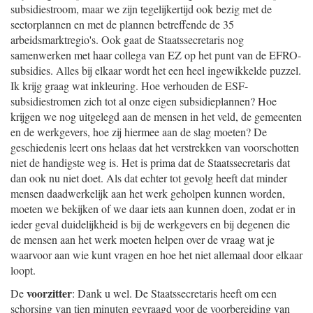
subsidiestroom, maar we zijn tegelijkertijd ook bezig met de
sectorplannen en met de plannen betreffende de 35
arbeidsmarktregio's. Ook gaat de Staatssecretaris nog
samenwerken met haar collega van EZ op het punt van de EFRO-
subsidies. Alles bij elkaar wordt het een heel ingewikkelde puzzel.
Ik krijg graag wat inkleuring. Hoe verhouden de ESF-
subsidiestromen zich tot al onze eigen subsidieplannen? Hoe
krijgen we nog uitgelegd aan de mensen in het veld, de gemeenten
en de werkgevers, hoe zij hiermee aan de slag moeten? De
geschiedenis leert ons helaas dat het verstrekken van voorschotten
niet de handigste weg is. Het is prima dat de Staatssecretaris dat
dan ook nu niet doet. Als dat echter tot gevolg heeft dat minder
mensen daadwerkelijk aan het werk geholpen kunnen worden,
moeten we bekijken of we daar iets aan kunnen doen, zodat er in
ieder geval duidelijkheid is bij de werkgevers en bij degenen die
de mensen aan het werk moeten helpen over de vraag wat je
waarvoor aan wie kunt vragen en hoe het niet allemaal door elkaar
loopt.
voorzitter
De
: Dank u wel. De Staatssecretaris heeft om een
schorsing van tien minuten gevraagd voor de voorbereiding van