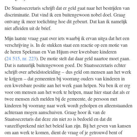
De Staatssecretaris schrijft dat er geld gaat naar het bestrijden van
discriminatie. Dat vind ik een buitengewoon nobel doel. Graag
ontvang ik meer toelichting hoe dit gebeurt. Dat kan ik namelijk
niet afleiden uit de brief.
Mijn laatste vraag gaat over iets waarbij ik ervan uitga dat het een
verschrijving is. In de stukken staat een reactie op een motie van
de heren Spekman en Van Hijum over kwetsbare kinderen
(
24 515, nr. 223
). De motie stelt dat daar geld naartoe moet gaan.
Dat is natuurlijk buitengewoon goed. De Staatssecretaris echter
schrijft over arbeidstoeleiding – dus geld om mensen aan het werk
te krijgen – dat gemeenten bij voorrang ouders van kinderen in
een kwetsbare positie aan het werk gaan helpen. Nu ben ik er erg
voor om mensen aan het werk te helpen, maar hier staat dat als er
twee mensen zich melden bij de gemeente, de persoon met
kinderen bij voorrang naar werk wordt geholpen en alleenstaanden
achteraan mogen aanschuiven. Graag hoor ik van de
Staatssecretaris dat deze zin niet zo is bedoeld en dat dit
vanzelfsprekend niet het beleid kan zijn. Bij het geven van kansen
om aan werk te komen, dient de vraag of je getrouwd bent of