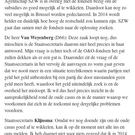
Agentschap SZW is in overleg met de fondsen bezig om de
subsidies zo goed mogelijk af te wikkelen. Daardoor kan nog zo
veel mogelijk in Brussel worden gedeclareerd. In 2014 wordt
helder en duidelijk hoe hoog de restschuld zou kunnen zijn. SZW
gaat dan samen met de fondsen naar de oplossing zoeken.
Van Weyenberg
De heer
(D66): Deze zaak loopt nog, dus
misschien is de Staatssecretaris daarom niet heel precies in haar
antwoord. Mijn vraag is echter toch of de O&O-fondsen het gat
zullen dekken als er een gat is. Daaronder zit de vraag of de
Staatssecretaris in het vervolg de aanvragen zo vorm gaat geven
dat we nooit meer in een situatie terechtkomen waarin partijen met
geld het geld uitbesteden bij een partij die door misstanden geen
geld meer heeft, waardoor het geld uiteindelijk zoek is en de
overheid het misloopt. Ik wil dus heel precies inzicht in de
aansprakelijkheid rond de oude casus en in de manier waarop we
voorkomen dat zich in de toekomst nog dergelijke problemen
voordoen.
Klijnsma
Staatssecretaris
: Omdat we nog doende zijn om de oude
casus goed af te wikkelen, kan ik op dit moment niet alle ins en
outs melden. Ik heb daarnet niet voor niets gezegd dat ik in 2014