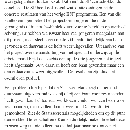
werkgelegenheid fouten bevat. Dat vindt de SP een schokkende
conclusie. De SP heeft ook nogal wat kanttekeningen bij de
concrete resultaten van het vorige ESF-programma. Een van die
kanttekeningen betreft het project om jongeren die in de
gevangenis of in een tbs-kliniek zitten voor te bereiden op werk of
scholing. Er hebben weliswaar heel veel jongeren meegedaan aan
dit project, maar slechts een op de vijf heeft uiteindelijk een baan
gevonden en daarvan is de helft weer uitgevallen. Uit analyse van
het project over de aansluiting van het speciaal onderwijs op de
arbeidsmarkt blijkt dat slechts een op de drie jongeren het traject
heeft afgemaakt.
36% daarvan heeft een baan gevonden maar een
derde daarvan is weer uitgevallen. De resultaten zijn dus niet
overal even positief.
Een probleem hierbij is dat de Staatssecretaris zegt dat iemand
duurzaam uitgestroomd is als hij of zij een baan voor zes maanden
heeft gevonden. Echter, veel werklozen vinden wel een baan voor
zes maanden, maar vallen daarna weer uit. Dat wordt niet
gemonitord. Ziet de Staatssecretaris mogelijkheden om op dit punt
duidelijkheid te verschaffen? Kan zij duidelijk maken hoe het deze
mensen vergaat, niet alleen na dat halfjaar maar ook na een of