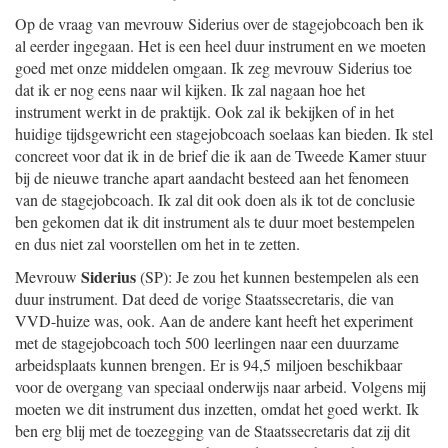
Op de vraag van mevrouw Siderius over de stagejobcoach ben ik
al eerder ingegaan. Het is een heel duur instrument en we moeten
goed met onze middelen omgaan. Ik zeg mevrouw Siderius toe
dat ik er nog eens naar wil kijken. Ik zal nagaan hoe het
instrument werkt in de praktijk. Ook zal ik bekijken of in het
huidige tijdsgewricht een stagejobcoach soelaas kan bieden. Ik stel
concreet voor dat ik in de brief die ik aan de Tweede Kamer stuur
bij de nieuwe tranche apart aandacht besteed aan het fenomeen
van de stagejobcoach. Ik zal dit ook doen als ik tot de conclusie
ben gekomen dat ik dit instrument als te duur moet bestempelen
en dus niet zal voorstellen om het in te zetten.
Siderius
Mevrouw
(SP): Je zou het kunnen bestempelen als een
duur instrument. Dat deed de vorige Staatssecretaris, die van
VVD-huize was, ook. Aan de andere kant heeft het experiment
met de stagejobcoach toch 500 leerlingen naar een duurzame
arbeidsplaats kunnen brengen. Er is 94,5 miljoen beschikbaar
voor de overgang van speciaal onderwijs naar arbeid. Volgens mij
moeten we dit instrument dus inzetten, omdat het goed werkt. Ik
ben erg blij met de toezegging van de Staatssecretaris dat zij dit