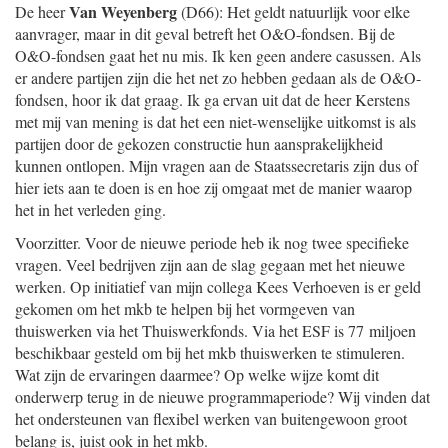
Van Weyenberg
De heer
(D66): Het geldt natuurlijk voor elke
aanvrager, maar in dit geval betreft het O&O-fondsen. Bij de
O&O-fondsen gaat het nu mis. Ik ken geen andere casussen. Als
er andere partijen zijn die het net zo hebben gedaan als de O&O-
fondsen, hoor ik dat graag. Ik ga ervan uit dat de heer Kerstens
met mij van mening is dat het een niet-wenselijke uitkomst is als
partijen door de gekozen constructie hun aansprakelijkheid
kunnen ontlopen. Mijn vragen aan de Staatssecretaris zijn dus of
hier iets aan te doen is en hoe zij omgaat met de manier waarop
het in het verleden ging.
Voorzitter. Voor de nieuwe periode heb ik nog twee specifieke
vragen. Veel bedrijven zijn aan de slag gegaan met het nieuwe
werken. Op initiatief van mijn collega Kees Verhoeven is er geld
gekomen om het mkb te helpen bij het vormgeven van
thuiswerken via het Thuiswerkfonds. Via het ESF is 77 miljoen
beschikbaar gesteld om bij het mkb thuiswerken te stimuleren.
Wat zijn de ervaringen daarmee? Op welke wijze komt dit
onderwerp terug in de nieuwe programmaperiode? Wij vinden dat
het ondersteunen van flexibel werken van buitengewoon groot
belang is, juist ook in het mkb.