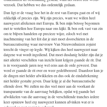
verzoek. Dat hebben we dus ordentelijk gedaan.
Dan ligt er de vraag hoe het in de rest van Europa gaat en of wij
rekkelijk of precies zijn. Wij zijn precies, want we willen heel
nauwgezet afrekenen met Europa. Ik ben mijn betoog begonnen
met te vertellen hoe Europa naar ons kijkt. Ik ben ook vast van zin
om te blijven handelen op precieze wijze, edoch wel met
inachtneming van het feit dat je niet moet doorschieten in de
bureaucratisering waar mevrouw Van Nieuwenhuizen zojuist
terecht de vinger op legde. Wij kijken dus heel nauwgezet naar
datgene wat wordt ingediend. Dat moet dusdanig helder zijn dat je
niet allerlei verschillen van inzicht kunt krijgen gaande de rit. Dat
is in voorgaande jaren nog wel eens aan de orde geweest. Dan
werd er gaande de rit over en weer gedelibereerd. Daardoor kun je
de dingen niet helder afwikkelen en dus ook de eindafrekening
niet helder gestalte geven. Daar krijg je al die bureaucratische
ellende door. We zullen nu dus veel meer aan de voorkant de
transparantie van de aanvraag bekijken, opdat wij gaande het
afwikkelen van die aanvraag in de verschillende tranches iedere
keer opnieuw heel erg nauwgezet kunnen afvinken wat er is