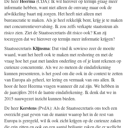
Heerma
De heer
(CDA): Ik wil hierover op termijn graag meer
informatie hebben, want niet alleen de omvang maar ook de
afwikkeling baart mij zorgen. Het heeft niet alleen met
bureaucratie te maken. Als je heel rekkelijk bent, krijg je te maken
met concurrentievervalsing. Ik zou zelfs verkapte staatssteun als
risico zien. Ziet de Staatssecretaris dit risico ook? Kan zij
toezeggen dat we hierover op termijn meer informatie krijgen?
Klijnsma
Staatssecretaris
: Dat vind ik sowieso zeer de moeite
waard, want het heeft ook te maken met reshoring en met de
vraag hoe het gaat met landen onderling en of je kunt rekenen op
curieuze concurrentie. Als we zo meteen de eindafrekening
kunnen presenteren, is het goed om die ook in de context te zetten
van Europa als geheel, ter lering en vermaak van ons allen. Ik
hoor de heer Heerma vragen wanneer dit zal zijn. We hebben in
de jaarcijfers 2014 de laatste eindafrekening. Ik denk dat we in
2015 nauwgezet inzicht kunnen bieden.
Kerstens
De heer
(PvdA): Als de Staatssecretaris ons toch een
overzicht gaat geven van de manier waarop het in de rest van
Europa is geregeld, wil ik ook zicht krijgen op de curieuze zaken
die erin zitten en ook op een aantal briljante zaken die er wellicht