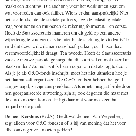
maakt een stichting. Die stichting voert het werk uit en gaat om
wat voor reden dan ook failliet. Wie is er dan aansprakelijk? Niet
het cao-fonds, niet de sociale partners, nee, de belastingbetaler
mag voor tientallen miljoenen de rekening fourneren. Ten eerste.
Heeft de Staatssecretaris manieren om dit geld op een andere
wijze terug te vorderen, als het niet bij de stichting te vinden is? Ik
vind dat degene die de aanvraag heeft gedaan, een bijzondere
verantwoordelijkheid draagt. Ten tweede. Heeft de Staatssecretaris
voor de nieuwe periode geborgd dat dit soort zaken niet meer kan
plaatsvinden? Zo niet, wil ik haar vragen om dat alsnog te doen.
Als je je als O&O-fonds inschrijft, moet het niet uitmaken hoe je
het daarna zelf organiseert. De O&O-fondsen hebben het geld
aangevraagd, zij zijn aanspreekbaar. Als er iets misgaat bij de door
hen georganiseerde uitvoering, zijn zij ook degenen die maar met
de euro's moeten komen. Er ligt daar niet voor niets een half
miljard op de plank.
Kerstens
De heer
(PvdA): Geldt wat de heer Van Weyenberg
zegt alleen voor O&O-fondsen of is hij van mening dat het voor
elke aanvrager zou moeten gelden?