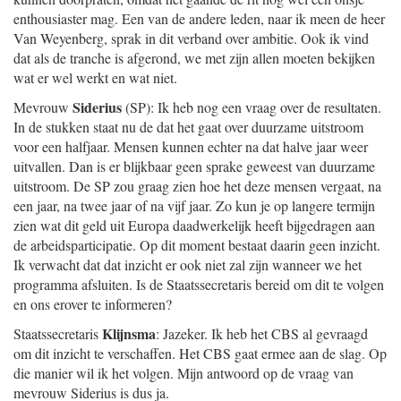
enthousiaster mag. Een van de andere leden, naar ik meen de heer
Van Weyenberg, sprak in dit verband over ambitie. Ook ik vind
dat als de tranche is afgerond, we met zijn allen moeten bekijken
wat er wel werkt en wat niet.
Siderius
Mevrouw
(SP): Ik heb nog een vraag over de resultaten.
In de stukken staat nu de dat het gaat over duurzame uitstroom
voor een halfjaar. Mensen kunnen echter na dat halve jaar weer
uitvallen. Dan is er blijkbaar geen sprake geweest van duurzame
uitstroom. De SP zou graag zien hoe het deze mensen vergaat, na
een jaar, na twee jaar of na vijf jaar. Zo kun je op langere termijn
zien wat dit geld uit Europa daadwerkelijk heeft bijgedragen aan
de arbeidsparticipatie. Op dit moment bestaat daarin geen inzicht.
Ik verwacht dat dat inzicht er ook niet zal zijn wanneer we het
programma afsluiten. Is de Staatssecretaris bereid om dit te volgen
en ons erover te informeren?
Klijnsma
Staatssecretaris
: Jazeker. Ik heb het CBS al gevraagd
om dit inzicht te verschaffen. Het CBS gaat ermee aan de slag. Op
die manier wil ik het volgen. Mijn antwoord op de vraag van
mevrouw Siderius is dus ja.