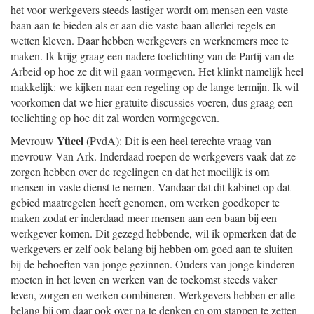
het voor werkgevers steeds lastiger wordt om mensen een vaste
baan aan te bieden als er aan die vaste baan allerlei regels en
wetten kleven. Daar hebben werkgevers en werknemers mee te
maken. Ik krijg graag een nadere toelichting van de Partij van de
Arbeid op hoe ze dit wil gaan vormgeven. Het klinkt namelijk heel
makkelijk: we kijken naar een regeling op de lange termijn. Ik wil
voorkomen dat we hier gratuite discussies voeren, dus graag een
toelichting op hoe dit zal worden vormgegeven.
Yücel
Mevrouw
(PvdA): Dit is een heel terechte vraag van
mevrouw Van Ark. Inderdaad roepen de werkgevers vaak dat ze
zorgen hebben over de regelingen en dat het moeilijk is om
mensen in vaste dienst te nemen. Vandaar dat dit kabinet op dat
gebied maatregelen heeft genomen, om werken goedkoper te
maken zodat er inderdaad meer mensen aan een baan bij een
werkgever komen. Dit gezegd hebbende, wil ik opmerken dat de
werkgevers er zelf ook belang bij hebben om goed aan te sluiten
bij de behoeften van jonge gezinnen. Ouders van jonge kinderen
moeten in het leven en werken van de toekomst steeds vaker
leven, zorgen en werken combineren. Werkgevers hebben er alle
belang bij om daar ook over na te denken en om stappen te zetten