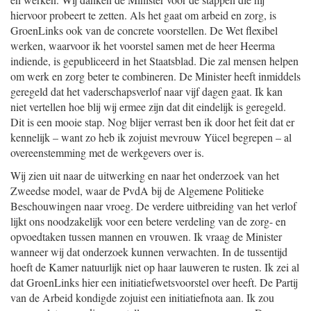
hiervoor probeert te zetten. Als het gaat om arbeid en zorg, is
GroenLinks ook van de concrete voorstellen. De Wet flexibel
werken, waarvoor ik het voorstel samen met de heer Heerma
indiende, is gepubliceerd in het Staatsblad. Die zal mensen helpen
om werk en zorg beter te combineren. De Minister heeft inmiddels
geregeld dat het vaderschapsverlof naar vijf dagen gaat. Ik kan
niet vertellen hoe blij wij ermee zijn dat dit eindelijk is geregeld.
Dit is een mooie stap. Nog blijer verrast ben ik door het feit dat er
kennelijk – want zo heb ik zojuist mevrouw Yücel begrepen – al
overeenstemming met de werkgevers over is.
Wij zien uit naar de uitwerking en naar het onderzoek van het
Zweedse model, waar de PvdA bij de Algemene Politieke
Beschouwingen naar vroeg. De verdere uitbreiding van het verlof
lijkt ons noodzakelijk voor een betere verdeling van de zorg- en
opvoedtaken tussen mannen en vrouwen. Ik vraag de Minister
wanneer wij dat onderzoek kunnen verwachten. In de tussentijd
hoeft de Kamer natuurlijk niet op haar lauweren te rusten. Ik zei al
dat GroenLinks hier een initiatiefwetsvoorstel over heeft. De Partij
van de Arbeid kondigde zojuist een initiatiefnota aan. Ik zou