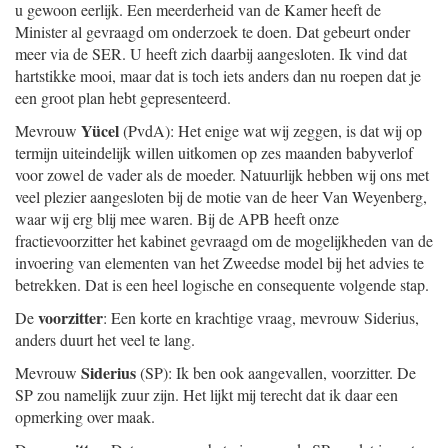
u gewoon eerlijk. Een meerderheid van de Kamer heeft de
Minister al gevraagd om onderzoek te doen. Dat gebeurt onder
meer via de SER. U heeft zich daarbij aangesloten. Ik vind dat
hartstikke mooi, maar dat is toch iets anders dan nu roepen dat je
een groot plan hebt gepresenteerd.
Yücel
Mevrouw
(PvdA): Het enige wat wij zeggen, is dat wij op
termijn uiteindelijk willen uitkomen op zes maanden babyverlof
voor zowel de vader als de moeder. Natuurlijk hebben wij ons met
veel plezier aangesloten bij de motie van de heer Van Weyenberg,
waar wij erg blij mee waren. Bij de APB heeft onze
fractievoorzitter het kabinet gevraagd om de mogelijkheden van de
invoering van elementen van het Zweedse model bij het advies te
betrekken. Dat is een heel logische en consequente volgende stap.
voorzitter
De
: Een korte en krachtige vraag, mevrouw Siderius,
anders duurt het veel te lang.
Siderius
Mevrouw
(SP): Ik ben ook aangevallen, voorzitter. De
SP zou namelijk zuur zijn. Het lijkt mij terecht dat ik daar een
opmerking over maak.