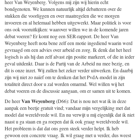
heer Van Weyenberg. Volgens mij zijn wij hierin echt
bondgenoten. We kunnen natuurlijk altijd debatteren over de
stukken die voorliggen en over maatregelen die we morgen
invoeren en al helemaal hebben uitgewerkt. Maar politiek is voor
ons ook vooruitkijken: waarover willen we in de komende jaren
debat voeren? Er komt nog een SER-rapport. De heer Van
Weyenberg heeft nota bene zelf een motie ingediend waarin werd
gevraagd om een advies over arbeid en zorg. Ik denk dat het heel
logisch is als hij dan zelf alvast zijn positie markeert, of die in ieder
geval uitdenkt. Daar is de Partij van de Arbeid nu mee bezig, en
dit is onze inzet. Wij zullen het zeker verder uitwerken. En daarbij
zijn wij niet zo naïef om te denken dat het PvdA-model in zijn
totaliteit direct door u zal worden omarmd. Wel willen wij het
debat voeren en de discussie aangaan, om er samen uit te komen.
Van Weyenberg
De heer
(D66): Dat is nou net wat ik in deze
aanpak een beetje gratuit vind; vandaar mijn vergelijking met dat
model dat wereldvrede wil. En nu verwijt u mij eigenlijk dat ik niet
naast u ga staan en ga roepen dat ik ook graag wereldvrede wil.
Het probleem is dat dat ons geen steek verder helpt. Ik heb
gewoon een concrete vraag. Ik wil graag met u verder, dus weest