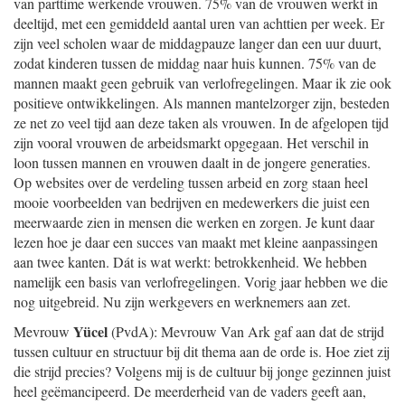
van parttime werkende vrouwen. 75% van de vrouwen werkt in
deeltijd, met een gemiddeld aantal uren van achttien per week. Er
zijn veel scholen waar de middagpauze langer dan een uur duurt,
zodat kinderen tussen de middag naar huis kunnen. 75% van de
mannen maakt geen gebruik van verlofregelingen. Maar ik zie ook
positieve ontwikkelingen. Als mannen mantelzorger zijn, besteden
ze net zo veel tijd aan deze taken als vrouwen. In de afgelopen tijd
zijn vooral vrouwen de arbeidsmarkt opgegaan. Het verschil in
loon tussen mannen en vrouwen daalt in de jongere generaties.
Op websites over de verdeling tussen arbeid en zorg staan heel
mooie voorbeelden van bedrijven en medewerkers die juist een
meerwaarde zien in mensen die werken en zorgen. Je kunt daar
lezen hoe je daar een succes van maakt met kleine aanpassingen
aan twee kanten. Dát is wat werkt: betrokkenheid. We hebben
namelijk een basis van verlofregelingen. Vorig jaar hebben we die
nog uitgebreid. Nu zijn werkgevers en werknemers aan zet.
Yücel
Mevrouw
(PvdA): Mevrouw Van Ark gaf aan dat de strijd
tussen cultuur en structuur bij dit thema aan de orde is. Hoe ziet zij
die strijd precies? Volgens mij is de cultuur bij jonge gezinnen juist
heel geëmancipeerd. De meerderheid van de vaders geeft aan,