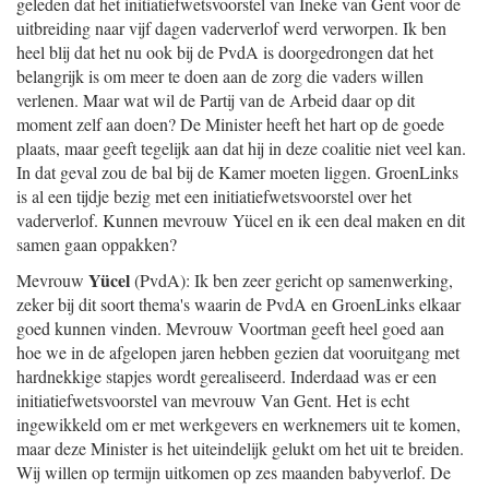
geleden dat het initiatiefwetsvoorstel van Ineke van Gent voor de
uitbreiding naar vijf dagen vaderverlof werd verworpen. Ik ben
heel blij dat het nu ook bij de PvdA is doorgedrongen dat het
belangrijk is om meer te doen aan de zorg die vaders willen
verlenen. Maar wat wil de Partij van de Arbeid daar op dit
moment zelf aan doen? De Minister heeft het hart op de goede
plaats, maar geeft tegelijk aan dat hij in deze coalitie niet veel kan.
In dat geval zou de bal bij de Kamer moeten liggen. GroenLinks
is al een tijdje bezig met een initiatiefwetsvoorstel over het
vaderverlof. Kunnen mevrouw Yücel en ik een deal maken en dit
samen gaan oppakken?
Yücel
Mevrouw
(PvdA): Ik ben zeer gericht op samenwerking,
zeker bij dit soort thema's waarin de PvdA en GroenLinks elkaar
goed kunnen vinden. Mevrouw Voortman geeft heel goed aan
hoe we in de afgelopen jaren hebben gezien dat vooruitgang met
hardnekkige stapjes wordt gerealiseerd. Inderdaad was er een
initiatiefwetsvoorstel van mevrouw Van Gent. Het is echt
ingewikkeld om er met werkgevers en werknemers uit te komen,
maar deze Minister is het uiteindelijk gelukt om het uit te breiden.
Wij willen op termijn uitkomen op zes maanden babyverlof. De