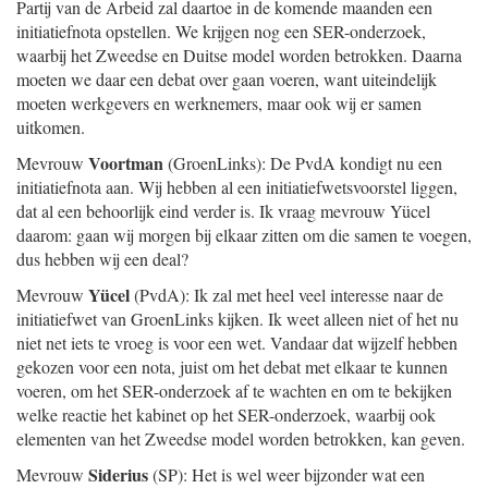
Partij van de Arbeid zal daartoe in de komende maanden een
initiatiefnota opstellen. We krijgen nog een SER-onderzoek,
waarbij het Zweedse en Duitse model worden betrokken. Daarna
moeten we daar een debat over gaan voeren, want uiteindelijk
moeten werkgevers en werknemers, maar ook wij er samen
uitkomen.
Voortman
Mevrouw
(GroenLinks): De PvdA kondigt nu een
initiatiefnota aan. Wij hebben al een initiatiefwetsvoorstel liggen,
dat al een behoorlijk eind verder is. Ik vraag mevrouw Yücel
daarom: gaan wij morgen bij elkaar zitten om die samen te voegen,
dus hebben wij een deal?
Yücel
Mevrouw
(PvdA): Ik zal met heel veel interesse naar de
initiatiefwet van GroenLinks kijken. Ik weet alleen niet of het nu
niet net iets te vroeg is voor een wet. Vandaar dat wijzelf hebben
gekozen voor een nota, juist om het debat met elkaar te kunnen
voeren, om het SER-onderzoek af te wachten en om te bekijken
welke reactie het kabinet op het SER-onderzoek, waarbij ook
elementen van het Zweedse model worden betrokken, kan geven.
Siderius
Mevrouw
(SP): Het is wel weer bijzonder wat een