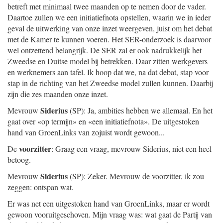
betreft met minimaal twee maanden op te nemen door de vader.
Daartoe zullen we een initiatiefnota opstellen, waarin we in ieder
geval de uitwerking van onze inzet weergeven, juist om het debat
met de Kamer te kunnen voeren. Het SER-onderzoek is daarvoor
wel ontzettend belangrijk. De SER zal er ook nadrukkelijk het
Zweedse en Duitse model bij betrekken. Daar zitten werkgevers
en werknemers aan tafel. Ik hoop dat we, na dat debat, stap voor
stap in de richting van het Zweedse model zullen kunnen. Daarbij
zijn die zes maanden onze inzet.
Siderius
Mevrouw
(SP): Ja, ambities hebben we allemaal. En het
gaat over «op termijn» en «een initiatiefnota». De uitgestoken
hand van GroenLinks van zojuist wordt gewoon...
voorzitter
De
: Graag een vraag, mevrouw Siderius, niet een heel
betoog.
Siderius
Mevrouw
(SP): Zeker. Mevrouw de voorzitter, ik zou
zeggen: ontspan wat.
Er was net een uitgestoken hand van GroenLinks, maar er wordt
gewoon vooruitgeschoven. Mijn vraag was: wat gaat de Partij van