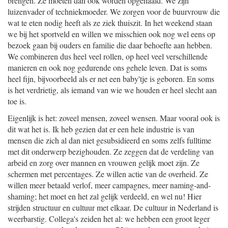
brengen. Ze moeten dan ook worden opgehaald. We zijn
luizenvader of techniekmoeder. We zorgen voor de buurvrouw die
wat te eten nodig heeft als ze ziek thuiszit. In het weekend staan
we bij het sportveld en willen we misschien ook nog wel eens op
bezoek gaan bij ouders en familie die daar behoefte aan hebben.
We combineren dus heel veel rollen, op heel veel verschillende
manieren en ook nog gedurende ons gehele leven. Dat is soms
heel fijn, bijvoorbeeld als er net een baby'tje is geboren. En soms
is het verdrietig, als iemand van wie we houden er heel slecht aan
toe is.
Eigenlijk is het: zoveel mensen, zoveel wensen. Maar vooral ook is
dit wat het is. Ik heb gezien dat er een hele industrie is van
mensen die zich al dan niet gesubsidieerd en soms zelfs fulltime
met dit onderwerp bezighouden. Ze zeggen dat de verdeling van
arbeid en zorg over mannen en vrouwen gelijk moet zijn. Ze
schermen met percentages. Ze willen actie van de overheid. Ze
willen meer betaald verlof, meer campagnes, meer naming-and-
shaming; het moet en het zal gelijk verdeeld, en wel nu! Hier
strijden structuur en cultuur met elkaar. De cultuur in Nederland is
weerbarstig. Collega's zeiden het al: we hebben een groot leger