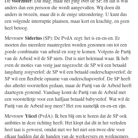
voorzitter
De
: Dat mag, maar het ging over de SP, en dat is wat
anders dan een persoon die wordt aangevallen. Wij doen dit
anders in tweeën, maar dit is de enige uitzondering. U kunt dus
een volgende interruptie plaatsen, maar kort en krachtig, en geen
heel betoog.
Siderius
Mevrouw
(SP): De PvdA zegt: het is en-en-en. Er
moeten dus meerdere maatregelen worden genomen om tot een
goede combinatie van arbeid en zorg te komen. Volgens de Partij
van de Arbeid wil de SP niets. Dat is niet helemaal waar. Ik heb
even de moties van vorig jaar nagezocht: de SP wil een betaald
langdurig zorgverlof; de SP wil een betaald ouderschapsverlof; de
SP wil een flexibele opname van ouderschapsverlof. De SP heeft
dus allerlei voorstellen gedaan, maar de Partij van de Arbeid heeft
daartegen gestemd. Vandaag komt de Partij van de Arbeid met
een voorstelletje voor een halfjaar betaald babyverlof. Wat wil de
Partij van de Arbeid nog meer? Het zou namelijk en-en-en zijn.
Yücel
Mevrouw
(PvdA): Ik ben blij om te horen dat de SP ook
ambities in deze richting heeft. Het klopt dat dit in het verleden
heel taai is geweest, omdat niet we het niet een-twee-drie voor
elkaar hadden dat de handen van de werkgevers en werknemers