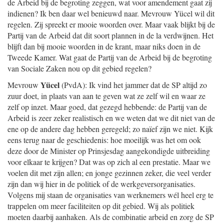
de Arbeid bij de begroting zeggen, wat voor amendement gaat zij
indienen? Ik ben daar wel benieuwd naar. Mevrouw Yücel wil dit
regelen. Zij spreekt er mooie woorden over. Maar vaak blijkt bij de
Partij van de Arbeid dat dit soort plannen in de la verdwijnen. Het
blijft dan bij mooie woorden in de krant, maar niks doen in de
Tweede Kamer. Wat gaat de Partij van de Arbeid bij de begroting
van Sociale Zaken nou op dit gebied regelen?
Yücel
Mevrouw
(PvdA): Ik vind het jammer dat de SP altijd zo
zuur doet, in plaats van aan te geven wat ze zelf wil en waar ze
zelf op inzet. Maar goed, dat gezegd hebbende: de Partij van de
Arbeid is zeer zeker realistisch en we weten dat we dit niet van de
ene op de andere dag hebben geregeld; zo naïef zijn we niet. Kijk
eens terug naar de geschiedenis: hoe moeilijk was het om ook
deze door de Minister op Prinsjesdag aangekondigde uitbreiding
voor elkaar te krijgen? Dat was op zich al een prestatie. Maar we
voelen dit met zijn allen; en jonge gezinnen zeker, die veel verder
zijn dan wij hier in de politiek of de werkgeversorganisaties.
Volgens mij staan de organisaties van werknemers wél heel erg te
trappelen om meer faciliteiten op dit gebied. Wij als politiek
moeten daarbij aanhaken. Als de combinatie arbeid en zorg de SP