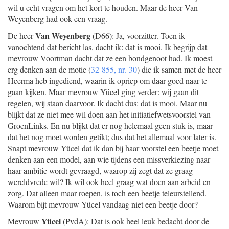
wil u echt vragen om het kort te houden. Maar de heer Van
Weyenberg had ook een vraag.
Van Weyenberg
De heer
(D66): Ja, voorzitter. Toen ik
vanochtend dat bericht las, dacht ik: dat is mooi. Ik begrijp dat
mevrouw Voortman dacht dat ze een bondgenoot had. Ik moest
erg denken aan de motie (
32 855, nr. 30
) die ik samen met de heer
Heerma heb ingediend, waarin ik opriep om daar goed naar te
gaan kijken. Maar mevrouw Yücel ging verder: wij gaan dit
regelen, wij staan daarvoor. Ik dacht dus: dat is mooi. Maar nu
blijkt dat ze niet mee wil doen aan het initiatiefwetsvoorstel van
GroenLinks. En nu blijkt dat er nog helemaal geen stuk is, maar
dat het nog moet worden getikt; dus dat het allemaal voor later is.
Snapt mevrouw Yücel dat ik dan bij haar voorstel een beetje moet
denken aan een model, aan wie tijdens een missverkiezing naar
haar ambitie wordt gevraagd, waarop zij zegt dat ze graag
wereldvrede wil? Ik wil ook heel graag wat doen aan arbeid en
zorg. Dat alleen maar roepen, is toch een beetje teleurstellend.
Waarom bijt mevrouw Yücel vandaag niet een beetje door?
Yücel
Mevrouw
(PvdA): Dat is ook heel leuk bedacht door de