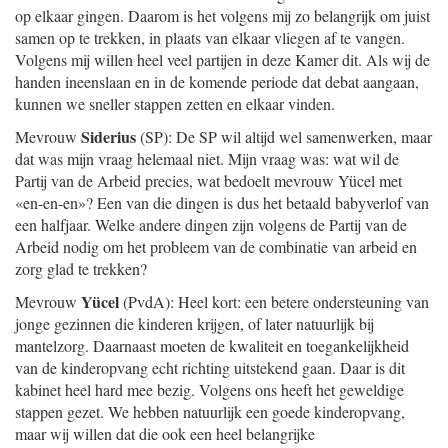
op elkaar gingen. Daarom is het volgens mij zo belangrijk om juist
samen op te trekken, in plaats van elkaar vliegen af te vangen.
Volgens mij willen heel veel partijen in deze Kamer dit. Als wij de
handen ineenslaan en in de komende periode dat debat aangaan,
kunnen we sneller stappen zetten en elkaar vinden.
Siderius
Mevrouw
(SP): De SP wil altijd wel samenwerken, maar
dat was mijn vraag helemaal niet. Mijn vraag was: wat wil de
Partij van de Arbeid precies, wat bedoelt mevrouw Yücel met
«en-en-en»? Een van die dingen is dus het betaald babyverlof van
een halfjaar. Welke andere dingen zijn volgens de Partij van de
Arbeid nodig om het probleem van de combinatie van arbeid en
zorg glad te trekken?
Yücel
Mevrouw
(PvdA): Heel kort: een betere ondersteuning van
jonge gezinnen die kinderen krijgen, of later natuurlijk bij
mantelzorg. Daarnaast moeten de kwaliteit en toegankelijkheid
van de kinderopvang echt richting uitstekend gaan. Daar is dit
kabinet heel hard mee bezig. Volgens ons heeft het geweldige
stappen gezet. We hebben natuurlijk een goede kinderopvang,
maar wij willen dat die ook een heel belangrijke