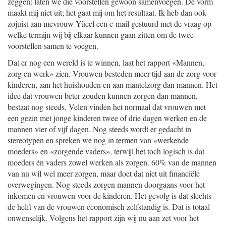
zeggen: laten we die voorstellen gewoon samenvoegen. De vorm
maakt mij niet uit; het gaat mij om het resultaat. Ik heb dan ook
zojuist aan mevrouw Yücel een e-mail gestuurd met de vraag op
welke termijn wij bij elkaar kunnen gaan zitten om de twee
voorstellen samen te voegen.
Dat er nog een wereld is te winnen, laat het rapport «Mannen,
zorg en werk» zien. Vrouwen besteden meer tijd aan de zorg voor
kinderen, aan het huishouden en aan mantelzorg dan mannen. Het
idee dat vrouwen beter zouden kunnen zorgen dan mannen,
bestaat nog steeds. Velen vinden het normaal dat vrouwen met
een gezin met jonge kinderen twee of drie dagen werken en de
mannen vier of vijf dagen. Nog steeds wordt er gedacht in
stereotypen en spreken we nog in termen van «werkende
moeders» en «zorgende vaders», terwijl het toch logisch is dat
moeders én vaders zowel werken als zorgen. 60% van de mannen
van nu wil wel meer zorgen, maar doet dat niet uit financiële
overwegingen. Nog steeds zorgen mannen doorgaans voor het
inkomen en vrouwen voor de kinderen. Het gevolg is dat slechts
de helft van de vrouwen economisch zelfstandig is. Dat is totaal
onwenselijk. Volgens het rapport zijn wij nu aan zet voor het