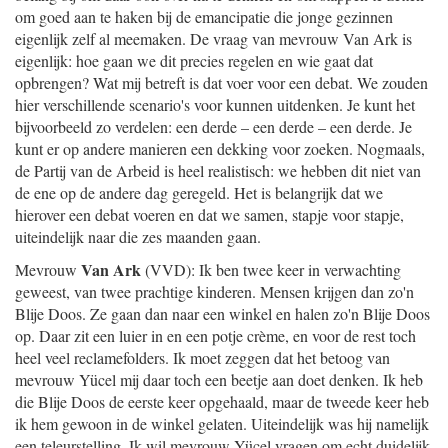
om goed aan te haken bij de emancipatie die jonge gezinnen
eigenlijk zelf al meemaken. De vraag van mevrouw Van Ark is
eigenlijk: hoe gaan we dit precies regelen en wie gaat dat
opbrengen? Wat mij betreft is dat voer voor een debat. We zouden
hier verschillende scenario's voor kunnen uitdenken. Je kunt het
bijvoorbeeld zo verdelen: een derde – een derde – een derde. Je
kunt er op andere manieren een dekking voor zoeken. Nogmaals,
de Partij van de Arbeid is heel realistisch: we hebben dit niet van
de ene op de andere dag geregeld. Het is belangrijk dat we
hierover een debat voeren en dat we samen, stapje voor stapje,
uiteindelijk naar die zes maanden gaan.
Van Ark
Mevrouw
(VVD): Ik ben twee keer in verwachting
geweest, van twee prachtige kinderen. Mensen krijgen dan zo'n
Blije Doos. Ze gaan dan naar een winkel en halen zo'n Blije Doos
op. Daar zit een luier in en een potje crème, en voor de rest toch
heel veel reclamefolders. Ik moet zeggen dat het betoog van
mevrouw Yücel mij daar toch een beetje aan doet denken. Ik heb
die Blije Doos de eerste keer opgehaald, maar de tweede keer heb
ik hem gewoon in de winkel gelaten. Uiteindelijk was hij namelijk
een teleurstelling. Ik wil mevrouw Yücel vragen om echt duidelijk