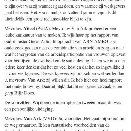
te zijn over wat zij wanneer gaat doen, en waarmee zij werkgevers
gaat belasten. Het zou namelijk ontzettend jammer zijn als dit
uiteindelijk een grote reclamefolder blijkt te zijn.
Yücel
Mevrouw
(PvdA): Mevrouw Van Ark probeert er een
leuke karikatuur van te maken. Ik wijs haar op het rapport van
oud-minister Gerrit Zalm. In opdracht van ABN AMRO is er
onderzoek gedaan naar de combinatie van arbeid en zorg en naar
wat het vergroten van de arbeidsparticipatie van vrouwen oplevert
voor bedrijven, de overheid en de samenleving. Laten we nou niet
iedere keer denken dat het zo veel kost en dat het zo ingewikkeld
is voor werkgevers. De werkgevers zijn misschien wel verder dan
u, mevrouw Van Ark; zij willen dit. Ik heb hier een heel rapport
met onderbouwing. Daaruit blijkt dat dit een serieuze zaak is, en
geen Blije Doos.
voorzitter
De
: Wij doen de interrupties in tweeën, maar dit was
een persoonlijke uitdaging.
Van Ark
Mevrouw
(VVD): Ja, voorzitter. Het gaat mij vooral om
de weg ernaartoe. Ik ken fantastische voorbeelden van de