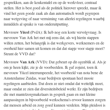
gesprekken, aan de keukentafel en op de werkvloer, centraal
stellen. Het is best goed als de politiek hierover spreekt, maar ik
vind het geen goede zaak als dan automatisch wordt gegrepen
naar wetgeving of naar verruiming van allerlei regelingen waarbij
inmiddels al sprake is van onderuitputting.
Yücel
Mevrouw
(PvdA): Ik heb nog een korte vervolgvraag. Is
mevrouw Van Ark het met mij eens dat, als wij hierin stappen
willen zetten, het belangrijk is dat werkgevers, werknemers en de
overheid hier samen uit komen en dat dat stapje voor stapje moet?
Steunt de VVD dat?
Van Ark
Mevrouw
(VVD): Dat gebeurt op dit ogenblik al. Als je
om je heen kijkt, zie je de voorbeelden. Ik gaf zojuist, toen ik
mevrouw Yücel interrumpeerde, het voorbeeld van nota bene de
Amsterdamse Zuidas, waar bedrijven spontaan heel mooie
regelingen aanbieden. Dat doen ze niet omdat dat wettelijk moet,
maar omdat ze zien dat diversiteitsbeleid werkt. Er zijn bedrijven
die met mantelzorgmakelaars in gesprek gaan en met kleine
aanpassingen in bijvoorbeeld werkschema's ervoor kunnen zorgen
dat mensen arbeid en zorg goed kunnen verdelen. Mijn pleidooi is