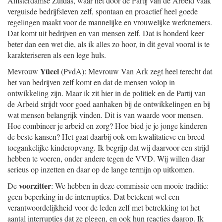
Amsterdamse Zuidas, waar het door de Partij van de Arbeid vaak
verguisde bedrijfsleven zelf, spontaan en proactief heel goede
regelingen maakt voor de mannelijke en vrouwelijke werknemers.
Dat komt uit bedrijven en van mensen zelf. Dat is honderd keer
beter dan een wet die, als ik alles zo hoor, in dit geval vooral is te
karakteriseren als een lege huls.
Yücel
Mevrouw
(PvdA): Mevrouw Van Ark zegt heel terecht dat
het van bedrijven zelf komt en dat de mensen volop in
ontwikkeling zijn. Maar ik zit hier in de politiek en de Partij van
de Arbeid strijdt voor goed aanhaken bij de ontwikkelingen en bij
wat mensen belangrijk vinden. Dit is van waarde voor mensen.
Hoe combineer je arbeid en zorg? Hoe bied je je jonge kinderen
de beste kansen? Het gaat daarbij ook om kwalitatieve en breed
toegankelijke kinderopvang. Ik begrijp dat wij daarvoor een strijd
hebben te voeren, onder andere tegen de VVD. Wij willen daar
serieus op inzetten en daar op de lange termijn op uitkomen.
voorzitter
De
: We hebben in deze commissie een mooie traditie:
geen beperking in de interrupties. Dat betekent wel een
verantwoordelijkheid voor de leden zelf met betrekking tot het
aantal interrupties dat ze plegen, en ook hun reacties daarop. Ik