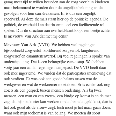
graag meer tijd te willen besteden aan de zorg voor hun kinderen
maar belemmerd te worden door de ongelijke beloning en de
gevolgen voor hun carrièrekansen. Er is dus een ongelijk
speelveld. Al deze thema's staan hier op de politieke agenda. De
politiek, de overheid kan daarin eventueel een faciliterende rol
spelen. Dus de structuur aan overheidskant loopt een beetje achter.
Is mevrouw Van Ark dat met mij eens?
Van Ark
Mevrouw
(VVD): We hebben veel regelingen,
bijvoorbeeld zorgverlof, kortdurend zorgverlof, langdurend
zorgverlof en calamiteitenverlof. Bij veel regelingen is sprake van
onderuitputting. Dat is een belangrijke eerste stap. We hebben
vorig jaar een aantal regelingen aangepast. De VVD heeft daar
ook mee ingestemd. We vinden dat de participatiesamenleving dat
ook verdient. Er was ook een goede balans tussen wat de
werkgever en wat de werknemer moet doen. Er is echter ook nog
zoiets als een gesprek tussen mensen onderling. Als bij twee
mensen, een man en een vrouw, een kindje op komst is en de man
zegt dat hij niet korter kan werken omdat hem dat geld kost, dan is
het ook goed als de vrouw zegt: toch moet je het maar gaan doen,
want ook mijn toekomst is van belang. We moeten dit soort