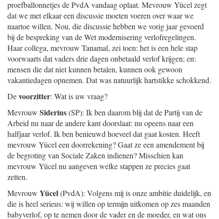
proefballonnetjes de PvdA vandaag oplaat. Mevrouw Yücel zegt
dat we met elkaar een discussie moeten voeren over waar we
naartoe willen. Nou, die discussie hebben we vorig jaar gevoerd
bij de bespreking van de Wet modernisering verlofregelingen.
Haar collega, mevrouw Tanamal, zei toen: het is een hele stap
voorwaarts dat vaders drie dagen onbetaald verlof krijgen; en:
mensen die dat niet kunnen betalen, kunnen ook gewoon
vakantiedagen opnemen. Dat was natuurlijk hartstikke schokkend.
voorzitter
De
: Wat is uw vraag?
Siderius
Mevrouw
(SP): Ik ben daarom blij dat de Partij van de
Arbeid nu naar de andere kant doorslaat: nu opeens naar een
halfjaar verlof. Ik ben benieuwd hoeveel dat gaat kosten. Heeft
mevrouw Yücel een doorrekening? Gaat ze een amendement bij
de begroting van Sociale Zaken indienen? Misschien kan
mevrouw Yücel nu aangeven welke stappen ze precies gaat
zetten.
Yücel
Mevrouw
(PvdA): Volgens mij is onze ambitie duidelijk, en
die is heel serieus: wij willen op termijn uitkomen op zes maanden
babyverlof, op te nemen door de vader en de moeder, en wat ons