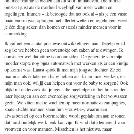
om meer ruimte te bieden aan dit soort initiatieven. Die ruimte
ontstaat juist als de overheid wegblijft van meer wetten en
regelingen. Immers – ik betoogde dat net ook al – als je een vaste
baan enorm gaat optuigen met allerlei wetten en regelingen, weet
je één ding zeker: dan komen er steeds minder mensen voor in
aanmerking.
Ik gaf net een aantal positieve ontwikkelingen aan. Tegelijkertijd
zeg ik: we hebben geen toverstokje om zaken af te dwingen. Ik
constateer wel dat «time is on our side». De generatie van mijn
moeder stopte nog bijna automatisch met werken als er een kindje
op komst was. Laatst sprak ik met mijn jongste dochter. Ze zei:
mamma, als ik later een baby heb en als ik dan moet werken, en
mijn man ook, wil jij dan helpen om voor de baby te zorgen? Ook
blijkt uit onderzoek dat jongens die meehelpen in het huishouden,
later bijdragen aan een evenredige zorgverdeling in het volwassen
gezin. We zitten niet te wachten op meer normatieve campagnes,
zoals «Echte mannen staan hun vrouwtje», waarin een
afwasborstel op een boormachine wordt geplakt om aan te tonen
dat huishoudelijk werk leuk kan zijn. Ik vind dat kleinerend voor
vrouwen en voor mannen. Misschien is het nieuws, maar