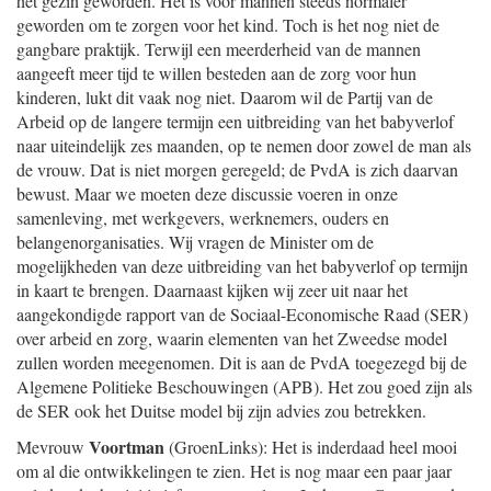
het gezin geworden. Het is voor mannen steeds normaler
geworden om te zorgen voor het kind. Toch is het nog niet de
gangbare praktijk. Terwijl een meerderheid van de mannen
aangeeft meer tijd te willen besteden aan de zorg voor hun
kinderen, lukt dit vaak nog niet. Daarom wil de Partij van de
Arbeid op de langere termijn een uitbreiding van het babyverlof
naar uiteindelijk zes maanden, op te nemen door zowel de man als
de vrouw. Dat is niet morgen geregeld; de PvdA is zich daarvan
bewust. Maar we moeten deze discussie voeren in onze
samenleving, met werkgevers, werknemers, ouders en
belangenorganisaties. Wij vragen de Minister om de
mogelijkheden van deze uitbreiding van het babyverlof op termijn
in kaart te brengen. Daarnaast kijken wij zeer uit naar het
aangekondigde rapport van de Sociaal-Economische Raad (SER)
over arbeid en zorg, waarin elementen van het Zweedse model
zullen worden meegenomen. Dit is aan de PvdA toegezegd bij de
Algemene Politieke Beschouwingen (APB). Het zou goed zijn als
de SER ook het Duitse model bij zijn advies zou betrekken.
Voortman
Mevrouw
(GroenLinks): Het is inderdaad heel mooi
om al die ontwikkelingen te zien. Het is nog maar een paar jaar