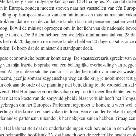
erkel, eergisteren uitgesproken op een CDU-congres. Zij zei dat de Eu
en in Europa, zouden moeten streven naar het vaststellen van één Europe
tstelling op Europees niveau van een minimum- en maximumaantal vakant
rokken; dat men in de zuidelijke landen laat met pensioen gaat en veel 
 oog. Ik wil de minister oproepen om, in het licht van de nationale bev
ling te nemen. De Britten hebben een wettelijk minimumaantal van 28 da
is het ook 20 dagen en de meeste landen hebben 20 dagen. Dat is onze 
den. Ik hoop dat de minister dit standpunt deelt.
ese economische bestuur komt terug. De staatssecretaris spreekt van 
g van mijn fractie is sprake van een belangrijke overheveling van zegge
n. Als je in deze situatie van crisis, onder het motto van «never waste 
 neemt, geef je zomaar zeggenschap weg en die krijg je nooit meer terug
an ook aan de orde of de planning met betrekking tot de voorstellen zal
wenst. Het Hongaarse voorzitterschap roept op tot meer flexibiliteit en 
dat niet ten koste van de zorgvuldigheid? Naar verluidt heeft het Honga
 gekregen om het Europees Parlement tegemoet te komen; u weet wel, d
rling uit te komen en snel zaken te doen. Een en ander betekent mogeli
derlandse parlement, uiteindelijk het nakijken zullen hebben. Graag een 
ë. Het kabinet stelt dat de onderhandelingen zich bevinden in een afron
het belangrijke hoofdstuk 23, dat handelt over de rechterlijke macht en 