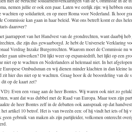
len niet de beruchte solidariteitsverklaringen van de Commissie in de t
ma, nemen jullie er ook een paar. Laten we eerlijk zijn: wij hebben onz
t te wachten op solidariteit, en op meer Roma voor Nederland. Ik hoor gr
r de Commissie kan gaan in haar beleid. Wat ons betreft komt er dus hel
taris daarover?
et jaarrapport van het Handvest van de grondrechten, want daarbij heb 
ndrechten, die zijn dus gewaarborgd. Je hebt de Universele Verklaring v
ationaal Verdrag Inzake Burgerrechten. Waarom moet de Commissie nu 
der gaan uitwerken? Dit lijkt weer op expansiedrift, het lijkt op een gr
aar niet op te wachten en Nederlanders al helemaal niet. In het afgelopen 
 de Europese Ombudsman en wij dienen minder klachten in dan kleine l
it hier dus niet op te wachten. Graag hoor ik de beoordeling van de sta
dit op de kaart zet?
VD): Even een vraag aan de heer Bontes. Wij waren ook niet zo geluk
chten, want dat was dubbel met de Raad van Europa. Maar toen zijn parti
akte de heer Bontes zelf in de debatten ook aanspraak op dat handvest
het artikel 10 betrof. Het is van tweeën een: of hij vindt het iets of hij 
 geen gebruik van maken als zijn partijleider, volkomen onterecht overi
erd.