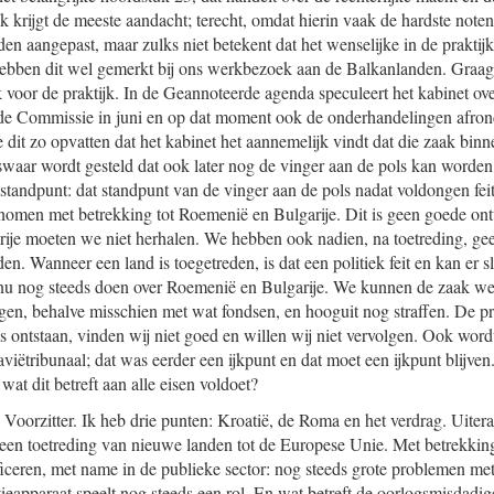
 krijgt de meeste aandacht; terecht, omdat hierin vaak de hardste noten
n aangepast, maar zulks niet betekent dat het wenselijke in de praktij
ebben dit wel gemerkt bij ons werkbezoek aan de Balkanlanden. Graag 
 voor de praktijk. In de Geannoteerde agenda speculeert het kabinet o
 de Commissie in juni en op dat moment ook de onderhandelingen afronde
 dit zo opvatten dat het kabinet het aannemelijk vindt dat die zaak bi
swaar wordt gesteld dat ook later nog de vinger aan de pols kan worde
k standpunt: dat standpunt van de vinger aan de pols nadat voldongen fe
nomen met betrekking tot Roemenië en Bulgarije. Dit is geen goede ont
je moeten we niet herhalen. We hebben ook nadien, na toetreding, gee
den. Wanneer een land is toegetreden, is dat een politiek feit en kan er 
nu nog steeds doen over Roemenië en Bulgarije. We kunnen de zaak wel 
ngen, behalve misschien met wat fondsen, en hooguit nog straffen. De pr
s ontstaan, vinden wij niet goed en willen wij niet vervolgen. Ook word
viëtribunaal; dat was eerder een ijkpunt en dat moet een ijkpunt blijven
at dit betreft aan alle eisen voldoet?
Voorzitter. Ik heb drie punten: Kroatië, de Roma en het verdrag. Uitera
geen toetreding van nieuwe landen tot de Europese Unie. Met betrekking
ficeren, met name in de publieke sector: nog steeds grote problemen met
itieapparaat speelt nog steeds een rol. En wat betreft de oorlogsmisdadi