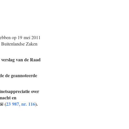
ebben op 19 mei 2011
n Buitenlandse Zaken
t verslag van de Raad
nde de geannoteerde
netsappreciatie over
 macht en
ë (
23 987, nr. 116
).