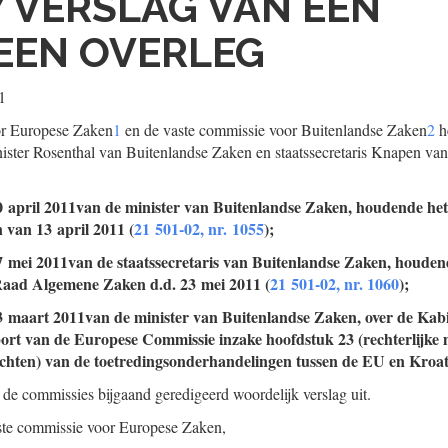
7
VERSLAG VAN EEN
EEN OVERLEG
1
or Europese Zaken
1
en de vaste commissie voor Buitenlandse Zaken
2
h
nister Rosenthal van Buitenlandse Zaken en staatssecretaris Knapen va
20 april 2011van de minister van Buitenlandse Zaken, houdende he
van 13 april 2011 (
21 501-02, nr. 1055
);
17 mei 2011van de staatssecretaris van Buitenlandse Zaken, houde
aad Algemene Zaken d.d. 23 mei 2011 (
21 501-02, nr. 1060
);
23 maart 2011van de minister van Buitenlandse Zaken, over de Kabi
port van de Europese Commissie inzake hoofdstuk 23 (rechterlijke
chten) van de toetredingsonderhandelingen tussen de EU en Kroati
 de commissies bijgaand geredigeerd woordelijk verslag uit.
aste commissie voor Europese Zaken,