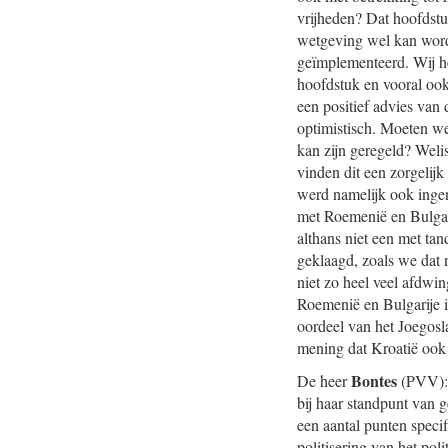
vrijheden? Dat hoofdstuk
wetgeving wel kan worde
geïmplementeerd. Wij h
hoofdstuk en vooral ook
een positief advies van
optimistisch. Moeten we
kan zijn geregeld? Weli
vinden dit een zorgelij
werd namelijk ook inge
met Roemenië en Bulgari
althans niet een met tan
geklaagd, zoals we dat 
niet zo heel veel afdwi
Roemenië en Bulgarije i
oordeel van het Joegosla
mening dat Kroatië ook w
Bontes
De heer
(PVV): 
bij haar standpunt van 
een aantal punten speci
politisering van het pol