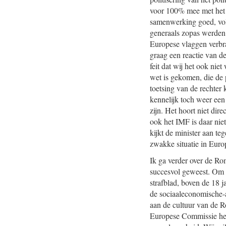
voor 100% mee met het J
samenwerking goed, vold
generaals zopas werden 
Europese vlaggen verbra
graag een reactie van de 
feit dat wij het ook nie
wet is gekomen, die de 
toetsing van de rechter 
kennelijk toch weer een 
zijn. Het hoort niet dir
ook het IMF is daar nie
kijkt de minister aan t
zwakke situatie in Euro
Ik ga verder over de Rom
succesvol geweest. Om 
strafblad, boven de 18 
de sociaaleco
nomische-a
aan de cultuur van de R
Europese Commissie hee