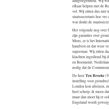
aangelegenheid. Wij wil
elkaar helpen met de Ro
vol. Wij zitten dus nie
staatssecretaris hoe ve
wat denkt de staatssecre
Het volgende nog over h
zijn garanties over gro
Mens, er is het Intern
handvest en dat weer ver
superstaat. Wij zitten d
klachten ingediend bij
en Roemenië. Nederland z
nodig dat de Commissie 
Ten Broeke
De heer
(V
instelling voor grondre
Londen kon afreizen, ma
heel scherp; ik meen dat 
maar dan moet hij er ook
Engeland wordt geweig