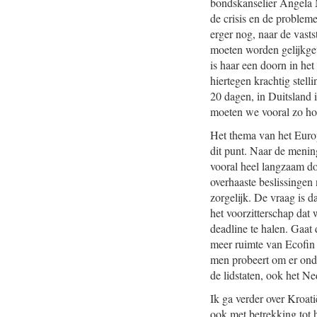
bondskanselier Angela M
de crisis en de problem
erger nog, naar de vas
moeten worden gelijkget
is haar een doorn in het
hiertegen krachtig stel
20 dagen, in Duitsland 
moeten we vooral zo hou
Het thema van het Europ
dit punt. Naar de menin
vooral heel langzaam doe
overhaaste beslissingen
zorgelijk. De vraag is d
het voorzitterschap dat 
deadline te halen. Gaat 
meer ruimte van Ecofin
men probeert om er onde
de lidstaten, ook het Ne
Ik ga verder over Kroati
ook met betrekking tot 