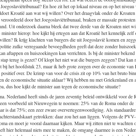
oegoslaviëtribunaal? En hoe zit het op lokaal niveau en op het niveau 
oet Kroatië aan wat wij willen? Over het draagvlak onder de Kroaten 
veroordeeld door het Joegoslaviëtribunaal, braken er massale protesten 
nd. Uit onderzoek daarna bleek dat twee derde van de Kroaten niet wil
minister hierop: hoe kijkt hij ertegen aan dat Kroatië het kennelijk zelf 
t willen? Ik krijg klachten van burgers die uit Joegoslavië komen en zeg
politie zulke verregaande bevoegdheden geeft dat deze zonder huiszoek
kan aftappen en huiszoekingen kan verrichten. Is bij de minister bekend
stap terug is gezet? Of klopt het niet wat die burgers zeggen? Dat kan n
ect bij het hoofdstuk 23, maar ik heb grote zorgen over de economie van 
t positief over. De krimp van voor de crisis zit op 10% van het bruto b
egen de economische situatie aldaar? Wij hebben nu met Griekenland en 
pa, dus hoe kijkt de minister aan tegen de economische situatie?
a. Nederland heeft sinds de jaren zeventig beleid ontwikkeld voor de Ro
een voorbeeld uit Nieuwegein te noemen: 25% van de Roma onder de 1
jaar is dat 75%; een zeer zware oververtegenwoordiging. Als standaardre
chterstandskaart getrokken: daar zou het aan liggen. Volgens de PVV-fr
oma en moet je vooral daarnaar kijken. Maar wij zitten niet te wachten
ft hier helemaal niets mee te maken, de omgang daarmee is een Neder