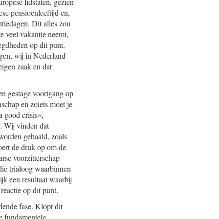
ropese lidstaten, gezien
se pensioenleeftijd en,
iedagen. Dit alles zou
te veel vakantie neemt,
oegdheden op dit punt,
gen, wij in Nederland
eigen zaak en dat
een gestage voortgang op
nschap en zoiets moet je
a good crisis»,
. Wij vinden dat
 worden gehaald, zoals
voert de druk op om de
arse voorzitterschap
ie trialoog waarbinnen
jk een resultaat waarbij
reactie op dit punt.
dende fase. Klopt dit
de fundamentele