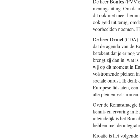
Bontes
De heer
(PVV): 
meningsuiting. Om daar 
dit ook niet meer herin
ook geld uit terug, omda
voorbeelden noemen. He
Ormel
De heer
(CDA): 
dat de agenda van de Eu
betekent dat je er nog 
brengt zij dan in, wat 
wij op dit moment in Eu
volstromende pleinen in
sociale onrust. Ik denk 
Europese lidstaten, een
alle pleinen volstromen.
Over de Romastrategie h
kennis en ervaring in E
uiteindelijk is het Roma
hebben met de integrati
Kroatië is het volgende