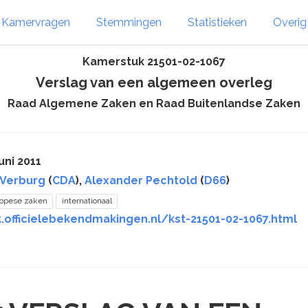
Kamervragen
Stemmingen
Statistieken
Overi
Kamerstuk 21501-02-1067
Verslag van een algemeen overleg
Raad Algemene Zaken en Raad Buitenlandse Zaken
uni 2011
 Verburg
(
CDA
),
Alexander Pechtold
(
D66
)
opese zaken
internationaal
.officielebekendmakingen.nl/kst-21501-02-1067.html