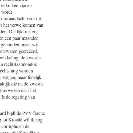
 te kraken zijn en
k wordt
dus aandacht voor dit
ver het verwelkomen van
n. Dat lijkt mij erg
nnen een paar maanden
n gehouden, maar wij
iten waren gecreëerd,
wikkeling, de kwestie
n rechtstaatmonitor,
slechts nog worden
volgen, maar feitelijk
aktijk die na de kwestie
t verwezen naar het
. Is de regering van
ard blijft de PVV-fractie
 tot Kroatië wil ik nog
 corruptie en de
gers: werkt Kroatië nu