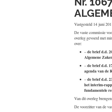
Nr. 106
ALGEM
Vastgesteld
14 juni 201
De vaste commissie vo
overleg gevoerd met mi
over:
de brief d.d. 
–
Algemene Zaken 
de brief d.d. 
–
agenda van de R
de brief d.d. 
–
het interim-rap
fundamentele re
Van dit overleg brengen
De voorzitter van de v