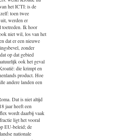
van het ICTI: is de
zelf: toen twee
uit, werden er
 toetreden. Ik hoor
ook niet wil, los van het
gen dat er een nieuwe
ingsbevel, zonder
 dat op dat gebied
atuurlijk ook het geval
Kroatië: die krimpt en
innenlands product. Hoe
alle andere landen een
ma. Dat is niet altijd
8 jaar heeft een
flex wordt daarbij vaak
actie ligt het vooral
 op EU-beleid; de
landse nationale