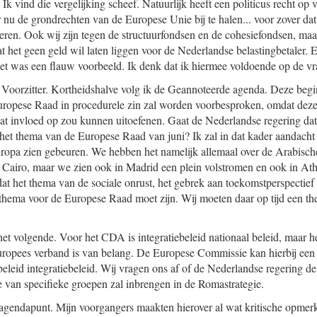
Ik vind die vergelijking scheef. Natuurlijk heeft een politicus recht op v
nu de grondrechten van de Europese Unie bij te halen... voor zover dat
neren. Ook wij zijn tegen de structuurfondsen en de cohesiefondsen, maa
t het geen geld wil laten liggen voor de Nederlandse belastingbetaler. 
t was een flauw voorbeeld. Ik denk dat ik hiermee voldoende op de vr
Voorzitter. Kortheidshalve volg ik de Geannoteerde agenda. Deze beg
ropese Raad in procedurele zin zal worden voorbesproken, omdat deze 
wat invloed op zou kunnen uitoefenen. Gaat de Nederlandse regering da
is het thema van de Europese Raad van juni? Ik zal in dat kader aandach
ropa zien gebeuren. We hebben het namelijk allemaal over de Arabisch
 Cairo, maar we zien ook in Madrid een plein volstromen en ook in Ath
dat het thema van de sociale onrust, het gebrek aan toekomstperspectief
 thema voor de Europese Raad moet zijn. Wij moeten daar op tijd een 
et volgende. Voor het CDA is integratiebeleid nationaal beleid, maar h
uropees verband is van belang. De Europese Commissie kan hierbij een 
beleid integratiebeleid. Wij vragen ons af of de Nederlandse regering de
e van specifieke groepen zal inbrengen in de Romastrategie.
 agendapunt. Mijn voorgangers maakten hierover al wat kritische opmerk