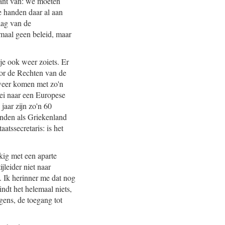
rant van: we moeten
e handen daar al aan
aag van de
emaal geen beleid, maar
je ook weer zoiets. Er
oor de Rechten van de
weer komen met zo'n
oei naar een Europese
jaar zijn zo'n 60
anden als Griekenland
atssecretaris: is het
kig met een aparte
jleider niet naar
. Ik herinner me dat nog
vindt het helemaal niets,
gens, de toegang tot