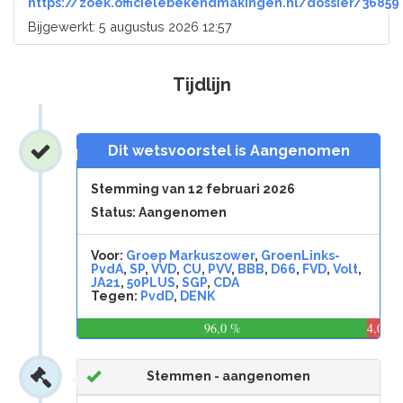
https://zoek.officielebekendmakingen.nl/dossier/36859
Bijgewerkt: 5 augustus 2026 12:57
Tijdlijn
Dit wetsvoorstel is Aangenomen
Stemming van 12 februari 2026
Status: Aangenomen
Voor:
Groep Markuszower
,
GroenLinks-
PvdA
,
SP
,
VVD
,
CU
,
PVV
,
BBB
,
D66
,
FVD
,
Volt
,
JA21
,
50PLUS
,
SGP
,
CDA
Tegen:
PvdD
,
DENK
96,0 %
4,0
%
Stemmen - aangenomen