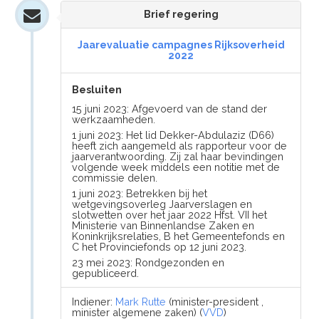
Brief regering
Jaarevaluatie campagnes Rijksoverheid
2022
Besluiten
15 juni 2023: Afgevoerd van de stand der
werkzaamheden.
1 juni 2023: Het lid Dekker-Abdulaziz (D66)
heeft zich aangemeld als rapporteur voor de
jaarverantwoording. Zij zal haar bevindingen
volgende week middels een notitie met de
commissie delen.
1 juni 2023: Betrekken bij het
wetgevingsoverleg Jaarverslagen en
slotwetten over het jaar 2022 Hfst. VII het
Ministerie van Binnenlandse Zaken en
Koninkrijksrelaties, B het Gemeentefonds en
C het Provinciefonds op 12 juni 2023.
23 mei 2023: Rondgezonden en
gepubliceerd.
Indiener:
Mark Rutte
(minister-president ,
minister algemene zaken) (
VVD
)