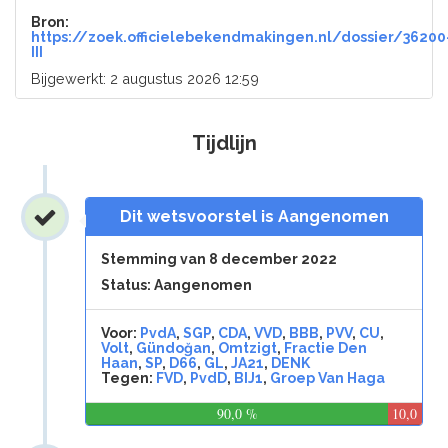
Bron:
https://zoek.officielebekendmakingen.nl/dossier/36200
III
Bijgewerkt: 2 augustus 2026 12:59
Tijdlijn
Dit wetsvoorstel is Aangenomen
Stemming van 8 december 2022
Status: Aangenomen
Voor:
PvdA
,
SGP
,
CDA
,
VVD
,
BBB
,
PVV
,
CU
,
Volt
,
Gündoğan
,
Omtzigt
,
Fractie Den
Haan
,
SP
,
D66
,
GL
,
JA21
,
DENK
Tegen:
FVD
,
PvdD
,
BIJ1
,
Groep Van Haga
90,0 %
10,0
%