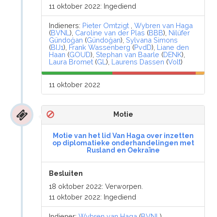
11 oktober 2022: Ingediend
Indieners:
Pieter Omtzigt
,
Wybren van Haga
(
BVNL
),
Caroline van der Plas
(
BBB
),
Nilüfer
Gündoğan
(
Gündoğan
),
Sylvana Simons
(
BIJ1
),
Frank Wassenberg
(
PvdD
),
Liane den
Haan
(
GOUD
),
Stephan van Baarle
(
DENK
),
Laura Bromet
(
GL
),
Laurens Dassen
(
Volt
)
11 oktober 2022
Motie
Motie van het lid Van Haga over inzetten
op diplomatieke onderhandelingen met
Rusland en Oekraïne
Besluiten
18 oktober 2022: Verworpen.
11 oktober 2022: Ingediend
Indiener:
Wybren van Haga
(
BVNL
)