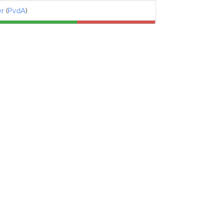
er
(
PvdA
)