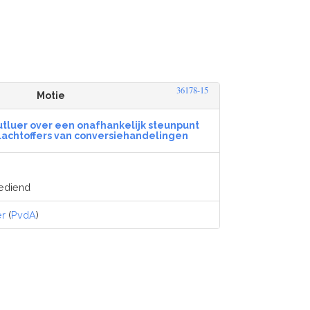
36178-15
Motie
Mutluer over een onafhankelijk steunpunt
slachtoffers van conversiehandelingen
gediend
er
(
PvdA
)