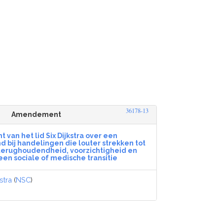
36178-13
Amendement
an het lid Six Dijkstra over een
nd bij handelingen die louter strekken tot
 terughoudendheid, voorzichtigheid en
j een sociale of medische transitie
stra
(
NSC
)