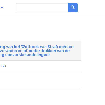
g
ging van het Wetboek van Strafrecht en
t veranderen of onderdrukken van de
ing conversiehandelingen)
(
SP
)