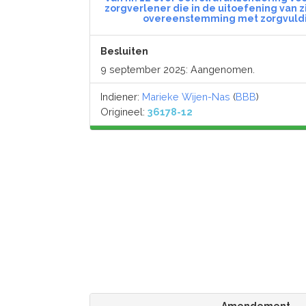
zorgverlener die in de uitoefening van z
overeenstemming met zorgvuld
Besluiten
9 september 2025: Aangenomen.
Indiener:
Marieke Wijen-Nas
(
BBB
)
Origineel:
36178-12