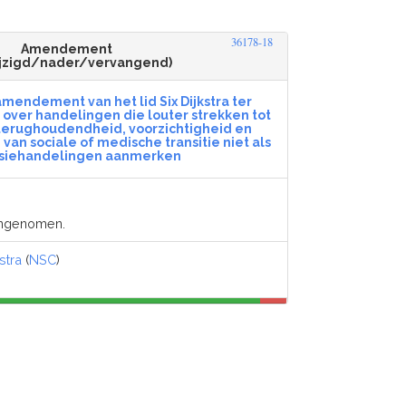
36178-18
Amendement
jzigd/nader/vervangend)
mendement van het lid Six Dijkstra ter
7 over handelingen die louter strekken tot
 terughoudendheid, voorzichtigheid en
 van sociale of medische transitie niet als
siehandelingen aanmerken
angenomen.
stra
(
NSC
)