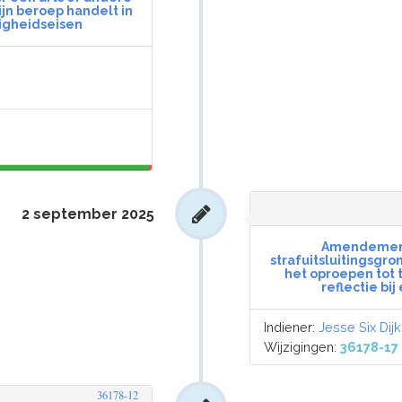
ijn beroep handelt in
igheidseisen
2 september 2025
Amendement v
strafuitsluitingsgro
het oproepen tot
reflectie bi
Indiener:
Jesse Six Dijk
Wijzigingen:
36178-17
36178-12