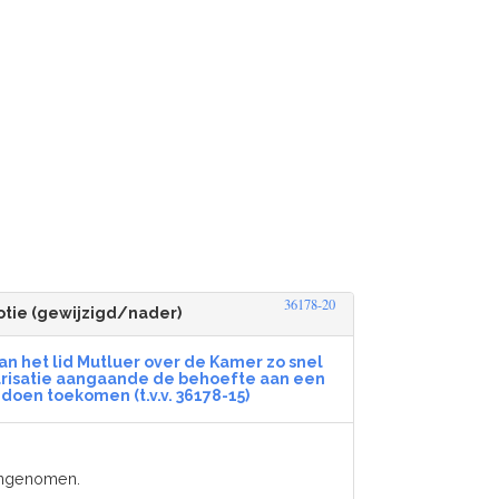
36178-20
tie (gewijzigd/nader)
n het lid Mutluer over de Kamer zo snel
arisatie aangaande de behoefte aan een
doen toekomen (t.v.v. 36178-15)
angenomen.