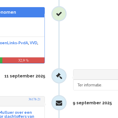
genomen
oenLinks-PvdA
,
VVD
,
32,9 %
11 september 2025
Ter informatie.
36178-21
9 september 2025
 Mutluer over een
r slachtoffers van