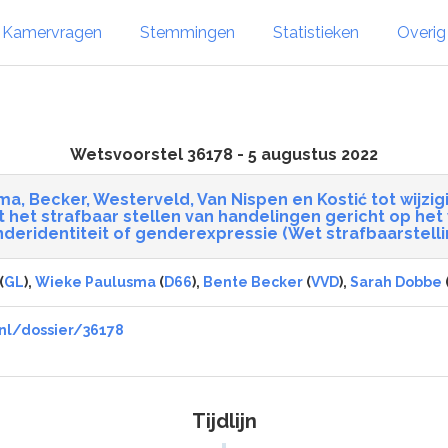
Kamervragen
Stemmingen
Statistieken
Overi
Wetsvoorstel 36178 - 5 augustus 2022
a, Becker, Westerveld, Van Nispen en Kostić tot wijzi
 het strafbaar stellen van handelingen gericht op he
nderidentiteit of genderexpressie (Wet strafbaarstell
(
GL
),
Wieke Paulusma
(
D66
),
Bente Becker
(
VVD
),
Sarah Dobbe
nl/dossier/36178
Tijdlijn