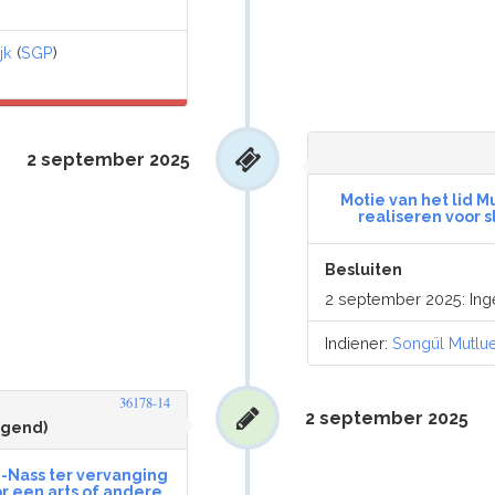
jk
(
SGP
)
2 september 2025
Motie van het lid 
realiseren voor 
Besluiten
2 september 2025: In
Indiener:
Songül Mutlu
36178-14
2 september 2025
ngend)
-Nass ter vervanging
or een arts of andere