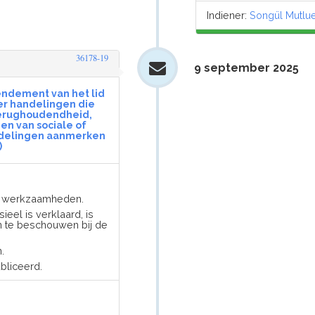
Indiener:
Songül Mutlu
36178-19
9 september 2025
endement van het lid
over handelingen die
 terughoudendheid,
ien van sociale of
andelingen aanmerken
)
er werkzaamheden.
ieel is verklaard, is
n te beschouwen bij de
.
liceerd.