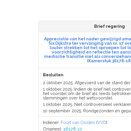
Brief regering
Appreciatie van het nader gewijzigd am
Six Dijkstra ter vervanging van nr. 17 
louter strekken tot het oproepen tot
voorzichtigheid en reflectie ten aanz
medische transitie niet als conversieh
(Kamerstuk 36178-18
Besluiten
2 oktober 2025: Afgevoerd van de stand d
1 oktober 2025: Indien de brief niet controvers
het voorstel om de brief als reeds betrokke
stemmingen over het wetsvoorstel.
1 oktober 2025: Niet controversieel verklaren
10 september 2025: Rondgezonden en gepub
Indiener:
Foort van Oosten
(
VVD
)
Origineel:
36178-17