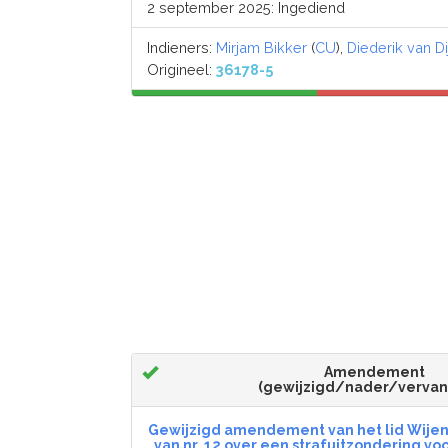
2 september 2025: Ingediend
Indieners:
Mirjam Bikker
(
CU
),
Diederik van Di
Origineel:
36178-5
Amendement
(gewijzigd/nader/verva
Gewijzigd amendement van het lid Wijen
van nr. 12 over een strafuitzondering vo