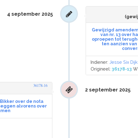
4 september 2025
(gewi
Gewijzigd amendement
van nr. 13 over h
oproepen tot terugh
ten aanzien van 
conver
Indiener:
Jesse Six Dijk
Origineel:
36178-13
Wi
36178-16
2 september 2025
 Bikker over de nota
rleggen alvorens over
emmen