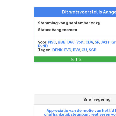
Dit wetsvoorstel is Aan
Stemming van 9 september 2025
Status: Aangenomen
Voor:
NSC
,
BBB
,
D66
,
Volt
,
CDA
,
SP
,
JA21
,
Gr
PvdD
Tegen:
DENK
,
FVD
,
PVV
,
CU
,
SGP
67,1 %
Brief regering
Appreciatie van de motie van het lid
onafhankelijk steunpunt realiseren voo