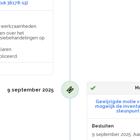
uk 36178-15)
er werkzaamheden.
en over het
versiebehandelingen op
laren.
liceerd.
Mo
9 september 2025
Gewijzigde motie va
mogelijk de invent
steunpunt 
Besluiten
9 september 2025: A