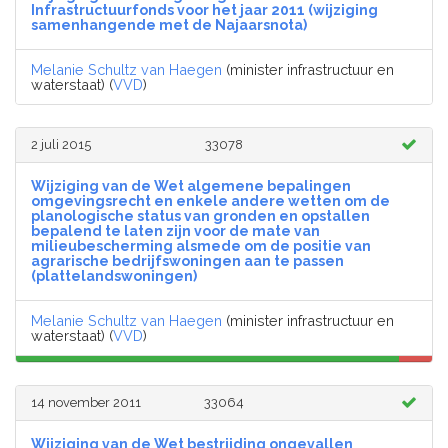
Infrastructuurfonds voor het jaar 2011 (wijziging
samenhangende met de Najaarsnota)
Melanie Schultz van Haegen
(minister infrastructuur en
waterstaat) (
VVD
)
2 juli 2015
33078
Wijziging van de Wet algemene bepalingen
omgevingsrecht en enkele andere wetten om de
planologische status van gronden en opstallen
bepalend te laten zijn voor de mate van
milieubescherming alsmede om de positie van
agrarische bedrijfswoningen aan te passen
(plattelandswoningen)
Melanie Schultz van Haegen
(minister infrastructuur en
waterstaat) (
VVD
)
14 november 2011
33064
Wijziging van de Wet bestrijding ongevallen