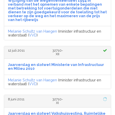
Wijziging van de Wegenverkeerswet 1994 in
verband met het opnemen van enkele bepalingen
met betrekking tot voertuigonderdelen die niet
dienen te zijn goedgekeurd voor de toelating tot het
verkeer op de weg en het maximeren van de prijs
van het rijbewijs
Melanie Schultz van Haegen
(minister infrastructuur en
waterstaat) (
VVD
)
12 juli 2011
32710-
XII
Jaarverslag en slotwet Ministerie van Infrastructuur
en Milieu 2010
Melanie Schultz van Haegen
(minister infrastructuur en
waterstaat) (
VVD
)
8 juni 2011
32710-
XI
Jaarverslag en slotwet Volkshuisvesting, Ruimtelijke