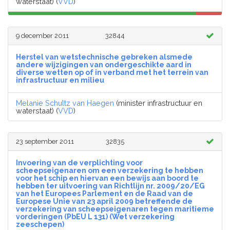
waterstaat) (
VVD
)
9 december 2011
32844
Herstel van wetstechnische gebreken alsmede
andere wijzigingen van ondergeschikte aard in
diverse wetten op of in verband met het terrein van
infrastructuur en milieu
Melanie Schultz van Haegen
(minister infrastructuur en
waterstaat) (
VVD
)
23 september 2011
32835
Invoering van de verplichting voor
scheepseigenaren om een verzekering te hebben
voor het schip en hiervan een bewijs aan boord te
hebben ter uitvoering van Richtlijn nr. 2009/20/EG
van het Europees Parlement en de Raad van de
Europese Unie van 23 april 2009 betreffende de
verzekering van scheepseigenaren tegen maritieme
vorderingen (PbEU L 131) (Wet verzekering
zeeschepen)