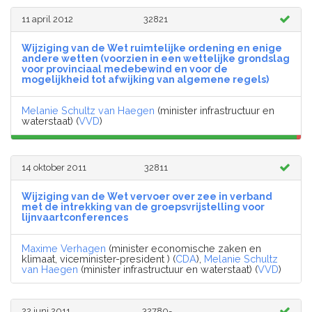
11 april 2012
32821
Wijziging van de Wet ruimtelijke ordening en enige
andere wetten (voorzien in een wettelijke grondslag
voor provinciaal medebewind en voor de
mogelijkheid tot afwijking van algemene regels)
Melanie Schultz van Haegen
(minister infrastructuur en
waterstaat) (
VVD
)
14 oktober 2011
32811
Wijziging van de Wet vervoer over zee in verband
met de intrekking van de groepsvrijstelling voor
lijnvaartconferences
Maxime Verhagen
(minister economische zaken en
klimaat, viceminister-president ) (
CDA
),
Melanie Schultz
van Haegen
(minister infrastructuur en waterstaat) (
VVD
)
22 juni 2011
32780-