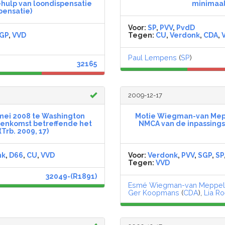
hulp van loondispensatie
minimaal
spensatie)
Voor:
SP
,
PVV
,
PvdD
GP
,
VVD
Tegen:
CU
,
Verdonk
,
CDA
,
Paul Lempens
(
SP
)
32165
2009-12-17
 mei 2008 te Washington
Motie Wiegman-van Meppe
enkomst betreffende het
NMCA van de inpassingsk
Trb. 2009, 17)
nk
,
D66
,
CU
,
VVD
Voor:
Verdonk
,
PVV
,
SGP
,
SP
Tegen:
VVD
32049-(R1891)
Esmé Wiegman-van Meppel
Ger Koopmans
(
CDA
),
Lia Ro