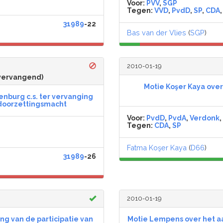
Voor:
PVV
,
SGP
Tegen:
VVD
,
PvdD
,
SP
,
CDA
31989
-22
Bas van der Vlies
(
SGP
)
2010-01-19
vervangend)
Motie Koşer Kaya over
nburg c.s. ter vervanging
 doorzettingsmacht
Voor:
PvdD
,
PvdA
,
Verdonk
,
Tegen:
CDA
,
SP
Fatma Koşer Kaya
(
D66
)
31989
-26
2010-01-19
ing van de participatie van
Motie Lempens over het a