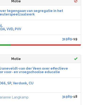
Motie
ver tegengaan van segregatie in het
euterspeelzaalwerk
GL
CDA
,
VVD
,
PVV
31989
-19
Motie
raneveldt-van der Veen over effectieve
r voor- en vroegschoolse educatie
D66
,
SP
,
Verdonk
,
CU
31989
-18
arianne Langkamp