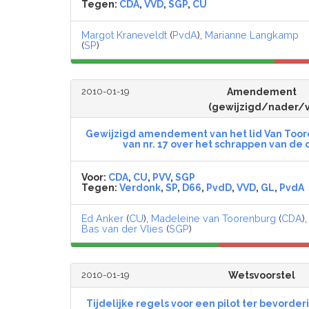
Tegen:
CDA
,
VVD
,
SGP
,
CU
Margot Kraneveldt
(
PvdA
),
Marianne Langkamp
(
SP
)
2010-01-19
Amendement
(gewijzigd/nader/
Gewijzigd amendement van het lid Van Toore
van nr. 17 over het schrappen van de
Voor:
CDA
,
CU
,
PVV
,
SGP
Tegen:
Verdonk
,
SP
,
D66
,
PvdD
,
VVD
,
GL
,
PvdA
Ed Anker
(
CU
),
Madeleine van Toorenburg
(
CDA
),
Bas van der Vlies
(
SGP
)
2010-01-19
Wetsvoorstel
Tijdelijke regels voor een pilot ter bevorder