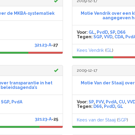
2009-12-17
ver de MKBA-systematiek
Motie Vendrik over een k
aangegeven ho
Voor:
GL
,
PvdD
,
SP
,
D66
Tegen:
SGP
,
VVD
,
CDA
,
Pvd
32123-A
-27
Kees Vendrik
(
GL
)
2009-12-17
er transparantie in het
Motie Van der Staaij ov
n beleidsagenda’s
,
SGP
,
PvdA
Voor:
SP
,
PVV
,
PvdA
,
CU
,
VV
Tegen:
D66
,
PvdD
,
GL
32123-A
-25
Kees van der Staaij
(
SGP
)