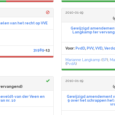
2010-01-19
(
len van het recht op VVE
Gewijzigd amendement 
Langkamp ter vervangi
Voor:
PvdD
,
PVV
,
VVD
,
Verd
31989
-13
Marianne Langkamp
(
SP
),
Ma
(
PvdA
)
2010-01-19
vervangend)
(
eveldt-van der Veen en
Gewijzigd amendement van 
n nr. 10
9 over het schrappen het
vr