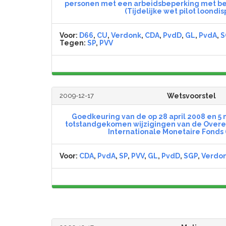
personen met een arbeidsbeperking met be
(Tijdelijke wet pilot loondi
Voor:
D66
,
CU
,
Verdonk
,
CDA
,
PvdD
,
GL
,
PvdA
,
S
Tegen:
SP
,
PVV
2009-12-17
Wetsvoorstel
Goedkeuring van de op 28 april 2008 en 5
totstandgekomen wijzigingen van de Overe
Internationale Monetaire Fonds (
Voor:
CDA
,
PvdA
,
SP
,
PVV
,
GL
,
PvdD
,
SGP
,
Verdo