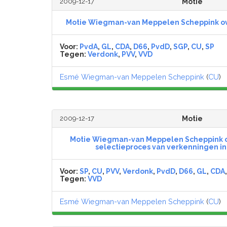
2009-12-17
Motie
Motie Wiegman-van Meppelen Scheppink o
Voor:
PvdA
,
GL
,
CDA
,
D66
,
PvdD
,
SGP
,
CU
,
SP
Tegen:
Verdonk
,
PVV
,
VVD
Esmé Wiegman-van Meppelen Scheppink
(
CU
)
2009-12-17
Motie
Motie Wiegman-van Meppelen Scheppink ov
selectieproces van verkenningen i
Voor:
SP
,
CU
,
PVV
,
Verdonk
,
PvdD
,
D66
,
GL
,
CDA
Tegen:
VVD
Esmé Wiegman-van Meppelen Scheppink
(
CU
)