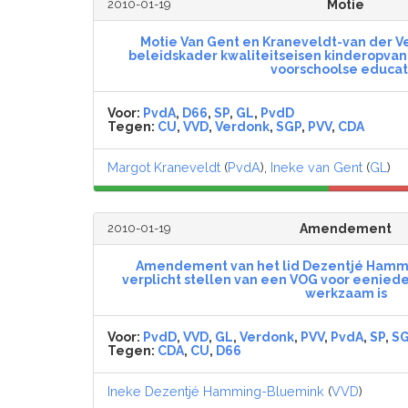
2010-01-19
Motie
Motie Van Gent en Kraneveldt-van der Ve
beleidskader kwaliteitseisen kinderopva
voorschoolse educat
Voor:
PvdA
,
D66
,
SP
,
GL
,
PvdD
Tegen:
CU
,
VVD
,
Verdonk
,
SGP
,
PVV
,
CDA
Margot Kraneveldt
(
PvdA
),
Ineke van Gent
(
GL
)
2010-01-19
Amendement
Amendement van het lid Dezentjé Hamm
verplicht stellen van een VOG voor eeniede
werkzaam is
Voor:
PvdD
,
VVD
,
GL
,
Verdonk
,
PVV
,
PvdA
,
SP
,
S
Tegen:
CDA
,
CU
,
D66
Ineke Dezentjé Hamming-Bluemink
(
VVD
)