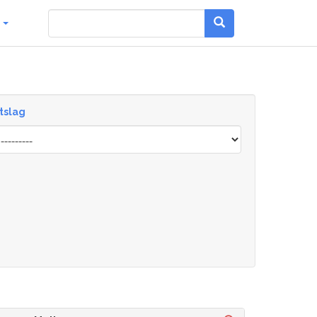
g
tslag
sult