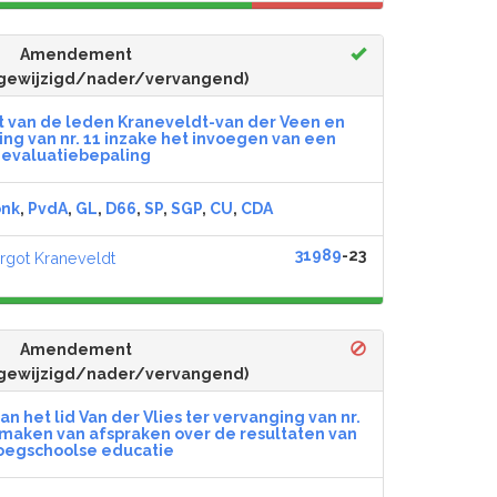
Amendement
gewijzigd/nader/vervangend)
van de leden Kraneveldt-van der Veen en
ng van nr. 11 inzake het invoegen van een
evaluatiebepaling
onk
,
PvdA
,
GL
,
D66
,
SP
,
SGP
,
CU
,
CDA
31989
-23
rgot Kraneveldt
Amendement
gewijzigd/nader/vervangend)
het lid Van der Vlies ter vervanging van nr.
 maken van afspraken over de resultaten van
oegschoolse educatie