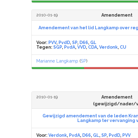
2010-01-19
Amendement
Amendement van het lid Langkamp over rege
Voor:
PVV
,
PvdD
,
SP
,
D66
,
GL
Tegen:
SGP
,
PvdA
,
VVD
,
CDA
,
Verdonk
,
CU
Marianne Langkamp
(
SP
)
2010-01-19
Amendement
(gewijzigd/nader/
Gewijzigd amendement van de leden Kran
Langkamp ter vervanging va
Voor:
Verdonk
,
PvdA
,
D66
,
GL
,
SP
,
PvdD
,
PVV