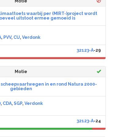
Motie
limaattoets waarbij per (MIRT-)project wordt
eveel uitstoot ermee gemoeid is
A
,
PVV
,
CU
,
Verdonk
32123-A
-29
Motie
er scheepvaartwegen in en rond Natura 2000-
gebieden
D
,
CDA
,
SGP
,
Verdonk
32123-A
-24