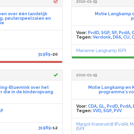
2010-01-19
en over één landelijk
Motie Langkamp o
ng, peuterspeelzalen en
p
ie
Voor:
PvdD
,
SGP
,
SP
,
PvdA
,
Tegen:
Verdonk
,
D66
,
CU
,
Marianne Langkamp
(
SP
)
31989
-20
2010-01-19
ing-Bluemink over het
Motie Langkamp en K
r die in de kinderopvang
programma's voo
Voor:
CDA
,
GL
,
PvdD
,
PvdA
,
GP
Tegen:
VVD
,
SGP
,
PVV
Margot Kraneveldt
(
PvdA
),
M
31989
-12
(
SP
)