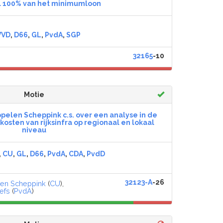
 100% van het minimumloon
VVD
,
D66
,
GL
,
PvdA
,
SGP
32165
-10
Motie
len Scheppink c.s. over een analyse in de
osten van rijksinfra op regionaal en lokaal
niveau
,
CU
,
GL
,
D66
,
PvdA
,
CDA
,
PvdD
32123-A
-26
en Scheppink
(
CU
),
efs
(
PvdA
)