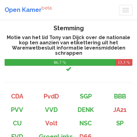
beta
Open Kamer
Stemming
Motie van het lid Tony van Dijck over de nationale
kop ten aanzien van etikettering uit het
Warenwetbesluit informatie levensmiddelen
schrappen
86,7 %
13,3 %
CDA
PvdD
SGP
BBB
PVV
VVD
DENK
JA21
CU
Volt
NSC
SP
FVD
GroenLinks-
D66