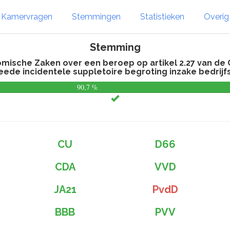
Kamervragen
Stemmingen
Statistieken
Overi
Stemming
mische Zaken over een beroep op artikel 2.27 van de
eede incidentele suppletoire begroting inzake bedrijf
90,7 %
CU
D66
CDA
VVD
JA21
PvdD
BBB
PVV