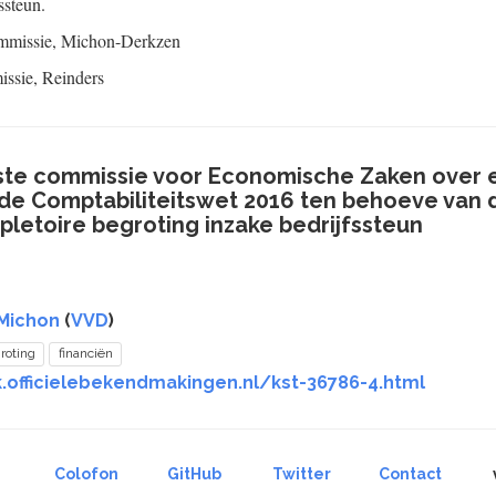
ssteun.
mmissie,
Michon-Derkzen
issie,
Reinders
aste commissie voor Economische Zaken over 
an de Comptabiliteitswet 2016 ten behoeve van
pletoire begroting inzake bedrijfssteun
 Michon
(
VVD
)
roting
financiën
k.officielebekendmakingen.nl/kst-36786-4.html
Colofon
GitHub
Twitter
Contact