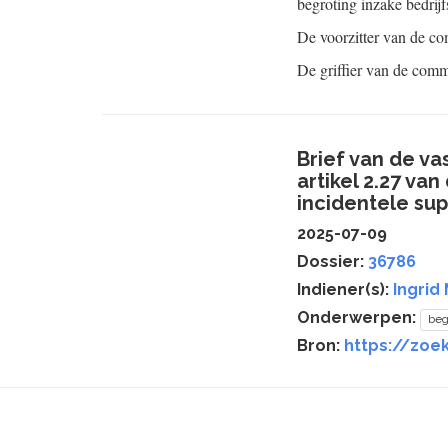
begroting inzake bedrijf
De voorzitter van de co
De griffier van de comm
Brief van de v
artikel 2.27 v
incidentele sup
2025-07-09
Dossier:
36786
Indiener(s):
Ingrid
Onderwerpen:
beg
Bron:
https://zoe