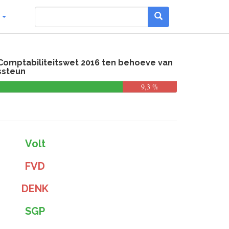
g
 Comptabiliteitswet 2016 ten behoeve van
ssteun
9,3 %
Volt
FVD
DENK
SGP