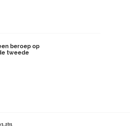
een beroep op
 de tweede
v1.2b1