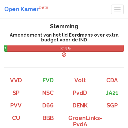
beta
Open Kamer
Stemming
Amendement van het lid Eerdmans over extra
budget voor de IND
2,7
97,3 %
%
VVD
FVD
Volt
CDA
SP
NSC
PvdD
JA21
PVV
D66
DENK
SGP
CU
BBB
GroenLinks-
PvdA