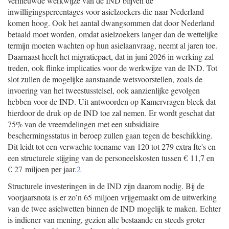
vernieuwde werkwijze van de IND blijven de
inwilligingspercentages voor asielzoekers die naar Nederland
komen hoog. Ook het aantal dwangsommen dat door Nederland
betaald moet worden, omdat asielzoekers langer dan de wettelijke
termijn moeten wachten op hun asielaanvraag, neemt al jaren toe.
Daarnaast heeft het migratiepact, dat in juni 2026 in werking zal
treden, ook flinke implicaties voor de werkwijze van de IND. Tot
slot zullen de mogelijke aanstaande wetsvoorstellen, zoals de
invoering van het tweestusstelsel, ook aanzienlijke gevolgen
hebben voor de IND. Uit antwoorden op Kamervragen bleek dat
hierdoor de druk op de IND toe zal nemen. Er wordt geschat dat
75% van de vreemdelingen met een subsidiaire
beschermingsstatus in beroep zullen gaan tegen de beschikking.
Dit leidt tot een verwachte toename van 120 tot 279 extra fte's en
een structurele stijging van de personeelskosten tussen € 11,7 en
€ 27 miljoen per jaar.
2
Structurele investeringen in de IND zijn daarom nodig. Bij de
voorjaarsnota is er zo’n 65 miljoen vrijgemaakt om de uitwerking
van de twee asielwetten binnen de IND mogelijk te maken. Echter
is indiener van mening, gezien alle bestaande en steeds groter