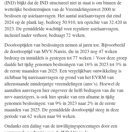
(IND) blijkt dat de IND structureel niet in staat is om binnen de
wettelijke beslistermijnen van de Vreemdelingenwet 2000 te
beslissen op asielaanvragen. Het aantal asielaanvragen dat eind
2024 op de plank lag, bedroeg 50.910, ten opzichte van 32.420 in
2023. De gemiddelde wachttijd voor reguliere asielaanvragen,
inclusief nader verhoor, bedraagt 72 weken.
Doorlooptijden van beslissingen nemen al jaren toe. Bijvoorbeeld
de doorlooptijd van MVV-Nareis, die in 2023 nog 47 weken
bedroeg en inmiddels is gestegen tot 77 weken.
1
Voor deze groep
daalde het tijdig genomen beslissingen van 16% in 2023 tot 3% in
de eerste maanden van 2025. Een vergelijkbare ontwikkeling is
zichtbaar bij nareisaanvragen op grond van het EVRM van
alleenstaande minderjarige vreemdelingen (amv’s). Hoewel de
aantallen aanvragen hier ongeveer de helft bedragen van die van
mvv-nareizigers, is ook hier sprake van een afname in tijdig
genomen beslissingen: van 9% in 2023 naar 2% in de eerste
maanden van 2025. De gemiddelde doorlooptijd steeg in deze
periode van 62 weken naar 94 weken.
Ondanks een daling van de inwilligingspercentages door een