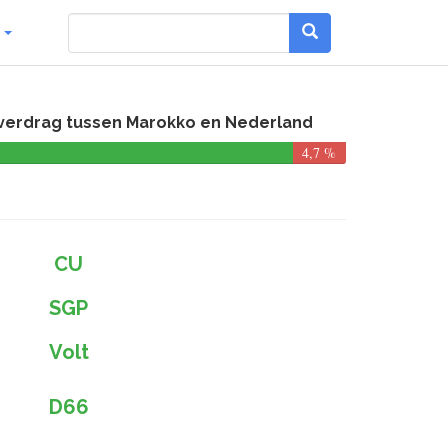
g
ngsverdrag tussen Marokko en Nederland
4,7 %
CU
SGP
Volt
D66