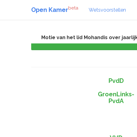
beta
Open Kamer
Wetsvoorstellen
Motie van het lid Mohandis over jaarl
PvdD
GroenLinks-
PvdA