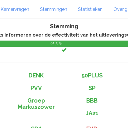
Kamervragen
Stemmingen
Statistieken
Overi
Stemming
ijks informeren over de effectiviteit van het uitleveri
95,3 %
DENK
50PLUS
PVV
SP
Groep
BBB
Markuszower
JA21