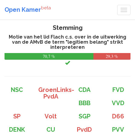
beta
Open Kamer
Stemming
Motie van het lid Flach c.s. over in de uitwerking
van de AMvB de term "legitiem belang" strikt
interpreteren
70,7 %
29,3 %
NSC
GroenLinks-
CDA
FVD
PvdA
BBB
VVD
SP
Volt
SGP
D66
DENK
CU
PvdD
PVV