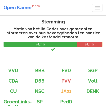
beta
Open Kamer
Stemming
Motie van het lid Ceder over gemeenten
informeren over hun bevoegdheden ten aanzien
van de kostendelersnorm
74,7 %
24,7 %
VVD
BBB
FVD
SGP
CDA
D66
PVV
Volt
CU
NSC
JA21
DENK
GroenLinks-
SP
PvdD