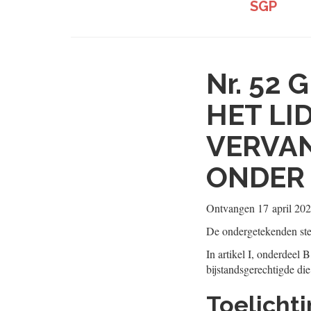
SGP
Nr. 52
G
HET LI
VERVAN
ONDER 
Ontvangen
17 april 20
De ondergetekenden ste
In artikel I, onderdeel
bijstandsgerechtigde d
Toelicht