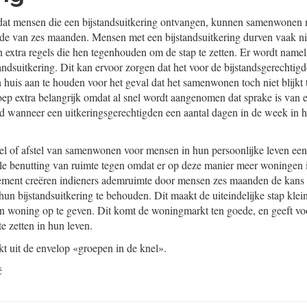
dat mensen die een bijstandsuitkering ontvangen, kunnen samenwonen
ode van zes maanden. Mensen met een bijstandsuitkering durven vaak ni
extra regels die hen tegenhouden om de stap te zetten. Er wordt namel
tandsuitkering. Dit kan ervoor zorgen dat het voor de bijstandsgerechtigd
n huis aan te houden voor het geval dat het samenwonen toch niet blijkt
roep extra belangrijk omdat al snel wordt aangenomen dat sprake is van 
d wanneer een uitkeringsgerechtigden een aantal dagen in de week in h
tstel of afstel van samenwonen voor mensen in hun persoonlijke leven ee
ale benutting van ruimte tegen omdat er op deze manier meer woningen
ment creëren indieners ademruimte door mensen zes maanden de kans 
 bijstandsuitkering te behouden. Dit maakt de uiteindelijke stap klein
 woning op te geven. Dit komt de woningmarkt ten goede, en geeft vo
e zetten in hun leven.
t uit de envelop «groepen in de knel».
ć