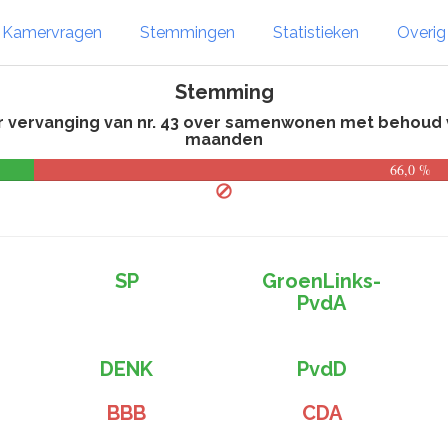
Kamervragen
Stemmingen
Statistieken
Overi
Stemming
er vervanging van nr. 43 over samenwonen met behoud v
maanden
66,0 %
SP
GroenLinks-
PvdA
DENK
PvdD
BBB
CDA