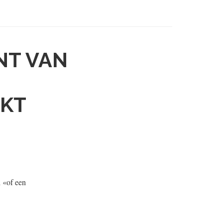
NT VAN
UKT
d «of een