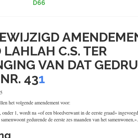
D66
EWIJZIGD AMENDEME
D LAHLAH C.S. TER
GING VAN DAT GEDR
NR. 43
1
25
llen het volgende amendement voor:
 B, onder 1, wordt na «of een bloedverwant in de eerste graad» ingevoeg
ie samenwoont gedurende de eerste zes maanden van het samenwonen,».
ing