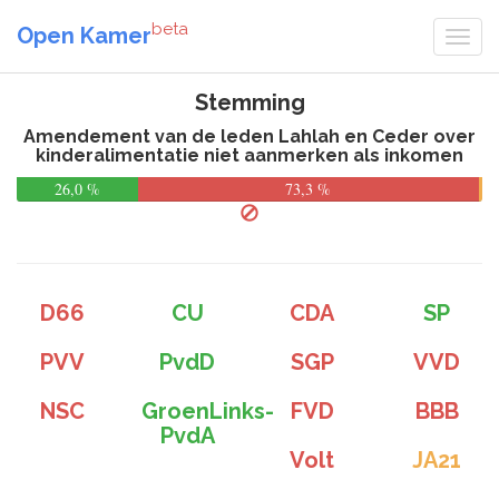
beta
Open Kamer
Stemming
Amendement van de leden Lahlah en Ceder over
kinderalimentatie niet aanmerken als inkomen
26,0 %
73,3 %
D66
CU
CDA
SP
PVV
PvdD
SGP
VVD
NSC
GroenLinks-
FVD
BBB
PvdA
Volt
JA21