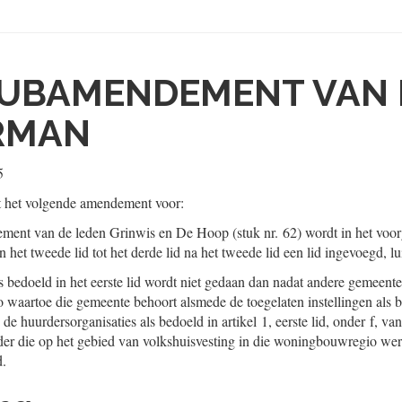
UBAMENDEMENT VAN H
RMAN
5
t het volgende amendement voor:
ment van de leden Grinwis en De Hoop (stuk nr. 62) wordt in het voorg
het tweede lid tot het derde lid na het tweede lid een lid ingevoegd, l
 bedoeld in het eerste lid wordt niet gedaan dan nadat andere gemeent
aartoe die gemeente behoort alsmede de toegelaten instellingen als be
e huurdersorganisaties als bedoeld in artikel 1, eerste lid, onder f, va
der die op het gebied van volkshuisvesting in die woningbouwregio we
d.