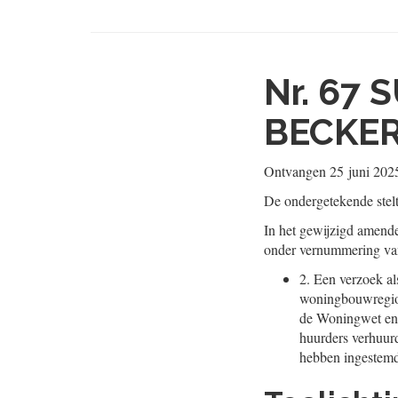
Nr. 67
S
BECKE
Ontvangen
25 juni 202
De ondergetekende stel
In het gewijzigd amende
onder vernummering van 
2.
Een verzoek als
woningbouwregio w
de Woningwet en d
huurders verhuur
hebben ingestem