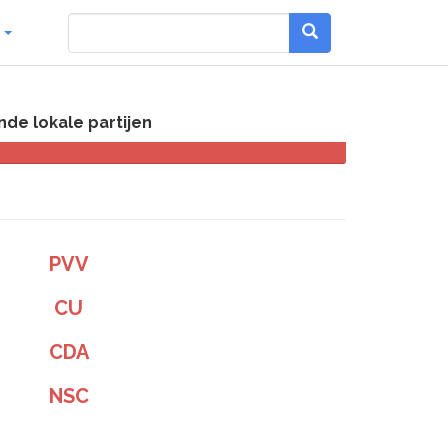
g
e lokale partijen
PVV
CU
CDA
NSC