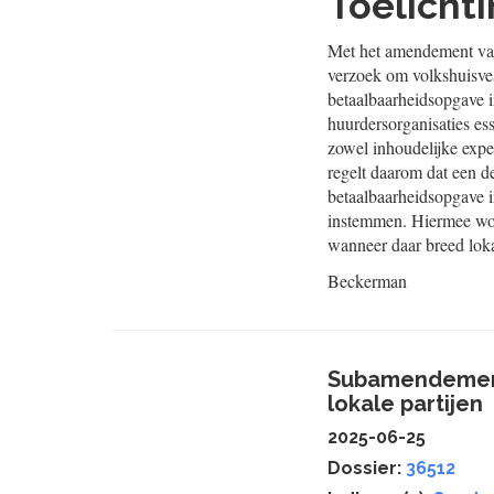
Toelicht
Met het amendement van
verzoek om volkshuisves
betaalbaarheidsopgave i
huurdersorganisaties ess
zowel inhoudelijke expe
regelt daarom dat een d
betaalbaarheidsopgave i
instemmen. Hiermee word
wanneer daar breed loka
Beckerman
Subamendement
lokale partijen
2025-06-25
Dossier:
36512