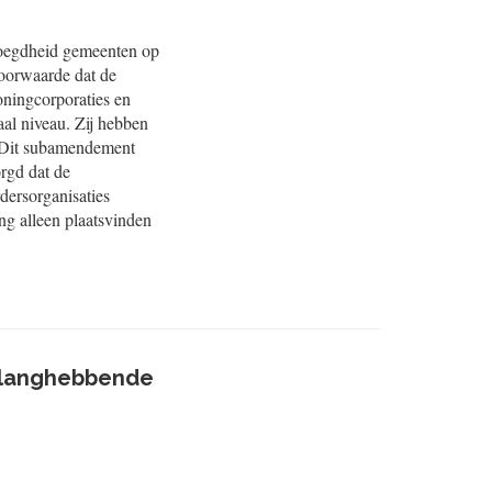
voegdheid gemeenten op
voorwaarde dat de
oningcorporaties en
aal niveau. Zij hebben
d. Dit subamendement
orgd dat de
dersorganisaties
ng alleen plaatsvinden
elanghebbende