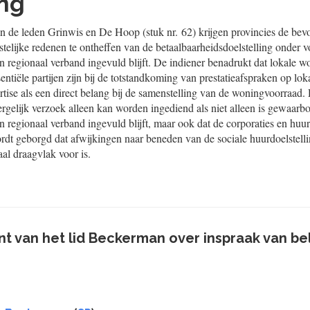
ing
 de leden Grinwis en De Hoop (stuk nr. 62) krijgen provincies de be
telijke redenen te ontheffen van de betaalbaarheidsdoelstelling onder 
n regionaal verband ingevuld blijft. De indiener benadrukt dat lokale w
entiële partijen zijn bij de totstandkoming van prestatieafspraken op lok
rtise als een direct belang bij de samenstelling van de woningvoorraa
ergelijk verzoek alleen kan worden ingediend als niet alleen is gewaarb
n regionaal verband ingevuld blijft, maar ook dat de corporaties en huur
t geborgd dat afwijkingen naar beneden van de sociale huurdoelstelli
al draagvlak voor is.
 van het lid Beckerman over inspraak van b