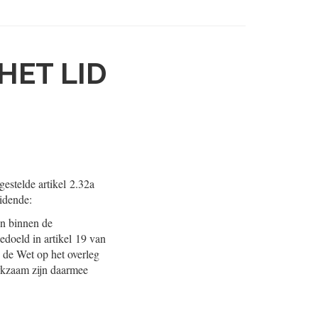
ET LID
estelde artikel 2.32a
uidende:
en binnen de
doeld in artikel 19 van
n de Wet op het overleg
rkzaam zijn daarmee