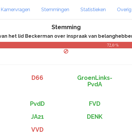
Kamervragen
Stemmingen
Statistieken
Overi
Stemming
n het lid Beckerman over inspraak van belanghebbend
72,0 %
D66
GroenLinks-
PvdA
PvdD
FVD
JA21
DENK
VVD