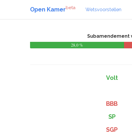
beta
Open Kamer
Wetsvoorstellen
Subamendement va
28,0 %
Volt
BBB
SP
SGP