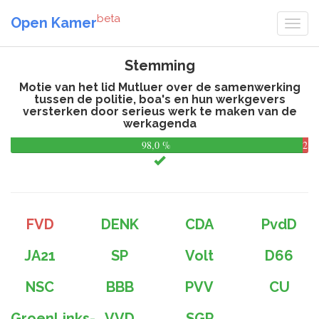
beta
Open Kamer
Stemming
Motie van het lid Mutluer over de samenwerking
tussen de politie, boa's en hun werkgevers
versterken door serieus werk te maken van de
werkagenda
98,0 %
2,0
%
FVD
DENK
CDA
PvdD
JA21
SP
Volt
D66
NSC
BBB
PVV
CU
GroenLinks-
VVD
SGP