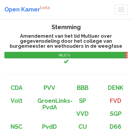
beta
Open Kamer
Stemming
Amendement van het lid Mutluer over
gegevensdeling door het college van
burgemeester en wethouders in de weegfase
98,0 %
2,0
%
CDA
PVV
BBB
DENK
Volt
GroenLinks-
SP
FVD
PvdA
VVD
SGP
NSC
PvdD
CU
D66