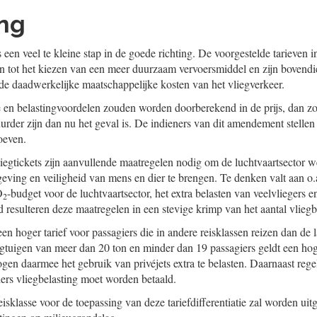
ing
 een veel te kleine stap in de goede richting. De voorgestelde tarieven i
 tot het kiezen van een meer duurzaam vervoersmiddel en zijn bovendie
e daadwerkelijke maatschappelijke kosten van het vliegverkeer.
e en belastingvoordelen zouden worden doorberekend in de prijs, dan 
uurder zijn dan nu het geval is. De indieners van dit amendement stell
roeven.
liegtickets zijn aanvullende maatregelen nodig om de luchtvaartsector 
geving en veiligheid van mens en dier te brengen. Te denken valt aan o.
O
-budget voor de luchtvaartsector, het extra belasten van veelvliegers e
2
 resulteren deze maatregelen in een stevige krimp van het aantal vlie
n hoger tarief voor passagiers die in andere reisklassen reizen dan de 
egtuigen van meer dan 20 ton en minder dan 19 passagiers geldt een hoge
en daarmee het gebruik van privéjets extra te belasten. Daarnaast rege
iers vliegbelasting moet worden betaald.
eisklasse voor de toepassing van deze tariefdifferentiatie zal worden uit