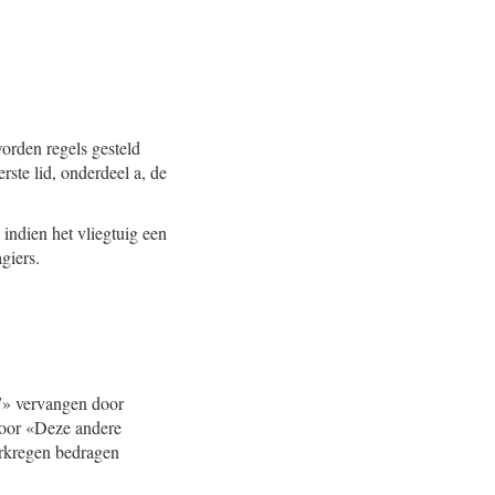
orden regels gesteld
rste lid, onderdeel a, de
 indien het vliegtuig een
giers.
77» vervangen door
 door «Deze andere
rkregen bedragen