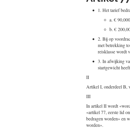
1.
Het tarief bedr
a.
€ 90,000 
b.
€ 200,00
2.
Bij op voordrac
met betrekking to
reisklasse wordt v
3.
In afwijking van
startgewicht heef
II
Artikel I, onderdeel B, v
III
In artikel II wordt «wo
«artikel 77, eerste lid
bedragen worden» en wo
worden».