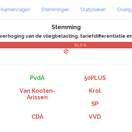
Kamervragen
Stemmingen
Statistieken
Overi
Stemming
rhoging van de vliegbelasting, tariefdifferentiatie e
91,3 %
PvdA
50PLUS
Van Kooten-
Krol
Arissen
SP
CDA
VVD