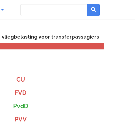
g
n vliegbelasting voor transferpassagiers
CU
FVD
PvdD
PVV