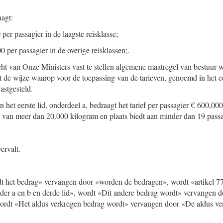
aagt:
per passagier in de laagste reisklasse;
0 per passagier in de overige reisklassen;.
ht van Onze Ministers vast te stellen algemene maatregel van bestuur w
t de wijze waarop voor de toepassing van de tarieven, genoemd in het ee
astgesteld.
 het eerste lid, onderdeel a, bedraagt het tarief per passagier € 600,000
t van meer dan 20.000 kilogram en plaats biedt aan minder dan 19 passa
ervalt.
rdt het bedrag» vervangen door «worden de bedragen», wordt «artikel 
 onder a en b en derde lid», wordt «Dit andere bedrag wordt» vervangen
rdt «Het aldus verkregen bedrag wordt» vervangen door «De aldus ve