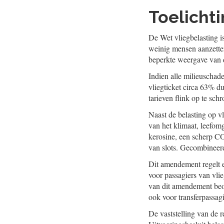
Toelicht
De Wet vliegbelasting is
weinig mensen aanzetten
beperkte weergave van d
Indien alle milieuschad
vliegticket circa 63% d
tarieven flink op te sch
Naast de belasting op v
van het klimaat, leefom
kerosine, een scherp C
van slots. Gecombineerd
Dit amendement regelt ee
voor passagiers van vli
van dit amendement beog
ook voor transferpassag
De vaststelling van de r