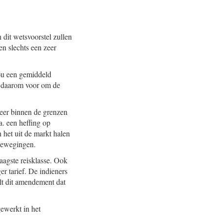
n dit wetsvoorstel zullen
n slechts een zeer
zou een gemiddeld
en daarom voor om de
weer binnen de grenzen
a. een heffing op
n het uit de markt halen
gbewegingen.
laagste reisklasse. Ook
r tarief. De indieners
lt dit amendement dat
gewerkt in het