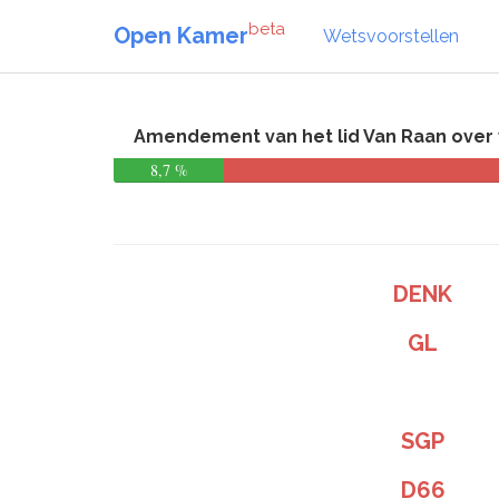
beta
Open Kamer
Wetsvoorstellen
Amendement van het lid Van Raan over ve
8,7 %
DENK
GL
SGP
D66