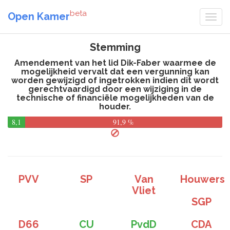
beta
Open Kamer
Stemming
Amendement van het lid Dik-Faber waarmee de
mogelijkheid vervalt dat een vergunning kan
worden gewijzigd of ingetrokken indien dit wordt
gerechtvaardigd door een wijziging in de
technische of financiële mogelijkheden van de
houder.
8,1
91,9 %
%
PVV
SP
Van
Houwers
Vliet
SGP
D66
CU
PvdD
CDA